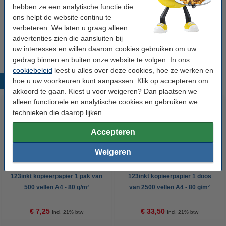
Winstpakker!
hebben ze een analytische functie die
ons helpt de website continu te
Clairefontaine DCP papier 1 doos van 1000
verbeteren. We laten u graag alleen
vellen A4 - 160 g/m²
advertenties zien die aansluiten bij
€ 33,95
uw interesses en willen daarom cookies gebruiken om uw
gedrag binnen en buiten onze website te volgen. In ons
cookiebeleid
leest u alles over deze cookies, hoe ze werken en
hoe u uw voorkeuren kunt aanpassen. Klik op accepteren om
Populaire producten
akkoord te gaan. Kiest u voor weigeren? Dan plaatsen we
alleen functionele en analytische cookies en gebruiken we
technieken die daarop lijken.
Accepteren
Weigeren
123inkt kopieerpapier 1 pak van
123inkt kopieerpapier 1 doos
500 vellen A4 - 80 g/m²
van 2500 vellen A4 - 80 g/m²
€ 7,25
€ 33,50
Incl. 21% btw
Incl. 21% btw