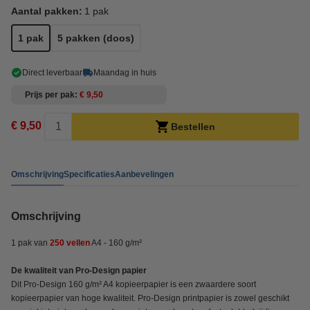
Aantal pakken:
1 pak
1 pak
5 pakken (doos)
Direct leverbaar
Maandag in huis
Prijs per pak
€ 9,50
€ 9,50
Bestellen
Omschrijving
Specificaties
Aanbevelingen
Omschrijving
1 pak van
250 vellen
A4 - 160 g/m²
De kwaliteit van Pro-Design papier
Dit Pro-Design 160 g/m² A4 kopieerpapier is een zwaardere soort
kopieerpapier van hoge kwaliteit. Pro-Design printpapier is zowel geschikt