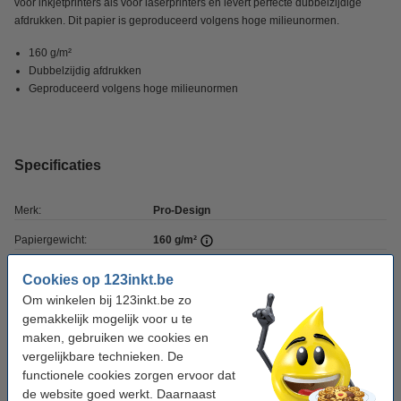
voor inkjetprinters als voor laserprinters en levert perfecte dubbelzijdige
afdrukken. Dit papier is geproduceerd volgens hoge milieunormen.
160 g/m²
Dubbelzijdig afdrukken
Geproduceerd volgens hoge milieunormen
Specificaties
Merk:
Pro-Design
Papiergewicht:
160 g/m²
Aantal pakken:
1 pak
Cookies op 123inkt.be
Papierformaat:
Om winkelen bij 123inkt.be zo
A4
gemakkelijk mogelijk voor u te
Aantal vellen:
250 vellen
maken, gebruiken we cookies en
vergelijkbare technieken. De
Verpakkingseenheid:
pak
functionele cookies zorgen ervoor dat
de website goed werkt. Daarnaast