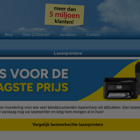
Blog
Over 123inkt.be
Vacatures
Contact
Laserprinters
e investering voor wie veel tekstdocumenten haarscherp wil afdrukken. Een laserjet
l vandaag nog uw laserprinter en krijg hem morgen al in huis!
Vergelijk bestverkochte laserprinters