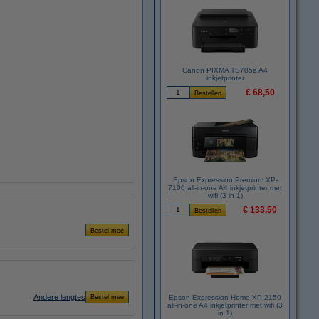
Canon PIXMA TS705a A4
inkjetprinter
€ 68,50
Epson Expression Premium XP-
7100 all-in-one A4 inkjetprinter met
wifi (3 in 1)
€ 133,50
Andere lengtes
Epson Expression Home XP-2150
all-in-one A4 inkjetprinter met wifi (3
in 1)