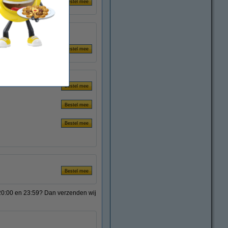
Meer toners
Andere lengtes
 20:00 en 23:59? Dan verzenden wij