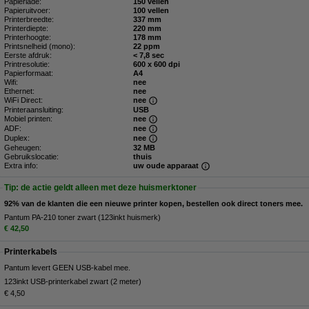
Papierlade:
150 vellen
Papieruitvoer:
100 vellen
Printerbreedte:
337 mm
Printerdiepte:
220 mm
Printerhoogte:
178 mm
Printsnelheid (mono):
22 ppm
Eerste afdruk:
< 7,8 sec
Printresolutie:
600 x 600 dpi
Papierformaat:
A4
Wifi:
nee
Ethernet:
nee
WiFi Direct:
nee
Printeraansluiting:
USB
Mobiel printen:
nee
ADF:
nee
Duplex:
nee
Geheugen:
32 MB
Gebruikslocatie:
thuis
Extra info:
uw oude apparaat
Tip: de actie geldt alleen met deze huismerktoner
92% van de klanten die een nieuwe printer kopen, bestellen ook direct toners mee.
Pantum PA-210 toner zwart (123inkt huismerk)
€ 42,50
Printerkabels
Pantum levert GEEN USB-kabel mee.
123inkt USB-printerkabel zwart (2 meter)
€ 4,50