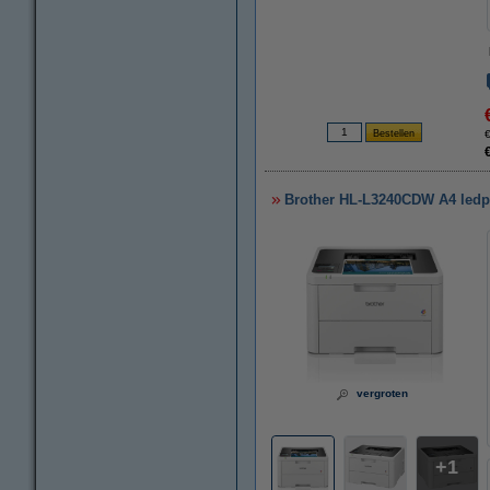
€
Brother HL-L3240CDW A4 ledpri
vergroten
1