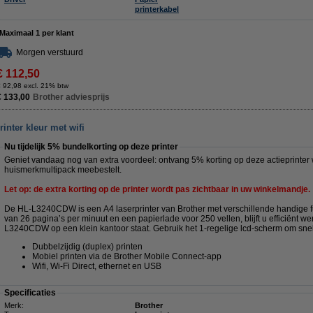
printerkabel
Maximaal 1 per klant
Morgen verstuurd
€ 112,50
 92,98 excl. 21% btw
€ 133,00
Brother adviesprijs
nter kleur met wifi
Nu tijdelijk 5% bundelkorting op deze printer
Geniet vandaag nog van extra voordeel: ontvang 5% korting op deze actieprinter
huismerkmultipack meebestelt.
Let op: de extra korting op de printer wordt pas zichtbaar in uw winkelmandje.
De HL-L3240CDW is een A4 laserprinter van Brother met verschillende handige fu
van 26 pagina’s per minuut en een papierlade voor 250 vellen, blijft u efficiënt w
L3240CDW op een klein kantoor staat. Gebruik het 1-regelige lcd-scherm om snel 
Dubbelzijdig (duplex) printen
Mobiel printen via de Brother Mobile Connect-app
Wifi, Wi-Fi Direct, ethernet en USB
Specificaties
Merk:
Brother