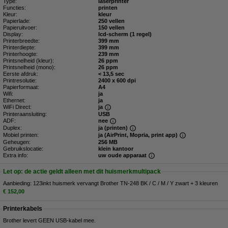
Type:
laserprinter
Functies:
printen
Kleur:
kleur
Papierlade:
250 vellen
Papieruitvoer:
150 vellen
Display:
lcd-scherm (1 regel)
Printerbreedte:
399 mm
Printerdiepte:
399 mm
Printerhoogte:
239 mm
Printsnelheid (kleur):
26 ppm
Printsnelheid (mono):
26 ppm
Eerste afdruk:
< 13,5 sec
Printresolutie:
2400 x 600 dpi
Papierformaat:
A4
Wifi:
ja
Ethernet:
ja
WiFi Direct:
ja
Printeraansluiting:
USB
ADF:
nee
Duplex:
ja (printen)
Mobiel printen:
ja (AirPrint, Mopria, print app)
Geheugen:
256 MB
Gebruikslocatie:
klein kantoor
Extra info:
uw oude apparaat
Let op: de actie geldt alleen met dit huismerkmultipack
Aanbieding: 123inkt huismerk vervangt Brother TN-248 BK / C / M / Y zwart + 3 kleuren
€ 152,00
Printerkabels
Brother levert GEEN USB-kabel mee.