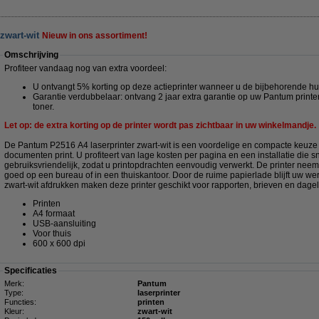
zwart-wit
Nieuw in ons assortiment!
Omschrijving
Profiteer vandaag nog van extra voordeel:
U ontvangt 5% korting op deze actieprinter wanneer u de bijbehorende hu
Garantie verdubbelaar: ontvang 2 jaar extra garantie op uw Pantum printe
toner.
Let op: de extra korting op de printer wordt pas zichtbaar in uw winkelmandje.
De Pantum P2516 A4 laserprinter zwart-wit is een voordelige en compacte keuze d
documenten print. U profiteert van lage kosten per pagina en een installatie die s
gebruiksvriendelijk, zodat u printopdrachten eenvoudig verwerkt. De printer neem
goed op een bureau of in een thuiskantoor. Door de ruime papierlade blijft uw w
zwart-wit afdrukken maken deze printer geschikt voor rapporten, brieven en dage
Printen
A4 formaat
USB-aansluiting
Voor thuis
600 x 600 dpi
Specificaties
Merk:
Pantum
Type:
laserprinter
Functies:
printen
Kleur:
zwart-wit