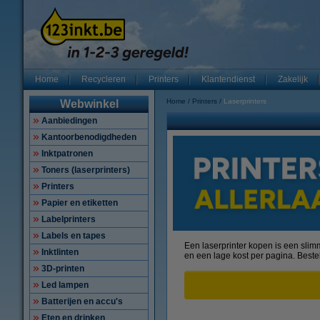
Home
Recycleren
Printers
Klantendienst
Zakelijk
Home
Printers
Laserprinters
Webwinkel
Aanbiedingen
Kantoorbenodigdheden
Inktpatronen
Toners (laserprinters)
Printers
Papier en etiketten
Labelprinters
Labels en tapes
Een laserprinter kopen is een slimm
Inktlinten
en een lage kost per pagina. Beste
3D-printen
Led lampen
Batterijen en accu's
Eten en drinken