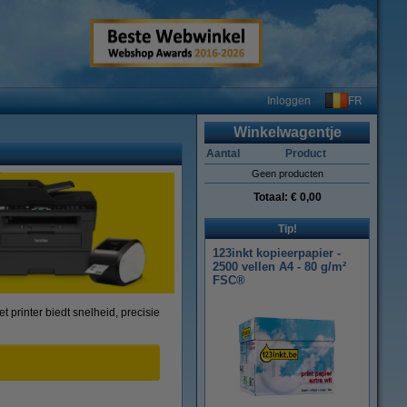
FR
Inloggen
Winkelwagentje
Aantal
Product
Geen producten
Totaal:
€ 0,00
Tip!
123inkt kopieerpapier -
2500 vellen A4 - 80 g/m²
FSC®
 printer biedt snelheid, precisie