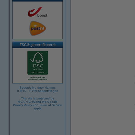
FSC® gecertificeerd:
Beoordeling door klanten:
8.8
/
10
-
1.799
beoordelingen
This site is protected by
reCAPTCHA and the Google
Privacy Policy
and
Terms of Service
apply.