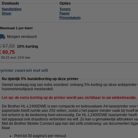
Dowloads
Opties
Handleiding
Toners
Driver
Papier
Printerkabels
Maximaal 1 per klant
Morgen verstuurd
€ 67,50
10% korting
€ 60,75
 50,21 excl. 21% btw
rinter zwart-wit met wifi
Nu tijdelijk 5% bundelkorting op deze printer
Geniet vandaag nog van extra voordeel: ontvang 5% korting op deze actieprinter
huismerkmultipack meebestelt.
Let op: de extra korting op de printer wordt pas zichtbaar in uw winkelmandje.
De Brother HL-L2400DWE is een compacte en betrouwbare A4-laserprinter voor th
papierlade biedt ruimte aan 250 vellen, zodat u het papier minder vaak bij hoeft te
lcd-scherm is de bediening heel eenvoudig. De HL-L2400DWE laserprinter heeft
het apparaat ook draadloos verbinden via wifi. Zo kan u gemakkelijk afdrukken van
Met de Brother Mobile Connect app kan dat zelfs onderweg: uw documenten ligge
klaar.
Print tot 30 pagina's per minuut