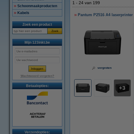
1
-
24
van
199
Schoonmaakproducten
Kabels
Pantum P2516 A4 laserprinter 
Zoek een product
Zoek
Mijn 123inkt.be
vergroten
Wachtwoord vergeten?
Betaalopties:
3
Verzendopties: