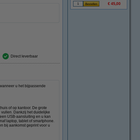
€ 45,00
Direct leverbaar
 wanneer u het bijpassende
uis of op kantoor. De grote
 vullen. Dankzij het duidelijke
 een USB-aansluiting en u kan
af laptop, tablet of smartphone.
n bij aankomst geprint voor u