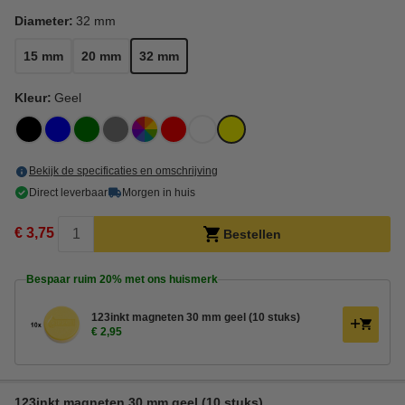
Diameter:
32 mm
15 mm
20 mm
32 mm
Kleur:
Geel
Bekijk de specificaties en omschrijving
Direct leverbaar
Morgen in huis
€ 3,75
Bestellen
Bespaar ruim
20%
met ons huismerk
123inkt magneten 30 mm geel (10 stuks)
€ 2,95
123inkt magneten 30 mm geel (10 stuks)