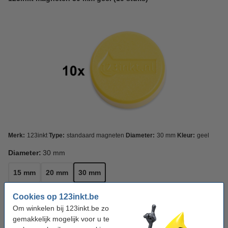
Merk:
123inkt
Type:
standaard magneten
Diameter:
30 mm
Kleur:
geel
Diameter:
30 mm
15 mm
20 mm
30 mm
Kleur:
Geel
Cookies op 123inkt.be
Om winkelen bij 123inkt.be zo
gemakkelijk mogelijk voor u te