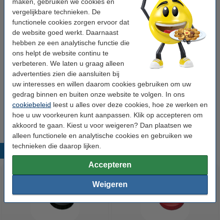
maken, gebruiken we cookies en
Bekijk de specificaties en omschrijving
vergelijkbare technieken. De
Bespaar ruim
20%
met ons huismerk
functionele cookies zorgen ervoor dat
Direct leverbaar
Morgen in huis
de website goed werkt. Daarnaast
hebben ze een analytische functie die
€ 2,95
Bestellen
ons helpt de website continu te
verbeteren. We laten u graag alleen
advertenties zien die aansluiten bij
Winstpakker!
uw interesses en willen daarom cookies gebruiken om uw
Aanbieding: 3x 123inkt magneten 30 mm geel
gedrag binnen en buiten onze website te volgen. In ons
(10 stuks)
cookiebeleid
leest u alles over deze cookies, hoe ze werken en
€ 8,25
hoe u uw voorkeuren kunt aanpassen. Klik op accepteren om
akkoord te gaan. Kiest u voor weigeren? Dan plaatsen we
alleen functionele en analytische cookies en gebruiken we
technieken die daarop lijken.
Populaire producten
Accepteren
Weigeren