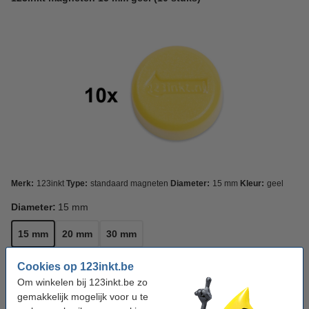
Merk:
123inkt
Type:
standaard magneten
Diameter:
15 mm
Kleur:
geel
Diameter:
15 mm
15 mm
20 mm
30 mm
Kleur:
Geel
Cookies op 123inkt.be
Om winkelen bij 123inkt.be zo
gemakkelijk mogelijk voor u te