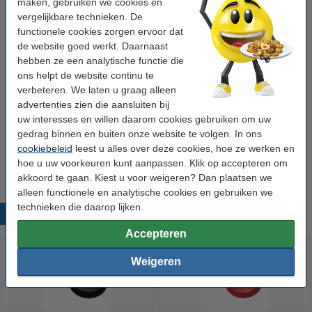
maken, gebruiken we cookies en
Bekijk de specificaties en omschrijving
vergelijkbare technieken. De
Bespaar bijna
10%
met ons huismerk
functionele cookies zorgen ervoor dat
Direct leverbaar
Morgen in huis
de website goed werkt. Daarnaast
hebben ze een analytische functie die
€ 2,50
Bestellen
ons helpt de website continu te
verbeteren. We laten u graag alleen
advertenties zien die aansluiten bij
Winstpakker!
uw interesses en willen daarom cookies gebruiken om uw
Aanbieding: 3x 123inkt magneten 15 mm geel
gedrag binnen en buiten onze website te volgen. In ons
(10 stuks)
cookiebeleid
leest u alles over deze cookies, hoe ze werken en
€ 6,95
hoe u uw voorkeuren kunt aanpassen. Klik op accepteren om
akkoord te gaan. Kiest u voor weigeren? Dan plaatsen we
alleen functionele en analytische cookies en gebruiken we
technieken die daarop lijken.
Populaire producten
Accepteren
Weigeren