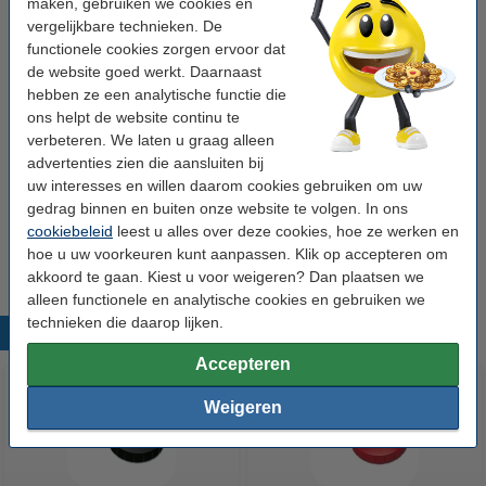
maken, gebruiken we cookies en
Bekijk de specificaties en omschrijving
vergelijkbare technieken. De
Bespaar ruim
20%
met ons huismerk
functionele cookies zorgen ervoor dat
Direct leverbaar
Morgen in huis
de website goed werkt. Daarnaast
hebben ze een analytische functie die
€ 2,95
Bestellen
ons helpt de website continu te
verbeteren. We laten u graag alleen
advertenties zien die aansluiten bij
Winstpakker!
uw interesses en willen daarom cookies gebruiken om uw
Aanbieding: 3x 123inkt magneten 30 mm blauw
gedrag binnen en buiten onze website te volgen. In ons
(10 stuks)
cookiebeleid
leest u alles over deze cookies, hoe ze werken en
€ 8,25
hoe u uw voorkeuren kunt aanpassen. Klik op accepteren om
akkoord te gaan. Kiest u voor weigeren? Dan plaatsen we
alleen functionele en analytische cookies en gebruiken we
technieken die daarop lijken.
Populaire producten
Accepteren
Weigeren