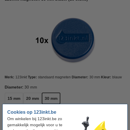
Merk:
123inkt
Type:
standaard magneten
Diameter:
30 mm
Kleur:
blauw
Diameter:
30 mm
15 mm
20 mm
30 mm
Kleur:
Blauw
Cookies op 123inkt.be
Om winkelen bij 123inkt.be zo
gemakkelijk mogelijk voor u te