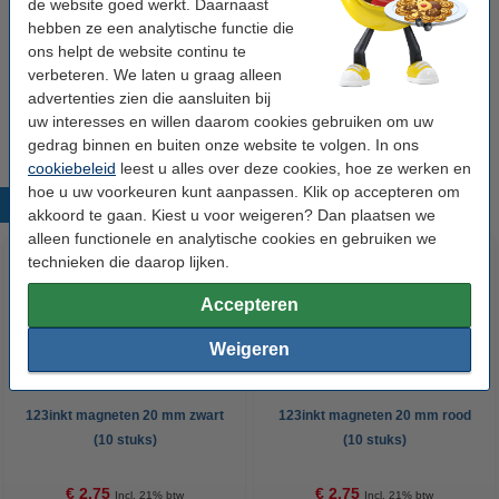
de website goed werkt. Daarnaast
hebben ze een analytische functie die
Winstpakker!
ons helpt de website continu te
verbeteren. We laten u graag alleen
Aanbieding: 3x 123inkt magneten 20 mm blauw
(10 stuks)
advertenties zien die aansluiten bij
€ 7,75
uw interesses en willen daarom cookies gebruiken om uw
gedrag binnen en buiten onze website te volgen. In ons
cookiebeleid
leest u alles over deze cookies, hoe ze werken en
hoe u uw voorkeuren kunt aanpassen. Klik op accepteren om
Populaire producten
akkoord te gaan. Kiest u voor weigeren? Dan plaatsen we
alleen functionele en analytische cookies en gebruiken we
technieken die daarop lijken.
Accepteren
Weigeren
123inkt magneten 20 mm zwart
123inkt magneten 20 mm rood
(10 stuks)
(10 stuks)
€ 2,75
€ 2,75
Incl. 21% btw
Incl. 21% btw