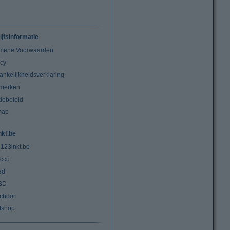
ijfsinformatie
mene Voorwaarden
acy
ankelijkheidsverklaring
merken
iebeleid
map
nkt.be
 123inkt.be
ccu
ed
3D
choon
lshop