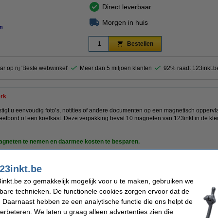
Direct leverbaar
Morgen in huis
n
Bestellen
ar op rij 'Beste webwinkel'
Meer dan 5 miljoen klanten
92% raadt 123inkt.b
rk
igt u eenvoudig foto’s, notities of andere documenten op een magnetisch oppervl
etbord of een koelkast. Deze verpakking bevat 10 magneten van 123inkt in de kle
magneten te nemen en daarmee kosten te besparen.
oduct 100% garantie.
23inkt.be
inkt.be zo gemakkelijk mogelijk voor u te maken, gebruiken we
kbare technieken. De functionele cookies zorgen ervoor dat de
kt
Kleur:
aard magneten
Hechtkracht:
 Daarnaast hebben ze een analytische functie die ons helpt de
m
Aantal:
verbeteren. We laten u graag alleen advertenties zien die