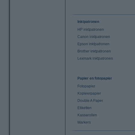
Inktpatronen
HP inktpatronen
Canon inktpatronen
Epson inktpatronen
Brother inktpatronen
Lexmark inktpatronen
Papier en fotopapier
Fotopapier
Kopieerpapier
Double A Paper
Etiketten
Kassarollen
Markers