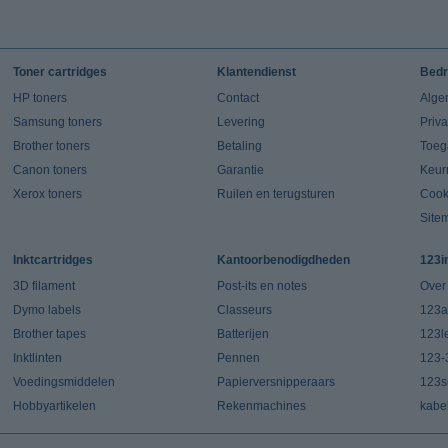
Toner cartridges
Klantendienst
Bedr
HP toners
Contact
Alge
Samsung toners
Levering
Priv
Brother toners
Betaling
Toeg
Canon toners
Garantie
Keur
Xerox toners
Ruilen en terugsturen
Cook
Site
Inktcartridges
Kantoorbenodigdheden
123i
3D filament
Post-its en notes
Over
Dymo labels
Classeurs
123a
Brother tapes
Batterijen
123l
Inktlinten
Pennen
123-
Voedingsmiddelen
Papierversnipperaars
123s
Hobbyartikelen
Rekenmachines
kabe