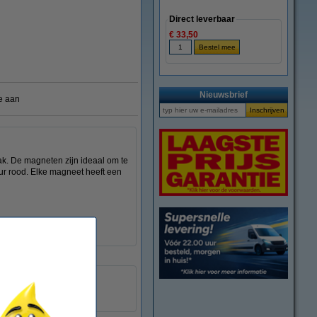
Direct leverbaar
€ 33,50
Nieuwsbrief
e aan
ak. De magneten zijn ideaal om te
ur rood. Elke magneet heeft een
rood
0,5 kg
10 stuk(s)