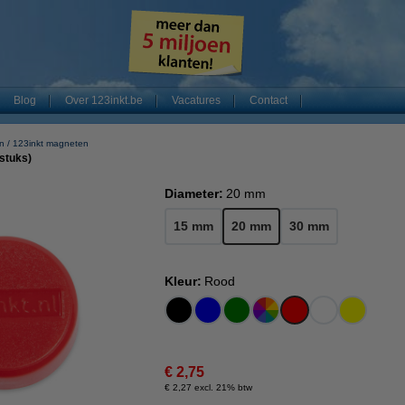
Blog
Over 123inkt.be
Vacatures
Contact
n
123inkt magneten
stuks)
Diameter:
20 mm
15 mm
20 mm
30 mm
Kleur:
Rood
€ 2,75
€ 2,27 excl. 21% btw