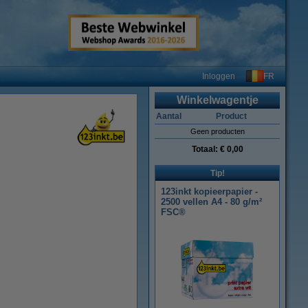
FR
Inloggen
Winkelwagentje
Aantal
Product
Geen producten
Totaal:
€ 0,00
Tip!
123inkt kopieerpapier -
2500 vellen A4 - 80 g/m²
FSC®