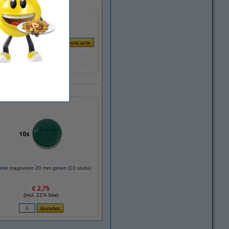
inkt magneten 20 mm groen (10 stuks)
€ 2,75
(Incl. 21% btw)