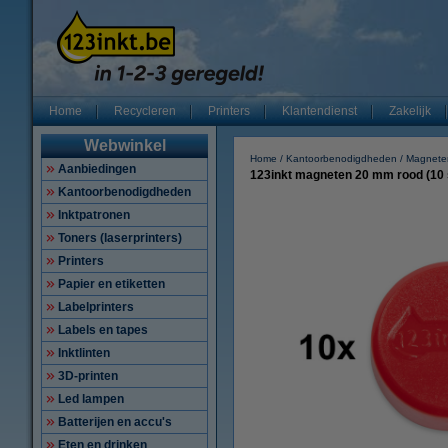
Home
Recycleren
Printers
Klantendienst
Zakelijk
Webwinkel
Home
Kantoorbenodigdheden
Magnete
Aanbiedingen
123inkt magneten 20 mm rood (10 
Kantoorbenodigdheden
Inktpatronen
Toners (laserprinters)
Printers
Papier en etiketten
Labelprinters
Labels en tapes
Inktlinten
3D-printen
Led lampen
Batterijen en accu's
Eten en drinken