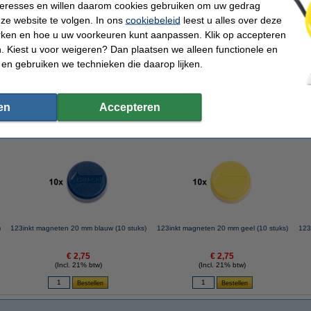
nteresses en willen daarom cookies gebruiken om uw gedrag
ze website te volgen. In ons
cookiebeleid
leest u alles over deze
rken en hoe u uw voorkeuren kunt aanpassen. Klik op accepteren
 Kiest u voor weigeren? Dan plaatsen we alleen functionele en
3inkt magneten 20 mm rood (10 stuks)
 en gebruiken we technieken die daarop lijken.
en
Accepteren
 dit artikel ook besteld hebben
)
123inkt magneten 20 mm blauw (10 stuks)
123inkt magneten 20 mm geel (10 stuks)
123
€ 2,75
€ 2,75
(Incl. 21% btw)
(Incl. 21% btw)