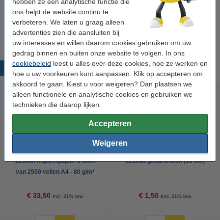
hebben ze een analytische functie die
Aanbieding: 10x Leitz Recycle projectmap met
ons helpt de website continu te
drukknop blauw (1 vak)
verbeteren. We laten u graag alleen
€ 31,50
advertenties zien die aansluiten bij
uw interesses en willen daarom cookies gebruiken om uw
gedrag binnen en buiten onze website te volgen. In ons
cookiebeleid
leest u alles over deze cookies, hoe ze werken en
Populaire producten
hoe u uw voorkeuren kunt aanpassen. Klik op accepteren om
akkoord te gaan. Kiest u voor weigeren? Dan plaatsen we
alleen functionele en analytische cookies en gebruiken we
technieken die daarop lijken.
Accepteren
Weigeren
123inkt kopieerpapier 1 doos
123inkt geodriehoek (16 cm)
van 2500 vellen A4 - 80 g/m²
€ 33,50
€ 1,50
Incl. 21% btw
Incl. 21% btw