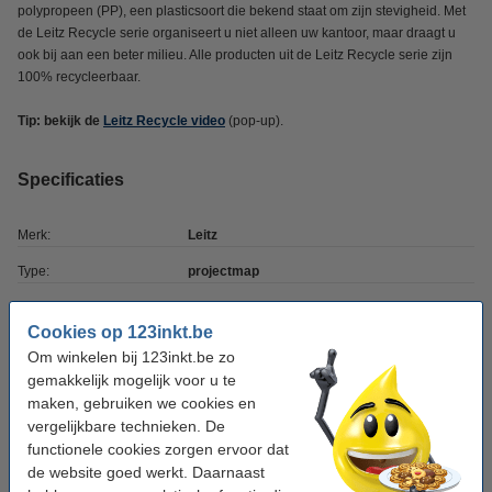
polypropeen (PP), een plasticsoort die bekend staat om zijn stevigheid. Met
de Leitz Recycle serie organiseert u niet alleen uw kantoor, maar draagt u
ook bij aan een beter milieu. Alle producten uit de Leitz Recycle serie zijn
100% recycleerbaar.
Tip: bekijk de
Leitz Recycle video
(pop-up).
Specificaties
Merk:
Leitz
Type:
projectmap
Afmetingen:
7 x 313 x 235 mm (HxLxB)
Cookies op 123inkt.be
Kleur:
blauw
Om winkelen bij 123inkt.be zo
gemakkelijk mogelijk voor u te
Vakken:
1
maken, gebruiken we cookies en
Ons artikelnr:
227566
vergelijkbare technieken. De
functionele cookies zorgen ervoor dat
de website goed werkt. Daarnaast
Winstpakker! 9 + 1 gratis