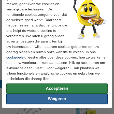
Tip: meebestellen
maken, gebruiken we cookies en
vergelijkbare technieken. De
Aanbieding: 123inkt set whiteboard markers
functionele cookies zorgen ervoor dat
zwart/rood/blauw/groen (2,5 mm rond)
de website goed werkt. Daarnaast
€ 6,95
hebben ze een analytische functie die
ons helpt de website continu te
123inkt whiteboard starterkit
verbeteren. We laten u graag alleen
€ 21,95
advertenties zien die aansluiten bij
uw interesses en willen daarom cookies gebruiken om uw
gedrag binnen en buiten onze website te volgen. In ons
Let op! Vanwege het grote formaat van dit artikel vragen wij u rekening te
cookiebeleid
leest u alles over deze cookies, hoe ze werken en
houden met een levertijd van 2 à 3 werkdagen.
hoe u uw voorkeuren kunt aanpassen. Klik op accepteren om
Let op: Dit artikel wordt vanwege het formaat binnen 3 werkdagen
akkoord te gaan. Kiest u voor weigeren? Dan plaatsen we
geleverd.
alleen functionele en analytische cookies en gebruiken we
technieken die daarop lijken.
Populaire producten
Accepteren
Weigeren