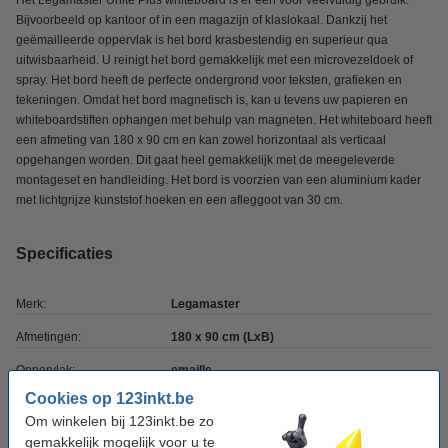
Het Legamaster Unite Plus whiteboard is er één voor veelvuldig gebruik.
Bijvoorbeeld op kantoor of in een magazijn of klaslokaal. Dankzij het
geëmailleerde oppervlak is het bord krasbestendig en superieur qua
uitwisbaarheid. U reinigt het bord gemakkelijk met een microvezeldoek of
spray. Het bord heeft de perfecte ondergrond voor teksten, grafieken en
tekeningen. Omdat het bord magnetisch is, kan u tevens uw papieren en
whiteboardstiften ophangen met behulp van magneten. Het whiteboard heeft
een afmeting van 180 x 90 cm en kan zowel horizontaal als verticaal
opgehangen worden. Dit gaat heel gemakkelijk met de meegeleverde
montageset en handleiding. Het bord is voorzien van een aluminium kader
met lichtgrijze kunststof hoeken en een afleggoot van 30 cm.
Specificaties
Merk:
Legamaster
Afmetingen:
180 x 90 cm (LxB)
Oppervlak:
emaille
Cookies op 123inkt.be
Soort:
magnetisch
Om winkelen bij 123inkt.be zo
gemakkelijk mogelijk voor u te