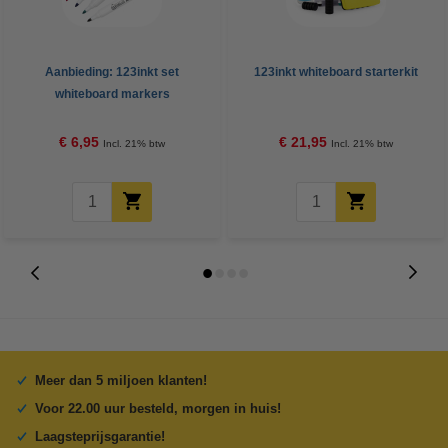
Aanbieding: 123inkt set
123inkt whiteboard starterkit
whiteboard markers
zwart/rood/blauw/groen (2,5 mm
rond)
€ 6,95
€ 21,95
Incl. 21% btw
Incl. 21% btw
Meer dan 5 miljoen klanten!
Voor 22.00 uur besteld, morgen in huis!
Laagsteprijsgarantie!