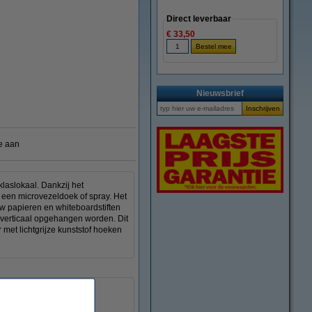
Direct leverbaar
€ 33,50
vergroten
Nieuwsbrief
e aan
klaslokaal. Dankzij het
 een microvezeldoek of spray. Het
uw papieren en whiteboardstiften
 verticaal opgehangen worden. Dit
met lichtgrijze kunststof hoeken
emaille
magnetisch