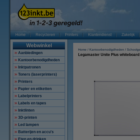
Home
Recycleren
Printers
Klantendienst
Zakelijk
Webwinkel
Home
Kantoorbenodigdheden
Schoolge
Aanbiedingen
Legamaster Unite Plus whiteboard
Kantoorbenodigdheden
Inktpatronen
Toners (laserprinters)
Printers
Papier en etiketten
Labelprinters
Labels en tapes
Inktlinten
3D-printen
Led lampen
Batterijen en accu's
Eten en drinken