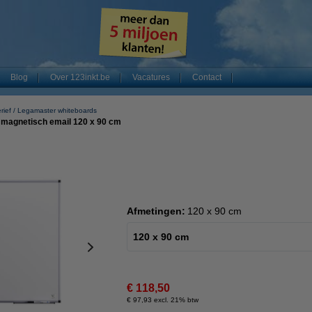
Blog
Over 123inkt.be
Vacatures
Contact
rief
Legamaster whiteboards
 magnetisch email 120 x 90 cm
Afmetingen:
120 x 90 cm
120 x 90 cm
€ 118,50
€ 97,93 excl. 21% btw