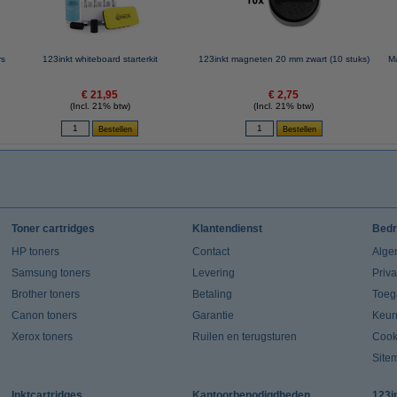
rs
123inkt whiteboard starterkit
123inkt magneten 20 mm zwart (10 stuks)
Ma
€ 21,95
€ 2,75
(Incl. 21% btw)
(Incl. 21% btw)
Toner cartridges
Klantendienst
Bedr
HP toners
Contact
Alge
Samsung toners
Levering
Priv
Brother toners
Betaling
Toeg
Canon toners
Garantie
Keur
Xerox toners
Ruilen en terugsturen
Cook
Site
Inktcartridges
Kantoorbenodigdheden
123i