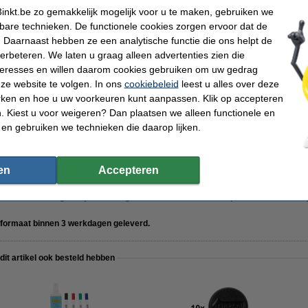
inkt.be zo gemakkelijk mogelijk voor u te maken, gebruiken we
kbare technieken. De functionele cookies zorgen ervoor dat de
 Daarnaast hebben ze een analytische functie die ons helpt de
verbeteren. We laten u graag alleen advertenties zien die
kt set whiteboard markers zwart/rood/blauw/groen (2,5 mm rond)
nteresses en willen daarom cookies gebruiken om uw gedrag
ze website te volgen. In ons
cookiebeleid
leest u alles over deze
rken en hoe u uw voorkeuren kunt aanpassen. Klik op accepteren
 Kiest u voor weigeren? Dan plaatsen we alleen functionele en
 en gebruiken we technieken die daarop lijken.
starterkit
en
Accepteren
n dit artikel vragen wij u rekening te houden met een levertijd van 3 à 4 werkd
t formaat binnen 3 werkdagen geleverd.
 dit artikel ook besteld hebben