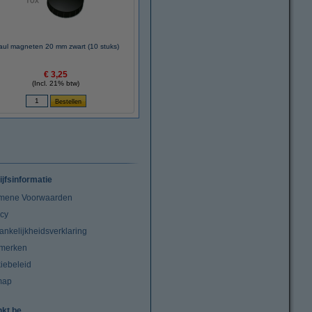
ul magneten 20 mm zwart (10 stuks)
€ 3,25
(Incl. 21% btw)
ijfsinformatie
mene Voorwaarden
acy
ankelijkheidsverklaring
merken
iebeleid
map
nkt.be