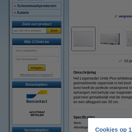
Schoonmaakproducten
Kabels
vergrote
Zoek een product
Zoek
Mijn 123inkt.be
10 ja
Omschrijving
Wachtwoord vergeten?
Het Legamaster Unite Plus whiteboard
geëmailleerde oppervlak is het bord 
Betaalopties:
bord heeft de perfecte ondergrond v
ophangen met behulp van magneten. 
gaat heel gemakkelijk met de meegel
en een afleggoot van 30 cm.
Specificaties
Merk:
Legam
Afmetingen:
Cookies op 1
Verzendopties: