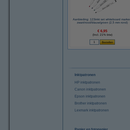
Aanbieding: 123inkt set whiteboard marke
zwart/rood/blauw/groen (2,5 mm rond)
€ 6,95
(Incl. 21% btw)
Inktpatronen
HP inktpatronen
Canon inktpatronen
Epson inktpatronen
Brother inktpatronen
Lexmark inktpatronen
Papier en fotopapier