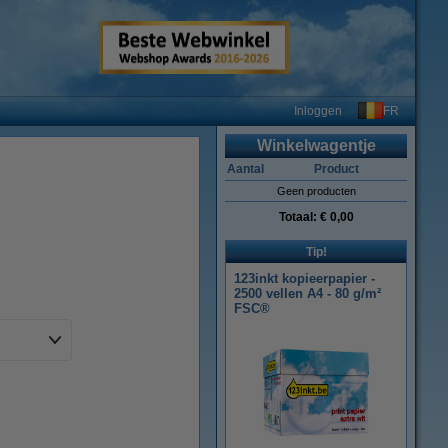
FR
Inloggen
Winkelwagentje
Aantal
Product
Geen producten
Totaal:
€ 0,00
Tip!
123inkt kopieerpapier -
2500 vellen A4 - 80 g/m²
FSC®