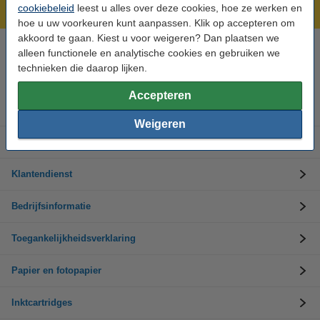
Laagsteprijsgarantie!
cookiebeleid
leest u alles over deze cookies, hoe ze werken en
hoe u uw voorkeuren kunt aanpassen. Klik op accepteren om
akkoord te gaan. Kiest u voor weigeren? Dan plaatsen we
alleen functionele en analytische cookies en gebruiken we
Hulp nodig? Bel ons op +32 (0)9 39 64 123
Op werkdagen van 8.30 tot 17 uur
technieken die daarop lijken.
Accepteren
Inktpatronen
Weigeren
Toner cartridges
Klantendienst
Bedrijfsinformatie
Toegankelijkheidsverklaring
Papier en fotopapier
Inktcartridges