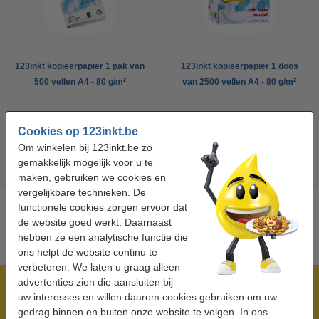
123inkt kopieerpapier 1 pak van
123inkt kopieerpapier 1 doos
500 vellen A4 - 80 g/m²
van 2500 vellen A4 - 80 g/m²
€ 7,25
€ 33,50
Incl. 21% btw
Incl. 21% btw
Cookies op 123inkt.be
Om winkelen bij 123inkt.be zo
gemakkelijk mogelijk voor u te
maken, gebruiken we cookies en
vergelijkbare technieken. De
functionele cookies zorgen ervoor dat
de website goed werkt. Daarnaast
hebben ze een analytische functie die
ons helpt de website continu te
verbeteren. We laten u graag alleen
advertenties zien die aansluiten bij
Meer dan 5 miljoen klanten!
uw interesses en willen daarom cookies gebruiken om uw
Voor 22.00 uur besteld, morgen in huis!
gedrag binnen en buiten onze website te volgen. In ons