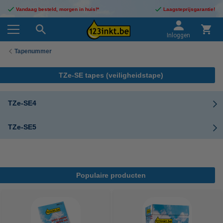
Vandaag besteld, morgen in huis!*
Laagsteprijsgarantie!
Inloggen
Tapenummer
TZe-SE tapes (veiligheidstape)
TZe-SE4
TZe-SE5
Populaire producten