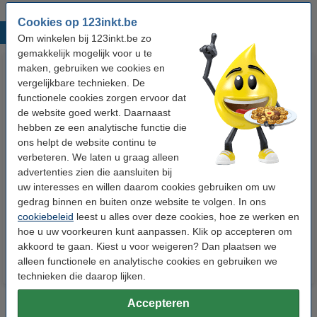
Cookies op 123inkt.be
Populaire producten
Om winkelen bij 123inkt.be zo
gemakkelijk mogelijk voor u te
maken, gebruiken we cookies en
vergelijkbare technieken. De
functionele cookies zorgen ervoor dat
de website goed werkt. Daarnaast
hebben ze een analytische functie die
ons helpt de website continu te
verbeteren. We laten u graag alleen
123inkt kopieerpapier 1 pak van
123inkt kopieerpapier 1 doos
advertenties zien die aansluiten bij
500 vellen A4 - 80 g/m²
van 2500 vellen A4 - 80 g/m²
uw interesses en willen daarom cookies gebruiken om uw
gedrag binnen en buiten onze website te volgen. In ons
€ 7,25
€ 33,50
cookiebeleid
leest u alles over deze cookies, hoe ze werken en
Incl. 21% btw
Incl. 21% btw
hoe u uw voorkeuren kunt aanpassen. Klik op accepteren om
akkoord te gaan. Kiest u voor weigeren? Dan plaatsen we
alleen functionele en analytische cookies en gebruiken we
technieken die daarop lijken.
Accepteren