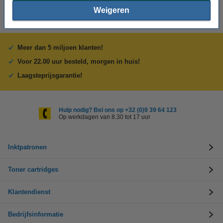
Weigeren
Meer dan 5 miljoen klanten!
Voor 22.00 uur besteld, morgen in huis!
Laagsteprijsgarantie!
Hulp nodig? Bel ons op +32 (0)9 39 64 123
Op werkdagen van 8.30 tot 17 uur
Inktpatronen
Toner cartridges
Klantendienst
Bedrijfsinformatie