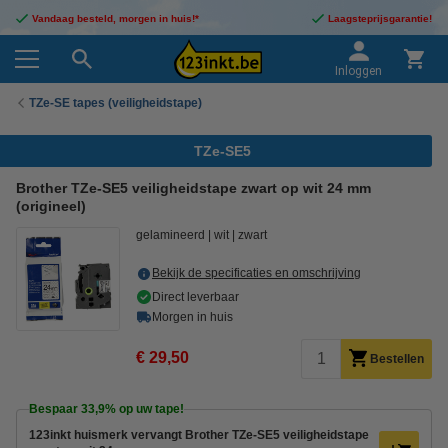
Vandaag besteld, morgen in huis!*
Laagsteprijsgarantie!
Inloggen
TZe-SE tapes (veiligheidstape)
TZe-SE5
Brother TZe-SE5 veiligheidstape zwart op wit 24 mm
(origineel)
gelamineerd
wit
zwart
Bekijk de specificaties en omschrijving
Direct leverbaar
Morgen in huis
€ 29,50
Bestellen
Bespaar
33,9%
op uw tape!
123inkt huismerk vervangt Brother TZe-SE5 veiligheidstape