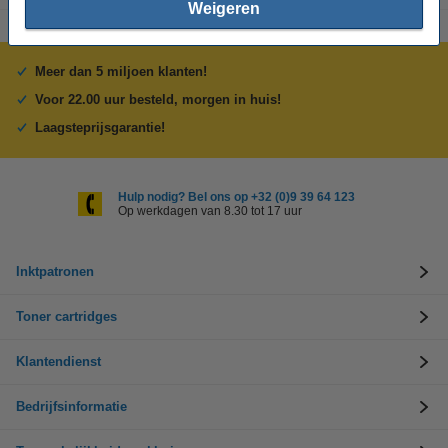
Weigeren
Meer dan 5 miljoen klanten!
Voor 22.00 uur besteld, morgen in huis!
Laagsteprijsgarantie!
Hulp nodig? Bel ons op +32 (0)9 39 64 123
Op werkdagen van 8.30 tot 17 uur
Inktpatronen
Toner cartridges
Klantendienst
Bedrijfsinformatie