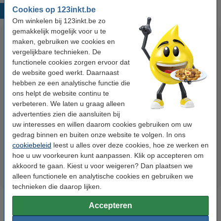
Cookies op 123inkt.be
Populaire producten
Om winkelen bij 123inkt.be zo
gemakkelijk mogelijk voor u te
maken, gebruiken we cookies en
vergelijkbare technieken. De
functionele cookies zorgen ervoor dat
de website goed werkt. Daarnaast
hebben ze een analytische functie die
ons helpt de website continu te
verbeteren. We laten u graag alleen
123accu Xtreme Power MN1500
123inkt kopieerpapier 1 pak van
advertenties zien die aansluiten bij
Penlite AA batterij 24 stuks
500 vellen A4 - 80 g/m²
uw interesses en willen daarom cookies gebruiken om uw
gedrag binnen en buiten onze website te volgen. In ons
€ 14,95
€ 7,25
Incl. 21% btw
Incl. 21% btw
cookiebeleid
leest u alles over deze cookies, hoe ze werken en
hoe u uw voorkeuren kunt aanpassen. Klik op accepteren om
akkoord te gaan. Kiest u voor weigeren? Dan plaatsen we
alleen functionele en analytische cookies en gebruiken we
technieken die daarop lijken.
Accepteren