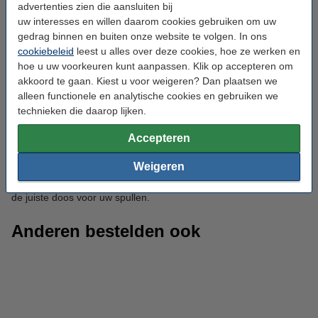
advertenties zien die aansluiten bij
veilig. De dozen hebben extra hoekbescherming, zodat de inhoud
uw interesses en willen daarom cookies gebruiken om uw
beschermd blijft. Ze zijn geschikt voor de meeste ordners. Vaak
gedrag binnen en buiten onze website te volgen. In ons
hebben ze een plakstrip voor een stevige afsluiting, zonder
cookiebeleid
leest u alles over deze cookies, hoe ze werken en
gebruik van tape. Ook opent u de verpakking eenvoudig dankzij
de scheurstrook. Deze dozen worden veel gebruikt in kantoren
hoe u uw voorkeuren kunt aanpassen. Klik op accepteren om
en andere zakelijke omgevingen.
akkoord te gaan. Kiest u voor weigeren? Dan plaatsen we
alleen functionele en analytische cookies en gebruiken we
Dozen kopen voor elke verzending
technieken die daarop lijken.
Accepteren
Bij ons kunt u dozen bestellen voor verzending, opslag of
verhuizing. Onze kartonnen dozen zijn verkrijgbaar in
Weigeren
verschillende formaten. Kies een kleine doos voor brievenbuspost
of een grote doos voor zware of grote zendingen. Zo vindt u altijd
de juiste doos voor uw spullen.
Anderen bestelden ook