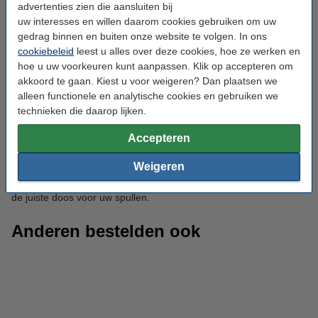
advertenties zien die aansluiten bij
veilig. De dozen hebben extra hoekbescherming, zodat de inhoud
uw interesses en willen daarom cookies gebruiken om uw
beschermd blijft. Ze zijn geschikt voor de meeste ordners. Vaak
gedrag binnen en buiten onze website te volgen. In ons
hebben ze een plakstrip voor een stevige afsluiting, zonder
cookiebeleid
leest u alles over deze cookies, hoe ze werken en
gebruik van tape. Ook opent u de verpakking eenvoudig dankzij
de scheurstrook. Deze dozen worden veel gebruikt in kantoren
hoe u uw voorkeuren kunt aanpassen. Klik op accepteren om
en andere zakelijke omgevingen.
akkoord te gaan. Kiest u voor weigeren? Dan plaatsen we
alleen functionele en analytische cookies en gebruiken we
Dozen kopen voor elke verzending
technieken die daarop lijken.
Accepteren
Bij ons kunt u dozen bestellen voor verzending, opslag of
verhuizing. Onze kartonnen dozen zijn verkrijgbaar in
Weigeren
verschillende formaten. Kies een kleine doos voor brievenbuspost
of een grote doos voor zware of grote zendingen. Zo vindt u altijd
de juiste doos voor uw spullen.
Anderen bestelden ook