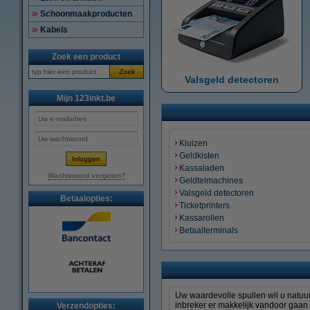
Schoonmaakproducten
Kabels
Zoek een product
Zoek
Valsgeld detectoren
Mijn 123inkt.be
Kluizen
Geldkisten
Kassaladen
Wachtwoord vergeten?
Geldtelmachines
Valsgeld detectoren
Betaalopties:
Ticketprinters
Kassarollen
Betaalterminals
Uw waardevolle spullen wil u natuurl
inbreker er makkelijk vandoor gaan 
Verzendopties: