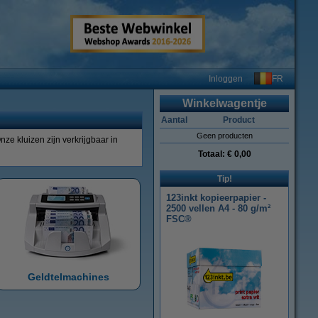
FR
Inloggen
Winkelwagentje
Aantal
Product
Geen producten
ze kluizen zijn verkrijgbaar in
Totaal:
€ 0,00
Tip!
123inkt kopieerpapier -
2500 vellen A4 - 80 g/m²
FSC®
Geldtelmachines