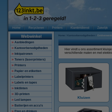
Home
Recycleren
Printers
Klantendienst
Zakelijk
Home
Kantoorbenodigdheden
Geldverwerk
Webwinkel
Aanbiedingen
Kantoorbenodigdheden
Hier vindt u ons assortiment kluis
verschillende maten en met elektron
Inktpatronen
Toners (laserprinters)
Printers
Papier en etiketten
Labelprinters
Labels en tapes
Inktlinten
3D-printen
Kluizen
Led lampen
Batterijen en accu's
Eten en drinken