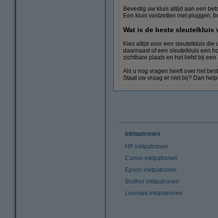
Bevestig uw kluis altijd aan een b
Een kluis vastzetten met pluggen, b
Geldkisten
Wat is de beste sleutelkluis
Kies altijd voor een sleutelkluis di
daarnaast of een sleutelkluis een h
zichtbare plaats en het liefst bij ee
Als u nog vragen heeft over het best
Staat uw vraag er niet bij? Dan help
Inktpatronen
HP inktpatronen
Canon inktpatronen
Epson inktpatronen
Brother inktpatronen
Lexmark inktpatronen