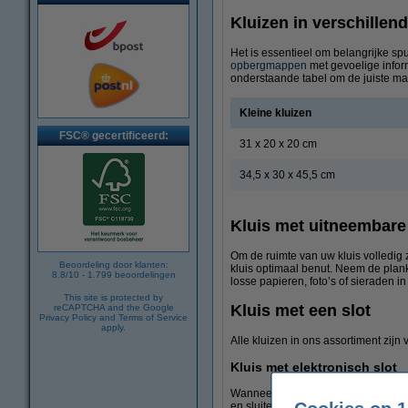
Kluizen in verschillen
Het is essentieel om belangrijke spu
opbergmappen
met gevoelige infor
onderstaande tabel om de juiste ma
Kleine kluizen
FSC® gecertificeerd:
31 x 20 x 20 cm
34,5 x 30 x 45,5 cm
Kluis met uitneembare
Om de ruimte van uw kluis volledig 
Beoordeling door klanten:
kluis optimaal benut. Neem de plan
8.8
/
10
-
1.799
beoordelingen
losse papieren, foto’s of sieraden 
This site is protected by
Kluis met een slot
reCAPTCHA and the Google
Privacy Policy
and
Terms of Service
apply.
Alle kluizen in ons assortiment zijn
Kluis met elektronisch slot
Wanneer meerdere personen gebruik 
en sluiten van de kluis. Een groot v