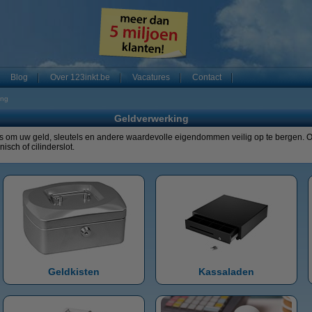
Blog
Over 123inkt.be
Vacatures
Contact
ing
Geldverwerking
jes om uw geld, sleutels en andere waardevolle eigendommen veilig op te bergen. On
isch of cilinderslot.
Geldkisten
Kassaladen