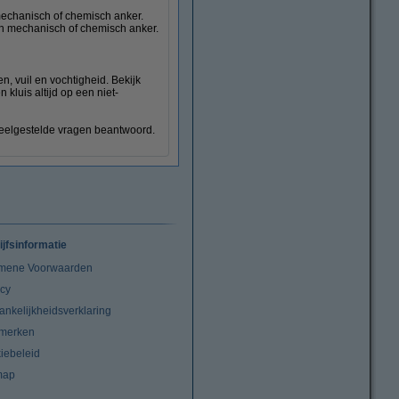
mechanisch of chemisch anker.
een mechanisch of chemisch anker.
Laptopsloten
n, vuil en vochtigheid. Bekijk
kluis altijd op een niet-
eelgestelde vragen beantwoord.
ijfsinformatie
mene Voorwaarden
acy
ankelijkheidsverklaring
merken
iebeleid
map