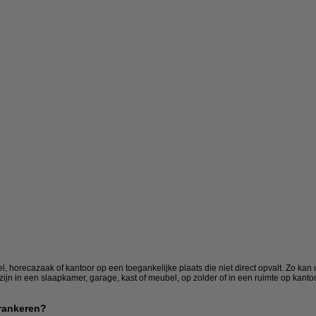
l, horecazaak of kantoor op een toegankelijke plaats die niet direct opvalt. Zo kan u
zijn in een slaapkamer, garage, kast of meubel, op zolder of in een ruimte op kant
erankeren?