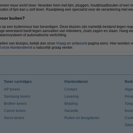
etonnen muur en/of vloer. Veranker hem met lijm, pluggen, houtdraadbouten of een 
outen of lijm kan u zelf doen. Raadpleeg een specialist voor de verankering met 
Hangsloten
 voor buiten?
e u op een buitenmuur kan bevestigen. Deze kluizen zijn namelijk bestand tegen rege
oge weerstand biedt tegen aanvallen van inbrekers, zoals zagen en slaan. Hang een 
n alarmsysteem of automatische verlichting.
ellen van kluisjes, bekijk dan onze
Vraag en antwoord
pagina eens. Hier worden v
t
onze klantendienst
u natuurlijk graag verder.
Toner cartridges
Klantendienst
Bedr
HP toners
Contact
Alge
Samsung toners
Levering
Priv
Brother toners
Betaling
Toeg
Canon toners
Garantie
Keur
Xerox toners
Ruilen en terugsturen
Cook
Site