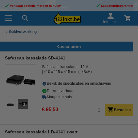
Vandaag besteld, morgen in huis!*
Laagsteprijsgarantie!
Inloggen
Geldverwerking
Kassaladen
Safescan kassalade SD-4141
Safescan
kassalade
12 V
410 x 115 x 415 mm (LxBxH)
Bekijk de specificaties en omschrijving
Direct leverbaar
Morgen in huis
1
€ 95,50
Bestellen
Safescan kassalade LD-4141 zwart