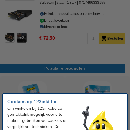
Safescan
staal
1 stuk
8717496333155
Bekijk de specificaties en omschrijving
Direct leverbaar
Morgen in huis
2
€ 72,50
Bestellen
Populaire producten
Cookies op 123inkt.be
Om winkelen bij 123inkt.be zo
gemakkelijk mogelijk voor u te
maken, gebruiken we cookies en
123inkt kopieerpapier 1 pak van
123inkt kopieerpapier 1 doos
vergelijkbare technieken. De
500 vellen A4 - 80 g/m²
van 2500 vellen A4 - 80 g/m²