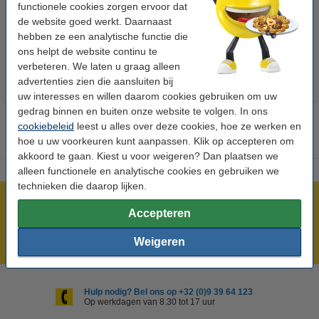
functionele cookies zorgen ervoor dat
de website goed werkt. Daarnaast
€ 7,25
€ 33,50
Incl. 21% btw
Incl. 21% btw
hebben ze een analytische functie die
ons helpt de website continu te
verbeteren. We laten u graag alleen
advertenties zien die aansluiten bij
uw interesses en willen daarom cookies gebruiken om uw
gedrag binnen en buiten onze website te volgen. In ons
cookiebeleid
leest u alles over deze cookies, hoe ze werken en
hoe u uw voorkeuren kunt aanpassen. Klik op accepteren om
akkoord te gaan. Kiest u voor weigeren? Dan plaatsen we
alleen functionele en analytische cookies en gebruiken we
technieken die daarop lijken.
Meer dan 5 miljoen klanten!
Accepteren
Voor 22.00 uur besteld, morgen in huis!
Weigeren
Laagsteprijsgarantie!
Hulp nodig? Bel ons op +32 (0)9 39 64 123
Op werkdagen van 8.30 tot 17 uur