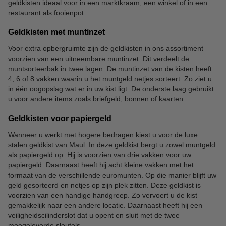
geldkisten ideaal voor in een marktkraam, een winkel of in een
restaurant als fooienpot.
Geldkisten met muntinzet
Voor extra opbergruimte zijn de geldkisten in ons assortiment
voorzien van een uitneembare muntinzet. Dit verdeelt de
muntsorteerbak in twee lagen. De muntinzet van de kisten heeft
4, 6 of 8 vakken waarin u het muntgeld netjes sorteert. Zo ziet u
in één oogopslag wat er in uw kist ligt. De onderste laag gebruikt
u voor andere items zoals briefgeld, bonnen of kaarten.
Geldkisten voor papiergeld
Wanneer u werkt met hogere bedragen kiest u voor de luxe
stalen geldkist van Maul. In deze geldkist bergt u zowel muntgeld
als papiergeld op. Hij is voorzien van drie vakken voor uw
papiergeld. Daarnaast heeft hij acht kleine vakken met het
formaat van de verschillende euromunten. Op die manier blijft uw
geld gesorteerd en netjes op zijn plek zitten. Deze geldkist is
voorzien van een handige handgreep. Zo vervoert u de kist
gemakkelijk naar een andere locatie. Daarnaast heeft hij een
veiligheidscilinderslot dat u opent en sluit met de twee
meegeleverde sleutels.