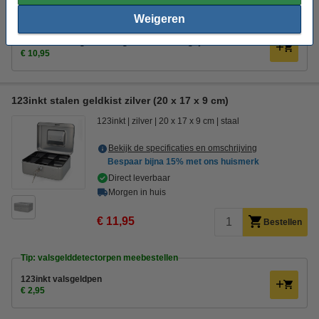
Weigeren
Tip: valsgelddetector meebestellen
Safescan draagbare valsgelddetector 35 grijs
€ 10,95
123inkt stalen geldkist zilver (20 x 17 x 9 cm)
123inkt
zilver
20 x 17 x 9 cm
staal
Bekijk de specificaties en omschrijving
Bespaar bijna
15%
met ons huismerk
Direct leverbaar
Morgen in huis
€ 11,95
Bestellen
Tip: valsgelddetectorpen meebestellen
123inkt valsgeldpen
€ 2,95