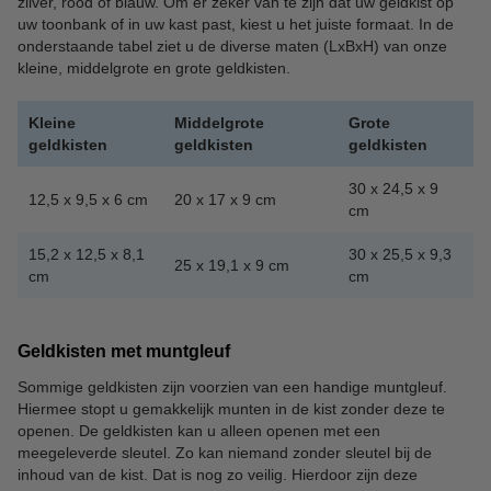
zilver, rood of blauw. Om er zeker van te zijn dat uw geldkist op
uw toonbank of in uw kast past, kiest u het juiste formaat. In de
onderstaande tabel ziet u de diverse maten (LxBxH) van onze
kleine, middelgrote en grote geldkisten.
Kleine
Middelgrote
Grote
geldkisten
geldkisten
geldkisten
30 x 24,5 x 9
12,5 x 9,5 x 6 cm
20 x 17 x 9 cm
cm
15,2 x 12,5 x 8,1
30 x 25,5 x 9,3
25 x 19,1 x 9 cm
cm
cm
Geldkisten met muntgleuf
Sommige geldkisten zijn voorzien van een handige muntgleuf.
Hiermee stopt u gemakkelijk munten in de kist zonder deze te
openen. De geldkisten kan u alleen openen met een
meegeleverde sleutel. Zo kan niemand zonder sleutel bij de
inhoud van de kist. Dat is nog zo veilig. Hierdoor zijn deze