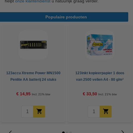
helpt
onze klantendienst
u natuurlijk graag verder.
Populaire producten
123accu Xtreme Power MN1500
123inkt kopieerpapier 1 doos
Penlite AA batterij 24 stuks
van 2500 vellen A4 - 80 g/m²
€ 14,95
€ 33,50
Incl. 21% btw
Incl. 21% btw