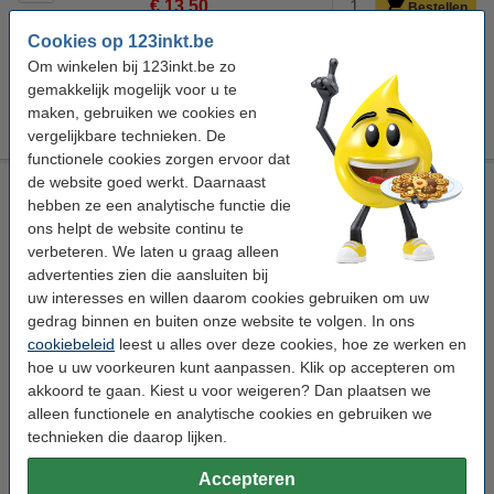
€ 13,50
Bestellen
Cookies op 123inkt.be
Tip: valsgelddetectorpen meebestellen
Om winkelen bij 123inkt.be zo
gemakkelijk mogelijk voor u te
123inkt valsgeldpen
maken, gebruiken we cookies en
€ 2,95
vergelijkbare technieken. De
functionele cookies zorgen ervoor dat
de website goed werkt. Daarnaast
Maul stalen geldkist zwart (25 x 19 x 9 cm)
hebben ze een analytische functie die
Maul
zwart
25 x 19 x 9 cm
staal
ons helpt de website continu te
verbeteren. We laten u graag alleen
Bekijk de specificaties en omschrijving
advertenties zien die aansluiten bij
Direct leverbaar
uw interesses en willen daarom cookies gebruiken om uw
Morgen in huis
gedrag binnen en buiten onze website te volgen. In ons
cookiebeleid
leest u alles over deze cookies, hoe ze werken en
2
€ 16,95
Bestellen
hoe u uw voorkeuren kunt aanpassen. Klik op accepteren om
akkoord te gaan. Kiest u voor weigeren? Dan plaatsen we
alleen functionele en analytische cookies en gebruiken we
Bespaar ruim
20%
met ons huismerk
technieken die daarop lijken.
123inkt stalen geldkist zwart (25 x 19,1 x 9 cm)
Accepteren
€ 13,50