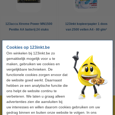
123accu Xtreme Power MN1500
123inkt kopieerpapier 1 doos
Penlite AA batterij 24 stuks
van 2500 vellen A4 - 80 g/m²
€ 14,95
€ 33,50
Incl. 21% btw
Incl. 21% btw
Cookies op 123inkt.be
Om winkelen bij 123inkt.be zo
gemakkelijk mogelijk voor u te
maken, gebruiken we cookies en
vergelijkbare technieken. De
functionele cookies zorgen ervoor dat
de website goed werkt. Daarnaast
hebben ze een analytische functie die
ons helpt de website continu te
verbeteren. We laten u graag alleen
advertenties zien die aansluiten bij
Meer dan 5 miljoen klanten!
uw interesses en willen daarom cookies gebruiken om uw
Voor 22.00 uur besteld, morgen in huis!
gedrag binnen en buiten onze website te volgen. In ons