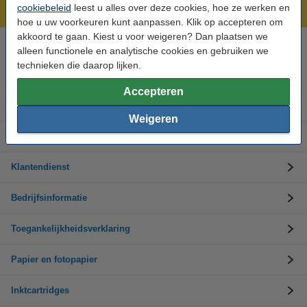
Laagsteprijsgarantie!
cookiebeleid
leest u alles over deze cookies, hoe ze werken en
hoe u uw voorkeuren kunt aanpassen. Klik op accepteren om
akkoord te gaan. Kiest u voor weigeren? Dan plaatsen we
alleen functionele en analytische cookies en gebruiken we
Hulp nodig? Bel ons op +32 (0)9 39 64 123
Op werkdagen van 8.30 tot 17 uur
technieken die daarop lijken.
Accepteren
Inktpatronen
Weigeren
Toner cartridges
Klantendienst
Bedrijfsinformatie
Toegankelijkheidsverklaring
Papier en fotopapier
Inktcartridges