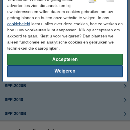
SF-4400
advertenties zien die aansluiten bij
uw interesses en willen daarom cookies gebruiken om uw
SF-4500
gedrag binnen en buiten onze website te volgen. In ons
cookiebeleid
leest u alles over deze cookies, hoe ze werken en
SF-4500c
hoe u uw voorkeuren kunt aanpassen. Klik op accepteren om
akkoord te gaan. Kiest u voor weigeren? Dan plaatsen we
alleen functionele en analytische cookies en gebruiken we
SF-4700
technieken die daarop lijken.
Smartjet
Accepteren
Weigeren
SPP-2020
SPP-2020B
SPP-2040
SPP-2040B