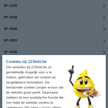
SF-3150
SF-3200
SF-4000
SF-4020
SF-4100
Cookies op 123inkt.be
SF-4108
Om winkelen bij 123inkt.be zo
gemakkelijk mogelijk voor u te
SF-4200
maken, gebruiken we cookies en
vergelijkbare technieken. De
SF-4220
functionele cookies zorgen ervoor dat
de website goed werkt. Daarnaast
hebben ze een analytische functie die
SF-4300
ons helpt de website continu te
verbeteren. We laten u graag alleen