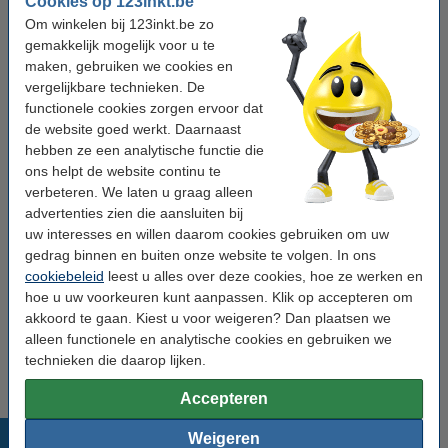
Cookies op 123inkt.be
Bij 123inkt.be bestelt u voordelige Samsung inktpatronen voor uw
Om winkelen bij 123inkt.be zo
inktjetprinter. U vindt het juiste product door op het
gemakkelijk mogelijk voor u te
cartridgenummer te klikken. Kent u dit nummer niet? Zoek dan op
maken, gebruiken we cookies en
Samsung
printertype
.
vergelijkbare technieken. De
Naast
printer inkt
kunt u direct
papier
, kantoorartikelen of
functionele cookies zorgen ervoor dat
opslagmedia
meebestellen. Net als uw Samsung inktpatronen
de website goed werkt. Daarnaast
heeft u ook kantoorartikelen razendsnel en voor de beste prijs in
hebben ze een analytische functie die
huis.
ons helpt de website continu te
Als klant heeft u de keuze uit zowel originele Samsung
verbeteren. We laten u graag alleen
inktpatronen en voordelige 123inkt.be huismerk inkt voor
advertenties zien die aansluiten bij
Samsung inkjetprinters. Hiermee print u een groter aantal
uw interesses en willen daarom cookies gebruiken om uw
pagina's voor een lagere prijs.
gedrag binnen en buiten onze website te volgen. In ons
cookiebeleid
leest u alles over deze cookies, hoe ze werken en
Heeft u nog vragen over het bestellen van Samsung inktpatronen
hoe u uw voorkeuren kunt aanpassen. Klik op accepteren om
of andere producten? Op de pagina
'Vraag en antwoord'
worden
akkoord te gaan. Kiest u voor weigeren? Dan plaatsen we
veel vragen al beantwoord. Uiteraard kunt u met vragen ook bij
alleen functionele en analytische cookies en gebruiken we
onze klantendienst terecht.
technieken die daarop lijken.
Accepteren
Populaire producten
Weigeren