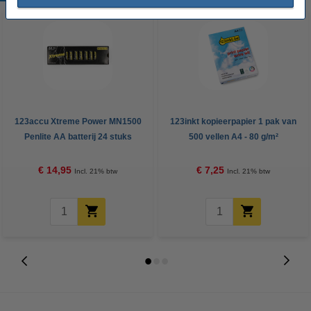
123accu Xtreme Power MN1500
123inkt kopieerpapier 1 pak van
Penlite AA batterij 24 stuks
500 vellen A4 - 80 g/m²
€ 14,95
€ 7,25
Incl. 21% btw
Incl. 21% btw