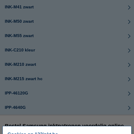
INK-M41 zwart
INK-M50 zwart
INK-M55 zwart
INK-C210 kleur
INK-M210 zwart
INK-M215 zwart hc
IPP-46120G
IPP-4640G
Bestel Samsung inktpatronen voordelig online