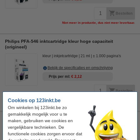
Bestellen
Niet meer in productie, dus niet meer leverbaar.
Philips PFA-546 inktcartridge kleur hoge capaciteit
(origineel)
kleur
inkjetcartridge
21 ml
± 1.000 pagina's
Bekijk de specificaties en omschrijving
Prijs per ml
€ 2,12
Bestellen
Cookies op 123inkt.be
Niet meer in productie, dus niet meer leverbaar.
Om winkelen bij 123inkt.be zo
gemakkelijk mogelijk voor u te
Philips PFA-548 inktcartridge foto (origineel)
maken, gebruiken we cookies en
vergelijkbare technieken. De
drie fotokleuren
inkjetcartridge
18,6 ml
± 300 foto's
functionele cookies zorgen ervoor dat
Bekijk de specificaties en omschrijving