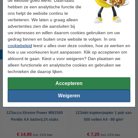
de website goed werkt. Daarnaast
hebben ze een analytische functie die
Prijs per ml
€ 2,07
ons helpt de website continu te
verbeteren. We laten u graag alleen
Bestellen
advertenties zien die aansluiten bij
Niet meer in productie, dus niet meer leverbaar.
uw interesses en willen daarom cookies gebruiken om uw
gedrag binnen en buiten onze website te volgen. In ons
cookiebeleid
leest u alles over deze cookies, hoe ze werken en
hoe u uw voorkeuren kunt aanpassen. Klik op accepteren om
Populaire producten
akkoord te gaan. Kiest u voor weigeren? Dan plaatsen we
alleen functionele en analytische cookies en gebruiken we
technieken die daarop lijken.
Accepteren
Weigeren
123accu Xtreme Power MN1500
123inkt kopieerpapier 1 pak van
Penlite AA batterij 24 stuks
500 vellen A4 - 80 g/m²
€ 14,95
€ 7,25
Incl. 21% btw
Incl. 21% btw