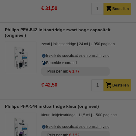
€ 31,50
Bestellen
Philips PFA-542 inktcartridge zwart hoge capaciteit
(origineel)
zwart
inkjetcartridge
24 ml
± 950 pagina's
Bekijk de specificaties en omschrijving
Beperkte voorraad
Prijs per ml
€ 1,77
€ 42,50
Bestellen
Philips PFA-544 inktcartridge kleur (origineel)
kleur
inkjetcartridge
11,5 ml
± 500 pagina's
Bekijk de specificaties en omschrijving
Prijs per ml
€ 3,52