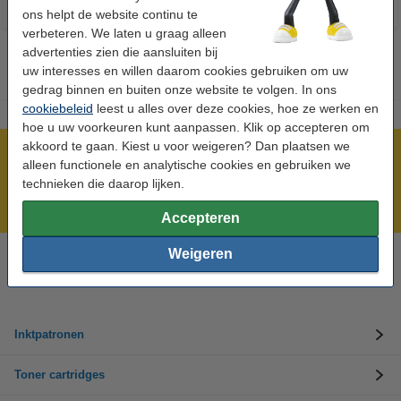
ons helpt de website continu te
verbeteren. We laten u graag alleen
advertenties zien die aansluiten bij
uw interesses en willen daarom cookies gebruiken om uw
gedrag binnen en buiten onze website te volgen. In ons
cookiebeleid
leest u alles over deze cookies, hoe ze werken en
hoe u uw voorkeuren kunt aanpassen. Klik op accepteren om
akkoord te gaan. Kiest u voor weigeren? Dan plaatsen we
Meer dan 5 miljoen klanten!
alleen functionele en analytische cookies en gebruiken we
Voor 22.00 uur besteld, morgen in huis!
technieken die daarop lijken.
Laagsteprijsgarantie!
Accepteren
Weigeren
Hulp nodig? Bel ons op +32 (0)9 39 64 123
Op werkdagen van 8.30 tot 17 uur
Inktpatronen
Toner cartridges