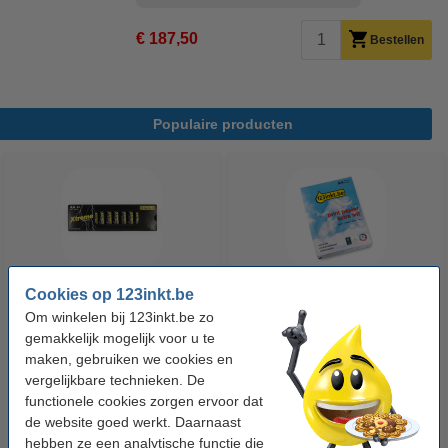
€ 187,50
Bestellen
Populaire producten
Cookies op 123inkt.be
123accu Xtreme Power MN1500
123inkt kopieerpapier 1 pak van
Om winkelen bij 123inkt.be zo
Penlite AA batterij 24 stuks
500 vellen A4 - 80 g/m²
gemakkelijk mogelijk voor u te
maken, gebruiken we cookies en
vergelijkbare technieken. De
€ 14,95
€ 7,25
Incl. 21% btw
Incl. 21% btw
functionele cookies zorgen ervoor dat
de website goed werkt. Daarnaast
hebben ze een analytische functie die