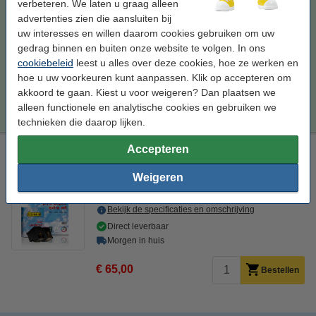
verbeteren. We laten u graag alleen
Bekijk de specificaties en omschrijving
advertenties zien die aansluiten bij
uw interesses en willen daarom cookies gebruiken om uw
Direct leverbaar
gedrag binnen en buiten onze website te volgen. In ons
Morgen in huis
cookiebeleid
leest u alles over deze cookies, hoe ze werken en
Prijs per ml
€ 1,69
hoe u uw voorkeuren kunt aanpassen. Klik op accepteren om
akkoord te gaan. Kiest u voor weigeren? Dan plaatsen we
€ 93,00
Bestellen
alleen functionele en analytische cookies en gebruiken we
technieken die daarop lijken.
Accepteren
Aanbieding 123inkt huismerk vervangt HP 62XL multipack
zwart en kleur + pak papier
Weigeren
zwart en kleur
Doublepack
Bekijk de specificaties en omschrijving
Direct leverbaar
Morgen in huis
€ 65,00
Bestellen