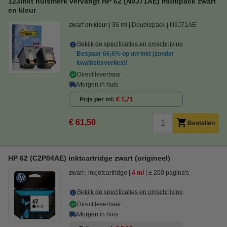
123inkt huismerk vervangt HP 62 (N9J71AE) multipack zwart
en kleur
zwart en kleur
36 ml
Doublepack
N9J71AE
Bekijk de specificaties en omschrijving
Bespaar
66,6%
op uw inkt (zonder
kwaliteitsverlies)!
Direct leverbaar
Morgen in huis
Prijs per ml
€ 1,71
€ 61,50
Bestellen
HP 62 (C2P04AE) inktcartridge zwart (origineel)
zwart
inkjetcartridge
4 ml
± 200 pagina's
Bekijk de specificaties en omschrijving
Direct leverbaar
Morgen in huis