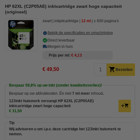
HP 62XL (C2P05AE) inktcartridge zwart hoge capaciteit
(origineel)
zwart
inkjetcartridge
12 ml
± 600 pagina's
Bekijk de specificaties en omschrijving
Direct leverbaar
Morgen in huis
Prijs per ml
€ 4,13
€ 49,50
Bestellen
Bespaar
59,8%
op uw inkt (zonder kwaliteitsverlies)!
Bespaar op uw afdrukkosten. Én met
7 ml meer
inhoud
.
123inkt huismerk vervangt HP 62XL (C2P05AE)
inktcartridge zwart hoge capaciteit
€ 31,50
Tip
Wij adviseren u om i.p.v. deze cartridge het 123inkt huismerk te
nemen.