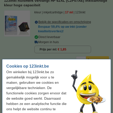
123inkt huismerk vervangt HP 62XL (C2P07AE) inktcartridge
kleur hoge capaciteit
kleur
inkjetcartridge
17 ml
123inkt
Bekijk de specificaties en omschrijving
Bespaar
59,4%
op uw inkt (zonder
kwaliteitsverlies)!
Direct leverbaar
Morgen in huis
Prijs per ml
€ 1,85
€ 31,50
Bestellen
Cookies op 123inkt.be
Om winkelen bij 123inkt.be zo
Tip
gemakkelijk mogelijk voor u te
Wij adviseren u om deze cartridge i.p.v. de originele cartridge te
nemen.
maken, gebruiken we cookies en
vergelijkbare technieken. De
functionele cookies zorgen ervoor dat
Aanbieding: 123inkt huismerk vervangt HP 62XL (2x zwart +
de website goed werkt. Daarnaast
1x kleur)
hebben ze een analytische functie die
ons helpt de website continu te
zwart (2x) en kleur
Triplepack