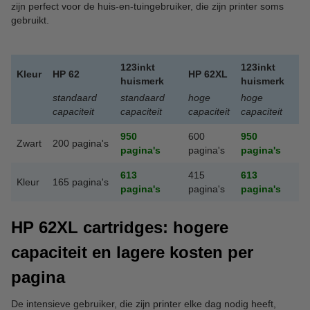
zijn perfect voor de huis-en-tuingebruiker, die zijn printer soms
gebruikt.
123inkt
123inkt
Kleur
HP 62
HP 62XL
huismerk
huismerk
standaard
standaard
hoge
hoge
capaciteit
capaciteit
capaciteit
capaciteit
950
600
950
Zwart
200 pagina's
pagina's
pagina's
pagina's
613
415
613
Kleur
165 pagina's
pagina's
pagina's
pagina's
HP 62XL cartridges: hogere
capaciteit en lagere kosten per
pagina
De intensieve gebruiker, die zijn printer elke dag nodig heeft,