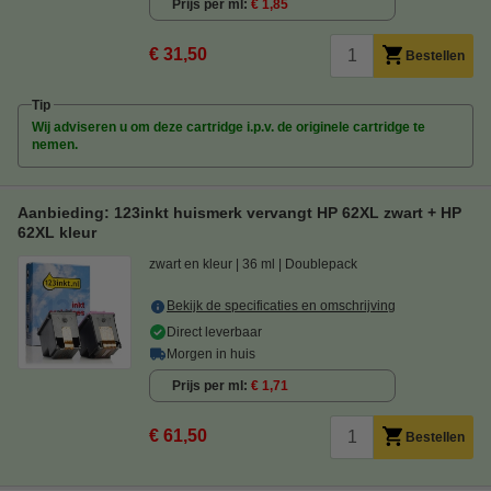
Prijs per ml
€ 1,85
€ 31,50
Bestellen
Tip
Wij adviseren u om deze cartridge i.p.v. de originele cartridge te
nemen.
Aanbieding: 123inkt huismerk vervangt HP 62XL zwart + HP
62XL kleur
zwart en kleur
36 ml
Doublepack
Bekijk de specificaties en omschrijving
Direct leverbaar
Morgen in huis
Prijs per ml
€ 1,71
€ 61,50
Bestellen