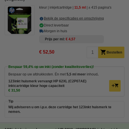
kleur
inkjetcartridge
11,5 ml
± 415 pagina's
Bekijk de specificaties en omschrijving
Direct leverbaar
Morgen in huis
Prijs per ml
€ 4,57
€ 52,50
Bestellen
Bespaar
59,4%
op uw inkt (zonder kwaliteitsverlies)!
Bespaar op uw afdrukkosten. Én met
5,5 ml meer
inhoud
.
123inkt huismerk vervangt HP 62XL (C2P07AE)
inktcartridge kleur hoge capaciteit
€ 31,50
Tip
Wij adviseren u om i.p.v. deze cartridge het 123inkt huismerk te
nemen.