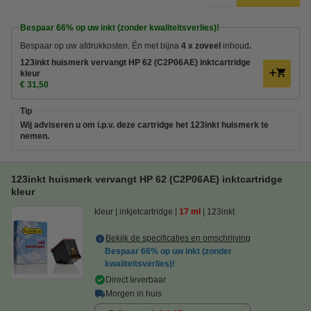
Bespaar
66%
op uw inkt (zonder kwaliteitsverlies)!
Bespaar op uw afdrukkosten. Én met bijna
4 x zoveel
inhoud
.
123inkt huismerk vervangt HP 62 (C2P06AE) inktcartridge
kleur
€ 31,50
Tip
Wij adviseren u om i.p.v. deze cartridge het 123inkt huismerk te
nemen.
123inkt huismerk vervangt HP 62 (C2P06AE) inktcartridge
kleur
kleur
inkjetcartridge
17 ml
123inkt
Bekijk de specificaties en omschrijving
Bespaar
66%
op uw inkt (zonder
kwaliteitsverlies)!
Direct leverbaar
Morgen in huis