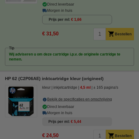
Direct leverbaar
Morgen in huis
Prijs per ml
€ 1,66
€ 31,50
Bestellen
Tip
Wij adviseren u om deze cartridge i.p.v. de originele cartridge te
nemen.
HP 62 (C2P06AE) inktcartridge kleur (origineel)
kleur
inkjetcartridge
4,5 ml
± 165 pagina's
Bekijk de specificaties en omschrijving
Direct leverbaar
Morgen in huis
Prijs per ml
€ 5,44
€ 24,50
Bestellen