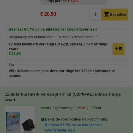
Prijs per ml
€ 5,13
€ 20,50
Bestellen
Bespaar
67,7%
op uw inkt (zonder kwaliteitsverlies)!
Bespaar op uw afdrukkosten. Én met
5 x zoveel
inhoud
.
123inkt huismerk vervangt HP 62 (C2P04AE) inktcartridge
zwart
€ 31,50
Tip
Wij adviseren u om i.p.v. deze cartridge het 123inkt huismerk te
nemen.
123inkt huismerk vervangt HP 62 (C2P04AE) inktcartridge
zwart
zwart
inkjetcartridge
19 ml
123inkt
Bekijk de specificaties en omschrijving
Bespaar
67,7%
op uw inkt (zonder
kwaliteitsverlies)!