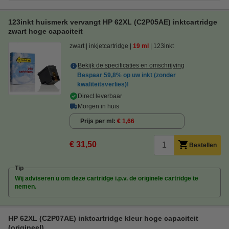
123inkt huismerk vervangt HP 62XL (C2P05AE) inktcartridge
zwart hoge capaciteit
zwart
inkjetcartridge
19 ml
123inkt
Bekijk de specificaties en omschrijving
Bespaar
59,8%
op uw inkt (zonder
kwaliteitsverlies)!
Direct leverbaar
Morgen in huis
Prijs per ml
€ 1,66
€ 31,50
Bestellen
Tip
Wij adviseren u om deze cartridge i.p.v. de originele cartridge te
nemen.
HP 62XL (C2P07AE) inktcartridge kleur hoge capaciteit
(origineel)