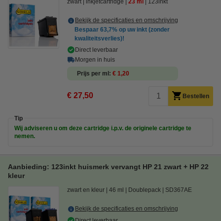
zwart
inkjetcartridge
23 ml
123inkt
Bekijk de specificaties en omschrijving
Bespaar
63,7%
op uw inkt (zonder
kwaliteitsverlies)!
Direct leverbaar
Morgen in huis
Prijs per ml
€ 1,20
€ 27,50
Bestellen
Tip
Wij adviseren u om deze cartridge i.p.v. de originele cartridge te
nemen.
Aanbieding: 123inkt huismerk vervangt HP 21 zwart + HP 22
kleur
zwart en kleur
46 ml
Doublepack
SD367AE
Bekijk de specificaties en omschrijving
Direct leverbaar