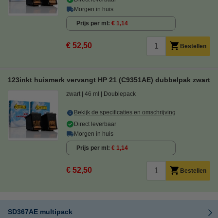
Morgen in huis
Prijs per ml
€ 1,14
€ 52,50
Bestellen
123inkt huismerk vervangt HP 21 (C9351AE) dubbelpak zwart
zwart
46 ml
Doublepack
Bekijk de specificaties en omschrijving
Direct leverbaar
Morgen in huis
Prijs per ml
€ 1,14
€ 52,50
Bestellen
SD367AE multipack