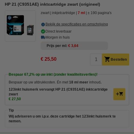
HP 21 (C9351AE) inktcartridge zwart (origineel)
zwart
inkjetcartridge
7 ml
± 190 pagina's
Bekijk de specificaties en omschrijving
Direct leverbaar
Morgen in huis
Prijs per ml
€ 3,64
€ 25,50
Bestellen
Bespaar
67,2%
op uw inkt (zonder kwaliteitsverlies)!
Bespaar op uw afdrukkosten. Én met
18 ml meer
inhoud
.
123inkt huismerk vervangt HP 21 (C9351AE) inktcartridge
zwart
€ 27,50
Tip
Wij adviseren u om i.p.v. deze cartridge het 123inkt huismerk te
nemen.