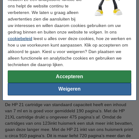
cartridges van ons huismerk
ons helpt de website continu te
verbeteren. We laten u graag alleen
Met onze huismerkcartridges drukt u meer pagina’s af dan met
advertenties zien die aansluiten bij
de HP 21 inktpatronen van standaard en hoge capaciteit. In de
uw interesses en willen daarom cookies gebruiken om uw
tabel hieronder ziet u het grote verschil in capaciteit.
gedrag binnen en buiten onze website te volgen. In ons
cookiebeleid
leest u alles over deze cookies, hoe ze werken en
123inkt
123inkt
Cartridge
HP 21
HP 21XL
hoe u uw voorkeuren kunt aanpassen. Klik op accepteren om
huismerk
huismerk
akkoord te gaan. Kiest u voor weigeren? Dan plaatsen we
standaard
standaard
hoge
hoge
alleen functionele en analytische cookies en gebruiken we
capaciteit
capaciteit
capaciteit
capaciteit
technieken die daarop lijken.
Inhoud
7 ml
23 ml
12 ml
23 ml
Accepteren
190
910
475
910
Capaciteit
Weigeren
pagina's
pagina's
pagina's
pagina's
De HP 21 cartridge van standaard capaciteit heeft een inhoud
van 7 ml en is goed voor gemiddeld 190 pagina’s. Met de HP
21XL cartridge drukt u ongeveer 475 pagina’s af. Omdat de
cartridges van ons 123inkt huismerk een stuk meer inkt bevatten,
gaan deze langer mee. Met de HP 21 inkt van ons huismerk print
u circa 910 pagina’s. Dit is maar liefst 720 pagina’s meer dan de