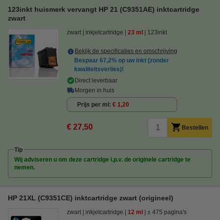
123inkt huismerk vervangt HP 21 (C9351AE) inktcartridge
zwart
zwart
inkjetcartridge
23 ml
123inkt
Bekijk de specificaties en omschrijving
Bespaar
67,2%
op uw inkt (zonder
kwaliteitsverlies)!
Direct leverbaar
Morgen in huis
Prijs per ml
€ 1,20
€ 27,50
Bestellen
Tip
Wij adviseren u om deze cartridge i.p.v. de originele cartridge te
nemen.
HP 21XL (C9351CE) inktcartridge zwart (origineel)
zwart
inkjetcartridge
12 ml
± 475 pagina's