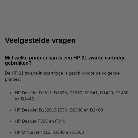
123inkt papier
Papiermanden
Veelgestelde vragen
Met welke printers kan ik een HP 21 zwarte cartridge
gebruiken?
De HP 21 zwarte inktcartridge is geschikt voor de volgende
Printerkabels
printers:
HP DeskJet D1311, D1320, D1330, D1341, D1420, D1430
en D1445
HP DeskJet D1520, D1530, D2330 en D2460
HP Deskjet F335 en F340
HP OfficeJet 4315, J3640 en J3680