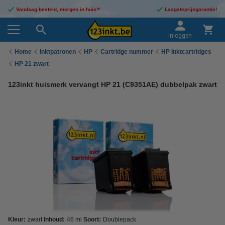
Vandaag besteld, morgen in huis!*
Laagsteprijsgarantie!
Inloggen
Home
Inktpatronen
HP
Cartridge nummer
HP Inktcartridges
HP 21 zwart
123inkt huismerk vervangt HP 21 (C9351AE) dubbelpak zwart
Kleur:
zwart
Inhoud:
46 ml
Soort:
Doublepack