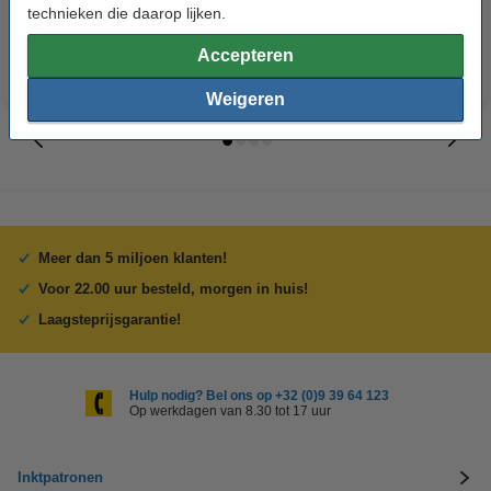
technieken die daarop lijken.
Accepteren
Weigeren
Meer dan 5 miljoen klanten!
Voor 22.00 uur besteld, morgen in huis!
Laagsteprijsgarantie!
Hulp nodig? Bel ons op +32 (0)9 39 64 123
Op werkdagen van 8.30 tot 17 uur
Inktpatronen