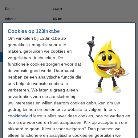
Kleur:
zwart
Inhoud:
46 ml
Soort:
Doublepack
Cookies op 123inkt.be
Om winkelen bij 123inkt.be zo
gemakkelijk mogelijk voor u te
maken, gebruiken we cookies en
Populaire producten
vergelijkbare technieken. De
functionele cookies zorgen ervoor dat
de website goed werkt. Daarnaast
hebben ze een analytische functie die
ons helpt de website continu te
verbeteren. We laten u graag alleen
advertenties zien die aansluiten bij
uw interesses en willen daarom cookies gebruiken om uw
gedrag binnen en buiten onze website te volgen. In ons
cookiebeleid
123inkt huismerk vervangt HP
leest u alles over deze cookies, hoe ze werken en
123inkt huismerk vervangt HP
hoe u uw voorkeuren kunt aanpassen. Klik op accepteren om
22 (C9352AE) inktcartridge
22 (C9352AE) dubbelpak kleur
akkoord te gaan. Kiest u voor weigeren? Dan plaatsen we
kleur
alleen functionele en analytische cookies en gebruiken we
€ 27,50
€ 52,50
Incl. 21% btw
Incl. 21% btw