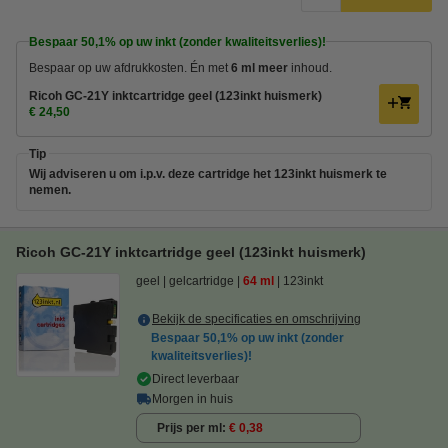
Bespaar
50,1%
op uw inkt (zonder kwaliteitsverlies)!
Bespaar op uw afdrukkosten. Én met
6 ml meer
inhoud.
Ricoh GC-21Y inktcartridge geel (123inkt huismerk)
€ 24,50
Tip
Wij adviseren u om i.p.v. deze cartridge het 123inkt huismerk te
nemen.
Ricoh GC-21Y inktcartridge geel (123inkt huismerk)
geel
gelcartridge
64 ml
123inkt
Bekijk de specificaties en omschrijving
Bespaar
50,1%
op uw inkt (zonder
kwaliteitsverlies)!
Direct leverbaar
Morgen in huis
Prijs per ml
€ 0,38