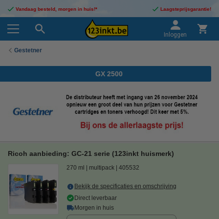
Vandaag besteld, morgen in huis!*
Laagsteprijsgarantie!
Inloggen
Gestetner
GX 2500
Ricoh aanbieding: GC-21 serie (123inkt huismerk)
270 ml
multipack
405532
Bekijk de specificaties en omschrijving
Direct leverbaar
Morgen in huis