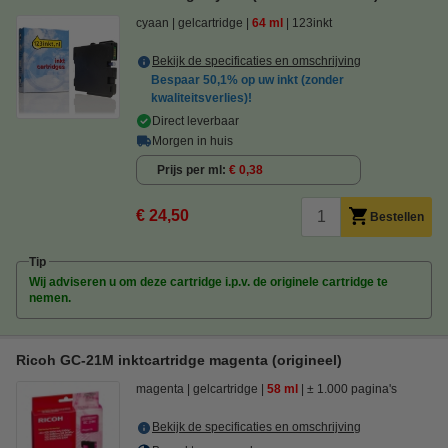
cyaan
gelcartridge
64 ml
123inkt
Bekijk de specificaties en omschrijving
Bespaar
50,1%
op uw inkt (zonder
kwaliteitsverlies)!
Direct leverbaar
Morgen in huis
Prijs per ml
€ 0,38
€ 24,50
Bestellen
Tip
Wij adviseren u om deze cartridge i.p.v. de originele cartridge te
nemen.
Ricoh GC-21M inktcartridge magenta (origineel)
magenta
gelcartridge
58 ml
± 1.000 pagina's
Bekijk de specificaties en omschrijving