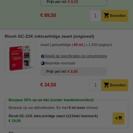
Prijs per ml
€ 0,33
€ 89,50
Bestellen
Ricoh GC-21K inktcartridge zwart (origineel)
zwart
gelcartridge
69 ml
± 1.500 pagina's
Bekijk de specificaties en omschrijving
Beperkte voorraad
Prijs per ml
€ 0,50
€ 34,50
Bestellen
Bespaar
50%
op uw inkt (zonder kwaliteitsverlies)!
Bespaar op uw afdrukkosten. Én met
9 ml meer
inhoud.
Ricoh GC-21K inktcartridge zwart (123inkt huismerk)
€ 19,50