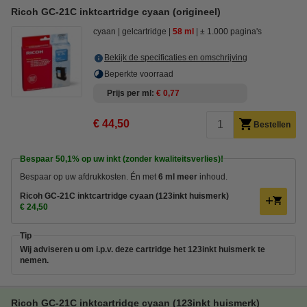
Ricoh GC-21C inktcartridge cyaan (origineel)
cyaan
gelcartridge
58 ml
± 1.000 pagina's
Bekijk de specificaties en omschrijving
Beperkte voorraad
Prijs per ml
€ 0,77
€ 44,50
Bestellen
Bespaar
50,1%
op uw inkt (zonder kwaliteitsverlies)!
Bespaar op uw afdrukkosten. Én met
6 ml meer
inhoud.
Ricoh GC-21C inktcartridge cyaan (123inkt huismerk)
€ 24,50
Tip
Wij adviseren u om i.p.v. deze cartridge het 123inkt huismerk te
nemen.
Ricoh GC-21C inktcartridge cyaan (123inkt huismerk)