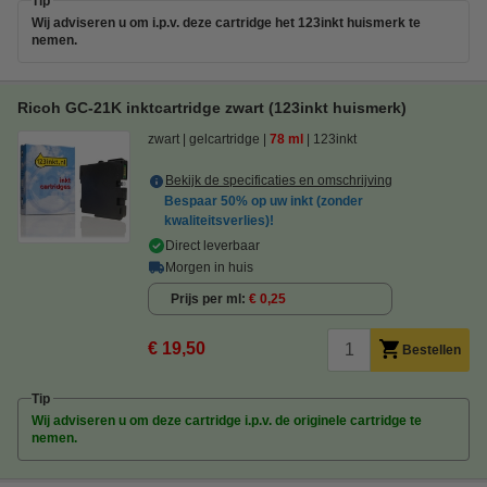
Tip
Wij adviseren u om i.p.v. deze cartridge het 123inkt huismerk te
nemen.
Ricoh GC-21K inktcartridge zwart (123inkt huismerk)
zwart
gelcartridge
78 ml
123inkt
Bekijk de specificaties en omschrijving
Bespaar
50%
op uw inkt (zonder
kwaliteitsverlies)!
Direct leverbaar
Morgen in huis
Prijs per ml
€ 0,25
€ 19,50
Bestellen
Tip
Wij adviseren u om deze cartridge i.p.v. de originele cartridge te
nemen.