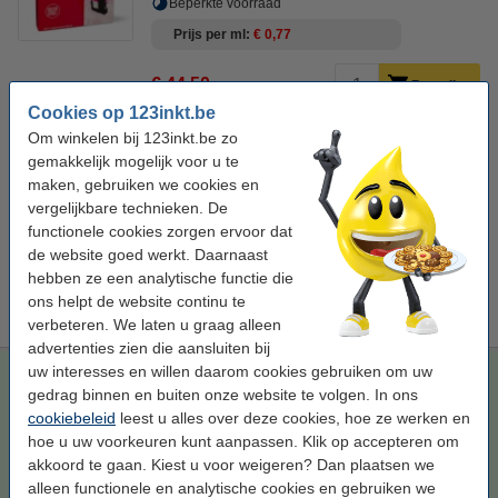
Beperkte voorraad
Prijs per ml
€ 0,77
€ 44,50
Bestellen
Cookies op 123inkt.be
Om winkelen bij 123inkt.be zo
Bespaar
50,1%
op uw inkt (zonder kwaliteitsverlies)!
gemakkelijk mogelijk voor u te
Bespaar op uw afdrukkosten. Én met
6 ml meer
inhoud.
maken, gebruiken we cookies en
Ricoh GC-21M inktcartridge magenta (123inkt huismerk)
vergelijkbare technieken. De
€ 24,50
functionele cookies zorgen ervoor dat
de website goed werkt. Daarnaast
Tip
hebben ze een analytische functie die
Wij adviseren u om i.p.v. deze cartridge het 123inkt huismerk te
ons helpt de website continu te
nemen.
verbeteren. We laten u graag alleen
advertenties zien die aansluiten bij
uw interesses en willen daarom cookies gebruiken om uw
Ricoh GC-21M inktcartridge magenta (123inkt huismerk)
gedrag binnen en buiten onze website te volgen. In ons
magenta
gelcartridge
64 ml
123inkt
cookiebeleid
leest u alles over deze cookies, hoe ze werken en
hoe u uw voorkeuren kunt aanpassen. Klik op accepteren om
Bekijk de specificaties en omschrijving
akkoord te gaan. Kiest u voor weigeren? Dan plaatsen we
Bespaar
50,1%
op uw inkt (zonder
alleen functionele en analytische cookies en gebruiken we
kwaliteitsverlies)!