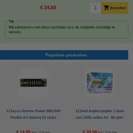
€ 24,50
Bestellen
Tip
Wij adviseren u om deze cartridge i.p.v. de originele cartridge te
nemen.
Populaire producten
123accu Xtreme Power MN1500
123inkt kopieerpapier 1 doos
Penlite AA batterij 24 stuks
van 2500 vellen A4 - 80 g/m²
€ 14,95
€ 33,50
Incl. 21% btw
Incl. 21% btw