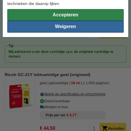
technieken die daarop lijken.
Direct leverbaar
Morgen in huis
Accepteren
Prijs per ml
€ 0,38
Weigeren
€ 24,50
Bestellen
Tip
Wij adviseren u om deze cartridge i.p.v. de originele cartridge te
nemen.
Ricoh GC-21Y inktcartridge geel (origineel)
geel
gelcartridge
58 ml
± 1.000 pagina's
Bekijk de specificaties en omschrijving
Direct leverbaar
Morgen in huis
Prijs per ml
€ 0,77
€ 44,50
Bestellen