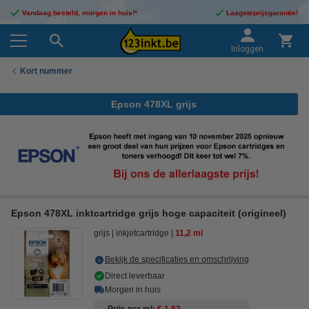
Vandaag besteld, morgen in huis!*
Laagsteprijsgarantie!
Inloggen
Kort nummer
Epson 478XL grijs
Epson 478XL inktcartridge grijs hoge capaciteit (origineel)
grijs
inkjetcartridge
11,2 ml
Bekijk de specificaties en omschrijving
Direct leverbaar
Morgen in huis