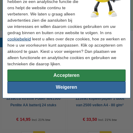
hebben ze een analytische functie die
Prijs per ml
€ 1,08
ons helpt de website continu te
verbeteren. We laten u graag alleen
€ 84,50
Bestellen
advertenties zien die aansluiten bij
uw interesses en willen daarom cookies gebruiken om uw
gedrag binnen en buiten onze website te volgen. In ons
cookiebeleid
leest u alles over deze cookies, hoe ze werken en
Populaire producten
hoe u uw voorkeuren kunt aanpassen. Klik op accepteren om
akkoord te gaan. Kiest u voor weigeren? Dan plaatsen we
alleen functionele en analytische cookies en gebruiken we
technieken die daarop lijken.
Accepteren
Weigeren
123accu Xtreme Power MN1500
123inkt kopieerpapier 1 doos
Penlite AA batterij 24 stuks
van 2500 vellen A4 - 80 g/m²
€ 14,95
€ 33,50
Incl. 21% btw
Incl. 21% btw