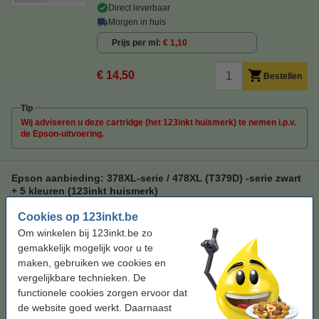
Direct leverbaar
Morgen in huis
Prijs per ml
€ 1,10
€ 14,50
Bestellen
Tip
Wij adviseren u deze cartridge (het 123inkt huismerk) te nemen i.p.v.
de Epson-uitvoering.
Epson aanbieding: 378XL-serie / 478XL (T379D) -serie zwart
+ 5 kleuren (123inkt huismerk)
zwart en kleur (5x)
78 ml
multipack
Cookies op 123inkt.be
C13T379D4010
Om winkelen bij 123inkt.be zo
gemakkelijk mogelijk voor u te
Bekijk de specificaties en omschrijving
maken, gebruiken we cookies en
Bespaar ruim
45%
op uw inkt! (zonder
kwaliteitsverlies)!
vergelijkbare technieken. De
functionele cookies zorgen ervoor dat
Direct leverbaar
de website goed werkt. Daarnaast
Morgen in huis