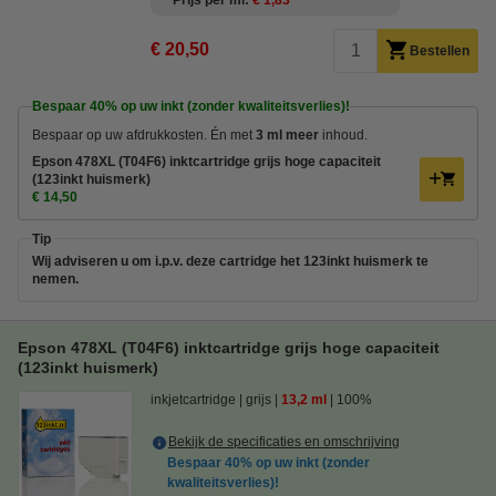
Prijs per ml
€ 1,83
€ 20,50
Bestellen
Bespaar
40%
op uw inkt (zonder kwaliteitsverlies)!
Bespaar op uw afdrukkosten. Én met
3 ml meer
inhoud.
Epson 478XL (T04F6) inktcartridge grijs hoge capaciteit
(123inkt huismerk)
€ 14,50
Tip
Wij adviseren u om i.p.v. deze cartridge het 123inkt huismerk te
nemen.
Epson 478XL (T04F6) inktcartridge grijs hoge capaciteit
(123inkt huismerk)
inkjetcartridge
grijs
13,2 ml
100%
Bekijk de specificaties en omschrijving
Bespaar
40%
op uw inkt (zonder
kwaliteitsverlies)!