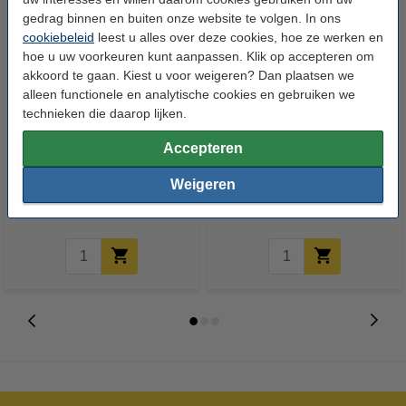
gedrag binnen en buiten onze website te volgen. In ons
cookiebeleid
leest u alles over deze cookies, hoe ze werken en
hoe u uw voorkeuren kunt aanpassen. Klik op accepteren om
akkoord te gaan. Kiest u voor weigeren? Dan plaatsen we
alleen functionele en analytische cookies en gebruiken we
technieken die daarop lijken.
123accu Xtreme Power MN1500
123inkt kopieerpapier 1 doos
Accepteren
Penlite AA batterij 24 stuks
van 2500 vellen A4 - 80 g/m²
Weigeren
€ 14,95
€ 33,50
Incl. 21% btw
Incl. 21% btw