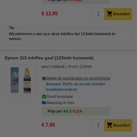
Prijs per ml
€ 0,185
€ 12,95
Bestellen
Tip
Wij adviseren u om i.p.v. deze inktfles het 123inkt huismerk te
nemen.
Epson 113 inktfles geel (123inkt huismerk)
geel
inkttank
70 ml
123inkt
Bekijk de specificaties en omschrijving
Bespaar
38,6%
op uw inkt (zonder
kwaliteitsverlies)!
Direct leverbaar
Maandag in huis
Prijs per ml
€ 0,114
€ 7,95
Bestellen