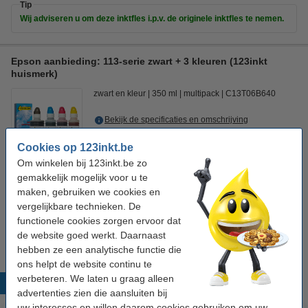
Tip
Wij adviseren u om deze inktfles i.p.v. de originele inktfles te nemen.
Epson aanbieding: 113-serie zwart + 3 kleuren (123inkt
huismerk)
zwart en kleur
350 ml
multipack
C13T06B640
Bekijk de specificaties en omschrijving
Bespaar ruim
40%
op uw inkt! (zonder
kwaliteitsverlies)!
Cookies op 123inkt.be
Direct leverbaar
Om winkelen bij 123inkt.be zo
Maandag in huis
gemakkelijk mogelijk voor u te
maken, gebruiken we cookies en
Prijs per ml
€ 0,093
vergelijkbare technieken. De
functionele cookies zorgen ervoor dat
€ 32,50
Bestellen
de website goed werkt. Daarnaast
hebben ze een analytische functie die
ons helpt de website continu te
verbeteren. We laten u graag alleen
Populaire producten
advertenties zien die aansluiten bij
uw interesses en willen daarom cookies gebruiken om uw