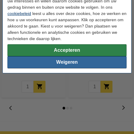
uw interesses en willen daarom cookies gebruiken om uw
gedrag binnen en buiten onze website te volgen. In ons
cookiebeleid
leest u alles over deze cookies, hoe ze werken en
hoe u uw voorkeuren kunt aanpassen. Klik op accepteren om
akkoord te gaan. Kiest u voor weigeren? Dan plaatsen we
alleen functionele en analytische cookies en gebruiken we
technieken die daarop lijken.
123accu Xtreme Power MN1500
123inkt kopieerpapier 1 pak van
Accepteren
Penlite AA batterij 24 stuks
500 vellen A4 - 80 g/m²
Weigeren
€ 14,95
€ 7,25
Incl. 21% btw
Incl. 21% btw