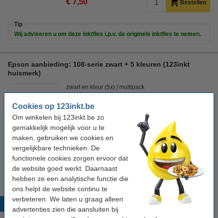
€ 7,50
Bestellen
Tip
Wij adviseren u om deze inktfles i.p.v. de originele inktfles te nemen.
Epson aanbieding: 108-serie zwart + 5 kleuren (123inkt
huismerk)
zwart en kleur (5x)
multipack
Cookies op 123inkt.be
Bekijk de specificaties en omschrijving
Om winkelen bij 123inkt.be zo
Direct leverbaar
gemakkelijk mogelijk voor u te
Morgen in huis
maken, gebruiken we cookies en
Prijs per ml
€ 0,101
vergelijkbare technieken. De
functionele cookies zorgen ervoor dat
€ 42,50
Bestellen
de website goed werkt. Daarnaast
hebben ze een analytische functie die
ons helpt de website continu te
verbeteren. We laten u graag alleen
Populaire producten
advertenties zien die aansluiten bij