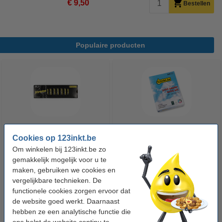
€ 9,50
Bestellen
Populaire producten
Cookies op 123inkt.be
123accu Xtreme Power MN1500
123inkt kopieerpapier 1 pak van
Om winkelen bij 123inkt.be zo
Penlite AA batterij 24 stuks
500 vellen A4 - 80 g/m²
gemakkelijk mogelijk voor u te
maken, gebruiken we cookies en
€ 14,95
€ 7,25
Incl. 21% btw
Incl. 21% btw
vergelijkbare technieken. De
functionele cookies zorgen ervoor dat
de website goed werkt. Daarnaast
hebben ze een analytische functie die
ons helpt de website continu te