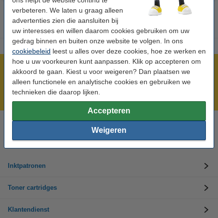
verbeteren. We laten u graag alleen
advertenties zien die aansluiten bij
uw interesses en willen daarom cookies gebruiken om uw
gedrag binnen en buiten onze website te volgen. In ons
cookiebeleid
leest u alles over deze cookies, hoe ze werken en
hoe u uw voorkeuren kunt aanpassen. Klik op accepteren om
Meer dan 5 miljoen klanten!
akkoord te gaan. Kiest u voor weigeren? Dan plaatsen we
alleen functionele en analytische cookies en gebruiken we
Voor 22.00 uur besteld, morgen in huis!
technieken die daarop lijken.
Laagsteprijsgarantie!
Accepteren
Weigeren
Hulp nodig? Bel ons op +32 (0)9 39 64 123
Op werkdagen van 8.30 tot 17 uur
Inktpatronen
Toner cartridges
Klantendienst