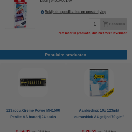
kleur
9401A001AA
Bekijk de specificaties en omschrijving
Bestellen
Niet meer in productie, dus niet meer leverbaar.
Populaire producten
123accu Xtreme Power MN1500
Aanbieding: 10x 123inkt
Penlite AA batterij 24 stuks
cursusblok A4 gelijnd 70 g/m²
100 vellen
€ 14,95
€ 26,55
Incl. 21% btw
Incl. 21% btw