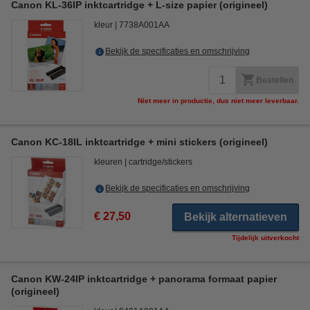
Canon KL-36IP inktcartridge + L-size papier (origineel)
kleur
7738A001AA
Bekijk de specificaties en omschrijving
Bestellen
Niet meer in productie, dus niet meer leverbaar.
Canon KC-18IL inktcartridge + mini stickers (origineel)
kleuren
cartridge/stickers
Bekijk de specificaties en omschrijving
€ 27,50
Bekijk alternatieven
Tijdelijk uitverkocht
Canon KW-24IP inktcartridge + panorama formaat papier
(origineel)