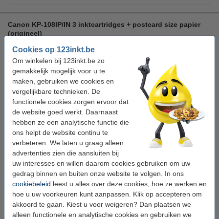
Canon KP-108IP/IN 3 inktcartridges + postcard size papier
(origineel)
kleur
3115B001AA
Cookies op 123inkt.be
Om winkelen bij 123inkt.be zo
Bekijk de specificaties en omschrijving
gemakkelijk mogelijk voor u te
Direct leverbaar
maken, gebruiken we cookies en
Maandag in huis
vergelijkbare technieken. De
Prijs per stuk
€ 8,83
functionele cookies zorgen ervoor dat
de website goed werkt. Daarnaast
hebben ze een analytische functie die
€ 26,50
Bestellen
ons helpt de website continu te
verbeteren. We laten u graag alleen
Bespaar
26,4%
op uw inkt (zonder kwaliteitsverlies)!
advertenties zien die aansluiten bij
Bespaar op uw afdrukkosten.
uw interesses en willen daarom cookies gebruiken om uw
Canon KP-108IP/IN 3 inktcartridges + postcard size papier
gedrag binnen en buiten onze website te volgen. In ons
(123inkt huismerk)
cookiebeleid
leest u alles over deze cookies, hoe ze werken en
€ 19,50
hoe u uw voorkeuren kunt aanpassen. Klik op accepteren om
akkoord te gaan. Kiest u voor weigeren? Dan plaatsen we
Tip
alleen functionele en analytische cookies en gebruiken we
Wij adviseren u om i.p.v. deze cartridge het 123inkt huismerk te