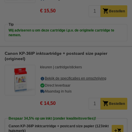
€ 15,50
Bestellen
Tip
Wij adviseren u om deze cartridge i.p.v. de originele cartridge te
nemen.
Canon KP-36IP inktcartridge + postcard size papier
(origineel)
kleuren
cartridge/stickers
Bekijk de specificaties en omschrijving
Direct leverbaar
Maandag in huis
€ 14,50
Bestellen
Bespaar
34,5%
op uw inkt (zonder kwaliteitsverlies)!
Canon KP-36IP inktcartridge + postcard size papier (123inkt
huismerk)