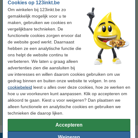
Cookies op 123inkt.be
Om winkelen bij 123inkt.be zo
Kleur:
geel
gemakkelijk mogelijk voor u te
maken, gebruiken we cookies en
geel
vergelijkbare technieken. De
functionele cookies zorgen ervoor dat
Bekijk de specificaties en omschrijving
de website goed werkt. Daarnaast
Bespaar
67,2%
op uw inkt (zonder kwaliteitsverlies)!
hebben ze een analytische functie die
Direct leverbaar
Maandag in huis
ons helpt de website continu te
verbeteren. We laten u graag alleen
Prijs per ml
€ 0,88
advertenties zien die aansluiten bij
uw interesses en willen daarom cookies gebruiken om uw
€ 12,50
Bestellen
gedrag binnen en buiten onze website te volgen. In ons
cookiebeleid
leest u alles over deze cookies, hoe ze werken en
Tip: complete set bestellen
hoe u uw voorkeuren kunt aanpassen. Klik op accepteren om
akkoord te gaan. Kiest u voor weigeren? Dan plaatsen we
123inkt huismerk vervangt HP 934XL / HP
alleen functionele en analytische cookies en gebruiken we
935XL multipack zwart/cyaan/magenta/geel
€ 59,50
technieken die daarop lijken.
Accepteren
Weigeren
Populaire producten