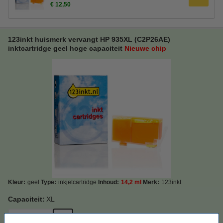
€ 12,50
123inkt huismerk vervangt HP 935XL (C2P26AE)
inktcartridge geel hoge capaciteit
Nieuwe chip
Kleur:
geel
Type:
inkjetcartridge
Inhoud:
14,2 ml
Merk:
123inkt
Capaciteit:
XL
Standaard
XL