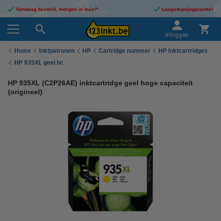
Vandaag besteld, morgen in huis!*
Laagsteprijsgarantie!
Inloggen
Home
Inktpatronen
HP
Cartridge nummer
HP Inktcartridges
HP 935XL geel hc
HP 935XL (C2P26AE) inktcartridge geel hoge capaciteit
(origineel)