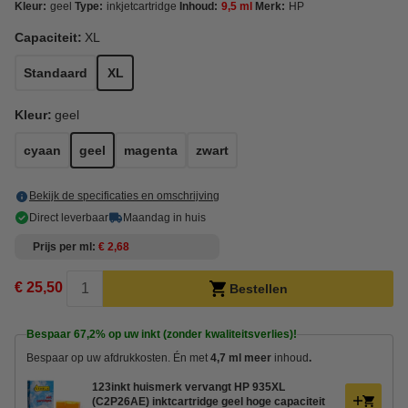
Kleur:
geel
Type:
inkjetcartridge
Inhoud:
9,5 ml
Merk:
HP
Capaciteit:
XL
Standaard
XL
Kleur:
geel
cyaan
geel
magenta
zwart
Bekijk de specificaties en omschrijving
Direct leverbaar
Maandag in huis
Prijs per ml
€ 2,68
€ 25,50
Bestellen
Bespaar
67,2%
op uw inkt (zonder kwaliteitsverlies)!
Bespaar op uw afdrukkosten. Én met
4,7 ml meer
inhoud
.
123inkt huismerk vervangt HP 935XL
(C2P26AE) inktcartridge geel hoge capaciteit