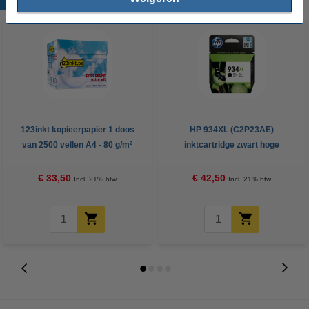
123inkt kopieerpapier 1 doos
HP 934XL (C2P23AE)
van 2500 vellen A4 - 80 g/m²
inktcartridge zwart hoge
capaciteit (origineel)
€ 33,50
€ 42,50
Incl. 21% btw
Incl. 21% btw