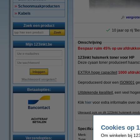
Schoonmaakproducten
Kabels
vergrote
Zoek een product
10 jaar op rij 'B
Zoek
Omschrijving
Mijn 123inkt.be
Bespaar ruim
45%
op uw afdrukko
123inkt huismerk toner voor HP
Deze cyaan toner produceert haarsch
EXTRA hoge capaciteit
1000 afdruk
Wachtwoord vergeten?
Geproduceerd door een
ISO9001
gec
Betaalopties:
Uitstekende kwaliteit
, een veel hogere
Klik
hier
voor extra informatie over de
Uiteraard ook op dit 123inkt huismerk prod
Cookies op 1
Specificaties
Om winkelen bij 123
Merk:
123in
Verzendopties:
Type:
toner