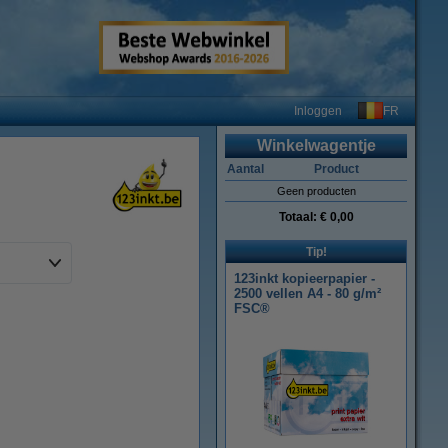
FR
Inloggen
Winkelwagentje
Aantal
Product
Geen producten
Totaal:
€ 0,00
Tip!
123inkt kopieerpapier -
2500 vellen A4 - 80 g/m²
FSC®