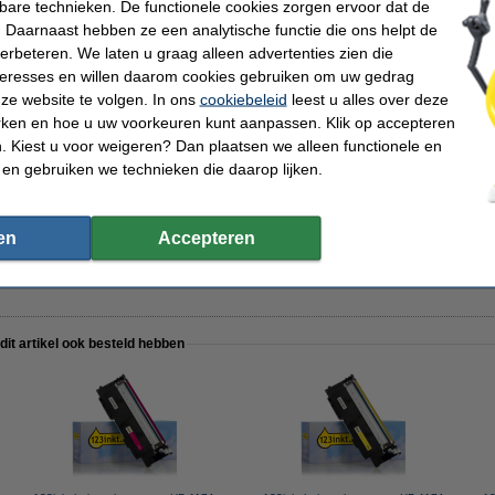
kbare technieken. De functionele cookies zorgen ervoor dat de
Nummer:
 Daarnaast hebben ze een analytische functie die ons helpt de
00 pagina's
verbeteren. We laten u graag alleen advertenties zien die
nteresses en willen daarom cookies gebruiken om uw gedrag
ze website te volgen. In ons
cookiebeleid
leest u alles over deze
rken en hoe u uw voorkeuren kunt aanpassen. Klik op accepteren
ier 1 doos van 2500 vellen A4 - 80 g/m²
 Kiest u voor weigeren? Dan plaatsen we alleen functionele en
 en gebruiken we technieken die daarop lijken.
en
Accepteren
inkt huismerk) te nemen i.p.v. de HP-uitvoering.
 dit artikel ook besteld hebben