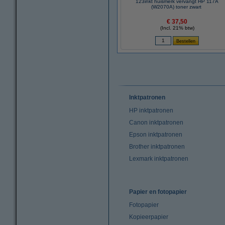
123inkt huismerk vervangt HP 117A
(W2070A) toner zwart
€ 37,50
(Incl. 21% btw)
Inktpatronen
HP inktpatronen
Canon inktpatronen
Epson inktpatronen
Brother inktpatronen
Lexmark inktpatronen
Papier en fotopapier
Fotopapier
Kopieerpapier