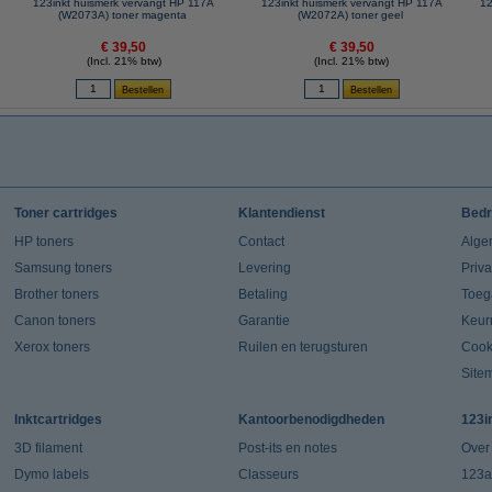
123inkt huismerk vervangt HP 117A
123inkt huismerk vervangt HP 117A
12
(W2073A) toner magenta
(W2072A) toner geel
€ 39,50
€ 39,50
(Incl. 21% btw)
(Incl. 21% btw)
Toner cartridges
Klantendienst
Bedr
HP toners
Contact
Alge
Samsung toners
Levering
Priv
Brother toners
Betaling
Toeg
Canon toners
Garantie
Keur
Xerox toners
Ruilen en terugsturen
Cook
Site
Inktcartridges
Kantoorbenodigdheden
123i
3D filament
Post-its en notes
Over
Dymo labels
Classeurs
123a