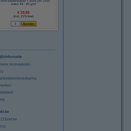
3inkt kopieerpapier 1 doos van 2500
vellen A4 - 80 g/m²
€ 33,50
(Incl. 21% btw)
ijfsinformatie
mene Voorwaarden
acy
ankelijkheidsverklaring
merken
iebeleid
map
nkt.be
 123inkt.be
ccu