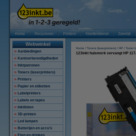
Home
Recycleren
Printers
Klantendienst
Zakelijk
Webwinkel
Home
Toners (laserprinters)
HP
Toner 
Aanbiedingen
123inkt huismerk vervangt HP 11
Kantoorbenodigdheden
Inktpatronen
Toners (laserprinters)
Printers
Papier en etiketten
Labelprinters
Labels en tapes
Inktlinten
3D-printen
Led lampen
Batterijen en accu's
Eten en drinken