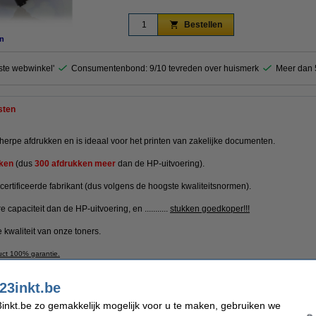
Bestellen
n
este webwinkel'
Consumentenbond: 9/10 tevreden over huismerk
Meer dan 5
sten
erpe afdrukken en is ideaal voor het printen van zakelijke documenten.
ken
(dus
300 afdrukken meer
dan de HP-uitvoering).
ertificeerde fabrikant (dus volgens de hoogste kwaliteitsnormen).
 capaciteit dan de HP-uitvoering, en ...........
stukken goedkoper!!!
 kwaliteit van onze toners.
uct 100% garantie.
23inkt.be
inkt.be zo gemakkelijk mogelijk voor u te maken, gebruiken we
kt
EAN-code:
Ons artikelnr: