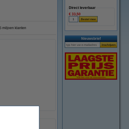
Direct leverbaar
€ 33,50
 miljoen klanten
Nieuwsbrief
8718237069937
055459