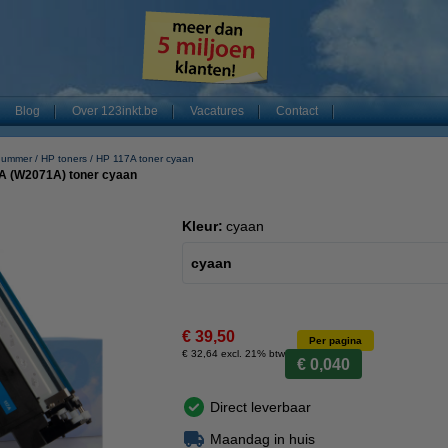
Blog
Over 123inkt.be
Vacatures
Contact
nummer
HP toners
HP 117A toner cyaan
7A (W2071A) toner cyaan
Kleur:
cyaan
cyaan
€ 39,50
Per pagina
€ 32,64 excl. 21% btw
€ 0,040
Direct leverbaar
Maandag in huis