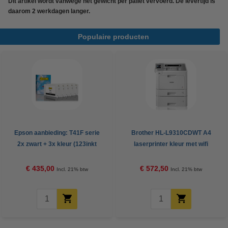
Dit artikel wordt vanwege het gewicht per pallet vervoerd. De levertijd is
daarom 2 werkdagen langer.
Populaire producten
Epson aanbieding: T41F serie
Brother HL-L9310CDWT A4
2x zwart + 3x kleur (123inkt
laserprinter kleur met wifi
huismerk)
€ 435,00
€ 572,50
Incl. 21% btw
Incl. 21% btw