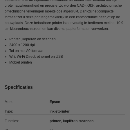
grote nauwkeurigheid en precisie. Zo worden CAD-, GIS-, architectonische
of technische tekeningen moeiteloos afgedrukt. Dankzij het compacte
formaat zet u deze printer gemakkelijk in een kantoorruimte neer, of op de
bouwplaats. Deze betaalbare printer is eenvoudig te bedienen met het 10,9
cm kleurentouchscreen en kan diverse papierformaten verwerken.
Printen, kopiëren en scannen
2400 x 1200 dpi
Tot en met A0 formaat
Wifi, Wi-Fi Direct, ethernet en USB
Mobiel printen
Specificaties
Merk:
Epson
Type:
inkjetprinter
Functies:
printen, kopiëren, scannen