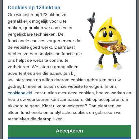
Ethernet:
nee
Cookies op 123inkt.be
WiFi Direct:
nee
Om winkelen bij 123inkt.be zo
gemakkelijk mogelijk voor u te
Printeraansluiting:
USB
maken, gebruiken we cookies en
OCR:
nee
vergelijkbare technieken. De
functionele cookies zorgen ervoor dat
ADF:
nee
de website goed werkt. Daarnaast
Duplex:
nee
hebben ze een analytische functie die
ons helpt de website continu te
Mobiel printen:
ja (AirPrint)
verbeteren. We laten u graag alleen
Extra info:
uw oude apparaat
advertenties zien die aansluiten bij
uw interesses en willen daarom cookies gebruiken om uw
Gebruikslocatie:
groot kantoor
gedrag binnen en buiten onze website te volgen. In ons
cookiebeleid
leest u alles over deze cookies, hoe ze werken en
hoe u uw voorkeuren kunt aanpassen. Klik op accepteren om
Tip: inkt meebestellen
akkoord te gaan. Kiest u voor weigeren? Dan plaatsen we
Epson aanbieding: T41F-serie zwart + 3 kleuren
alleen functionele en analytische cookies en gebruiken we
(123inkt huismerk)
technieken die daarop lijken.
€ 347,50
Accepteren
Printerkabels