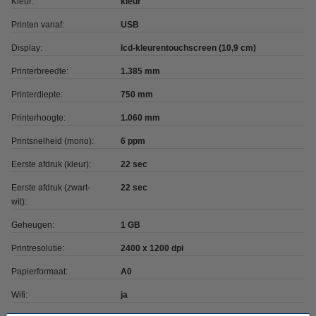
Kleur:
kleur
Printen vanaf:
USB
Display:
lcd-kleurentouchscreen (10,9 cm)
Printerbreedte:
1.385 mm
Printerdiepte:
750 mm
Printerhoogte:
1.060 mm
Printsnelheid (mono):
6 ppm
Eerste afdruk (kleur):
22 sec
Eerste afdruk (zwart-
22 sec
wit):
Geheugen:
1 GB
Printresolutie:
2400 x 1200 dpi
Papierformaat:
A0
Wifi:
ja