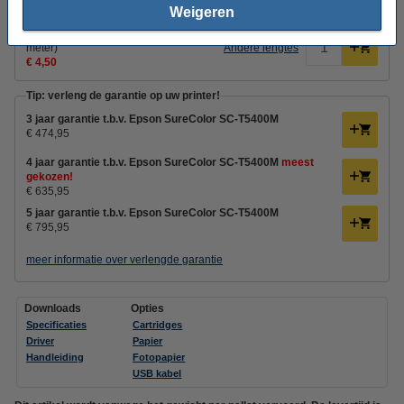
Weigeren
Epson levert GEEN USB-kabel mee.
123inkt USB-printerkabel zwart (2
meter)
Andere lengtes
€ 4,50
Tip: verleng de garantie op uw printer!
3 jaar garantie t.b.v. Epson SureColor SC-T5400M
€ 474,95
4 jaar garantie t.b.v. Epson SureColor SC-T5400M
meest
gekozen!
€ 635,95
5 jaar garantie t.b.v. Epson SureColor SC-T5400M
€ 795,95
meer informatie over verlengde garantie
Downloads
Opties
Specificaties
Cartridges
Driver
Papier
Handleiding
Fotopapier
USB kabel