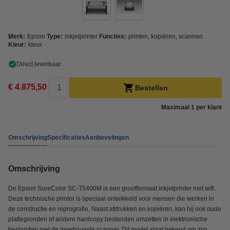
Merk:
Epson
Type:
inkjetprinter
Functies:
printen, kopiëren, scannen
Kleur:
kleur
Direct leverbaar
€ 4.875,50
Bestellen
Maximaal 1 per klant
Omschrijving
Specificaties
Aanbevelingen
Omschrijving
De Epson SureColor SC-T5400M is een grootformaat inkjetprinter met wifi.
Deze technische printer is speciaal ontwikkeld voor mensen die werken in
de constructie en reprografie. Naast afdrukken en kopiëren, kan hij ook oude
plattegronden of andere hardcopy bestanden omzetten in elektronische
bestanden met de ingebouwde scanner. Dit model staat bekend om zijn