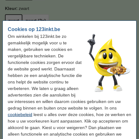
Kleur:
zwart
zwart
zwart (2x)
Cookies op 123inkt.be
Om winkelen bij 123inkt.be zo
Bekijk de specificaties en omschrijving
Bespaar bijna
40%
op uw afdrukkosten
gemakkelijk mogelijk voor u te
maken, gebruiken we cookies en
Direct leverbaar
Morgen in huis
vergelijkbare technieken. De
Per pagina
€ 0,022
functionele cookies zorgen ervoor dat
de website goed werkt. Daarnaast
€ 32,50
Bestellen
hebben ze een analytische functie die
ons helpt de website continu te
verbeteren. We laten u graag alleen
Profiteer van het gemak!
advertenties zien die aansluiten bij
123inkt huismerk vervangt Brother TN-2510
uw interesses en willen daarom cookies gebruiken om uw
toner zwart dubbelpak
gedrag binnen en buiten onze website te volgen. In ons
€ 65,00
cookiebeleid
leest u alles over deze cookies, hoe ze werken en
hoe u uw voorkeuren kunt aanpassen. Klik op accepteren om
Tip: papier meebestellen
akkoord te gaan. Kiest u voor weigeren? Dan plaatsen we
alleen functionele en analytische cookies en gebruiken we
123inkt kopieerpapier 1 doos van 2500 vellen
A4 - 80 g/m²