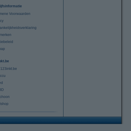
ijfsinformatie
mene Voorwaarden
acy
ankelijkheidsverklaring
merken
iebeleid
map
nkt.be
 123inkt.be
ccu
ed
3D
choon
lshop