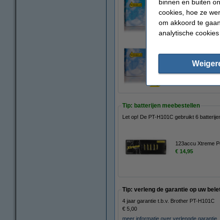
binnen en buiten on
Aanbieding: 123in
cookies, hoe ze we
€ 32,50
om akkoord te gaan.
analytische cookies
Aanbieding: 123in
Weiger
€ 38,50
Tip: batterijen meebestellen
Let op! De PT-H101C gebruikt 6 batterije
123accu Xtreme Po
€ 14,95
Tip: verleng de garantie op uw bel
4 jaar garantie t.b.v. Brother PT-H101C
€ 5,00
meer informatie over verlengde garantie