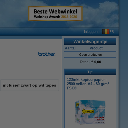
FR
Inloggen
Winkelwagentje
Aantal
Product
Geen producten
Totaal:
€ 0,00
Tip!
123inkt kopieerpapier -
2500 vellen A4 - 80 g/m²
inclusief zwart op wit tapes
FSC®