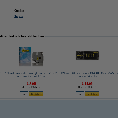
Opties
Tapes
 dit artikel ook besteld hebben
21
123inkt huismerk vervangt Brother TZe-231
123accu Xtreme Power MN2400 Micro AAA
tape zwart op wit 12 mm
batterij 24 stuks
€ 8,95
€ 14,95
(Incl. 21% btw)
(Incl. 21% btw)