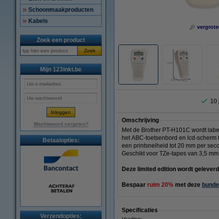
Schoonmaakproducten
Kabels
vergrote
Zoek een product
Zoek
Mijn 123inkt.be
10 
Omschrijving
Wachtwoord vergeten?
Met de Brother PT-H101C wordt labels
het ABC-toetsenbord en lcd-scherm t
Betaalopties:
een printsnelheid tot 20 mm per sec
Geschikt voor TZe-tapes van 3,5 mm 
Deze limited edition wordt geleverd
Bespaar
ruim 20%
met deze
bundel
Specificaties
Verzendopties: