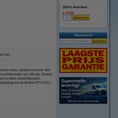
Direct leverbaar
€ 33,50
vergroten
Nieuwsbrief
.be aan
 voor thuis, kantoor of school. Met
printresolutie van 180 dpi. Dankzij
ant-en-klare labelontwerpen.
itstraling met de Brother PT-H101C.