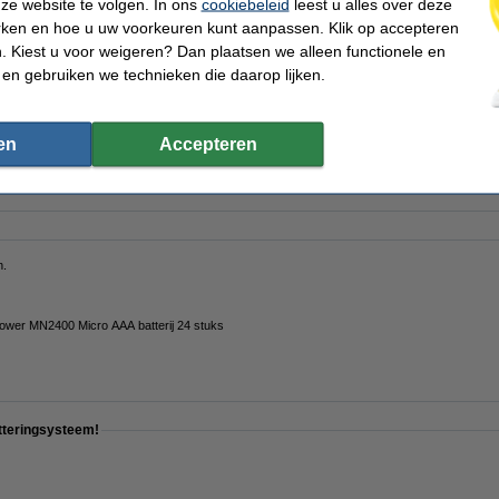
ze website te volgen. In ons
cookiebeleid
leest u alles over deze
kt huismerk vervangt 5x Brother TZe-121 tape zwart op transparant 9 mm
rken en hoe u uw voorkeuren kunt aanpassen. Klik op accepteren
 Kiest u voor weigeren? Dan plaatsen we alleen functionele en
 en gebruiken we technieken die daarop lijken.
kt huismerk vervangt 5x Brother TZe-221 tape zwart op wit 9 mm
en
Accepteren
n.
wer MN2400 Micro AAA batterij 24 stuks
etteringsysteem!