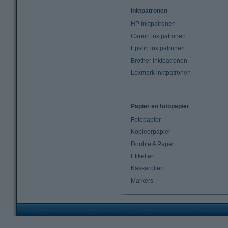
Inktpatronen
HP inktpatronen
Canon inktpatronen
Epson inktpatronen
Brother inktpatronen
Lexmark inktpatronen
Papier en fotopapier
Fotopapier
Kopieerpapier
Double A Paper
Etiketten
Kassarollen
Markers