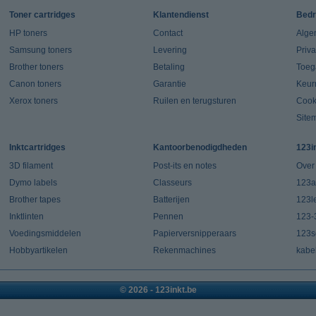
Toner cartridges
Klantendienst
Bedr
HP toners
Contact
Alge
Samsung toners
Levering
Priv
Brother toners
Betaling
Toeg
Canon toners
Garantie
Keur
Xerox toners
Ruilen en terugsturen
Cook
Site
Inktcartridges
Kantoorbenodigdheden
123i
3D filament
Post-its en notes
Over
Dymo labels
Classeurs
123a
Brother tapes
Batterijen
123l
Inktlinten
Pennen
123-
Voedingsmiddelen
Papierversnipperaars
123s
Hobbyartikelen
Rekenmachines
kabe
© 2026 - 123inkt.be