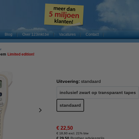
Blog
Over 123inkt.be
Vacatures
Contact
r
teem
Limited edition!
Uitvoering:
standaard
inclusief zwart op transparant tapes
standaard
€ 22,50
€ 18,60 excl. 21% btw
€ 29,50
Brother adviesprijs