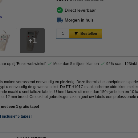
Direct leverbaar
n
vergroten
Morgen in huis
Bestellen
1
jaar op rij 'Beste webwinkel'
Meer dan 5 miljoen klanten
92% raadt 123inkt
 maken verrassend eenvoudig en plezierig. Deze thermische labelprinter is perfect
ypt u eenvoudig de gewenste tekst. De PT-H101C maakt scherpe afdrukken met een 
onde maakt u snel talloze labels. U heeft keuze uit meer dan 150 symbolen en 10 k
tot 12 mm breed. Ontdek het gebruiksgemak en geef uw labels een professionele u
 met een 1 gratis tape!
 inclusief 5 tapes!