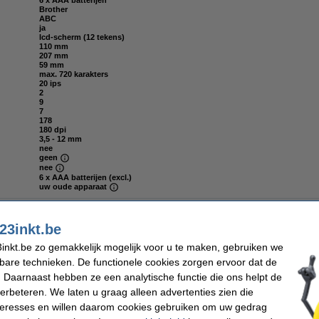
6 x AAA batterijen
Brother
ABC
ja
lcd-scherm (12 tekens)
110 mm
207 mm
59 mm
max. 720 karakters
20 ips
2
9
7
178
180 dpi
3,5 - 12 mm
nee
geen
nee
6 x AAA batterijen (excl.)
uw oude apparaat
23inkt.be
inkt.be zo gemakkelijk mogelijk voor u te maken, gebruiken we
3inkt huismerk vervangt Brother TZe-231 tape zwart op wit 12 mm
kbare technieken. De functionele cookies zorgen ervoor dat de
 Daarnaast hebben ze een analytische functie die ons helpt de
verbeteren. We laten u graag alleen advertenties zien die
nteresses en willen daarom cookies gebruiken om uw gedrag