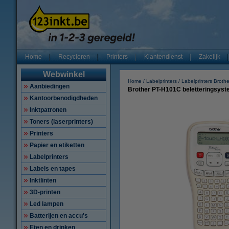
Home
Recycleren
Printers
Klantendienst
Zakelijk
Webwinkel
Home
Labelprinters
Labelprinters Brothe
Aanbiedingen
Brother PT-H101C beletteringsys
Kantoorbenodigdheden
Inktpatronen
Toners (laserprinters)
Printers
Papier en etiketten
Labelprinters
Labels en tapes
Inktlinten
3D-printen
Led lampen
Batterijen en accu's
Eten en drinken