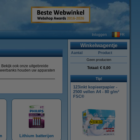
FR
Inloggen
Winkelwagentje
Aantal
Product
Geen producten
 Bekijk ook onze uitgebreide
Totaal:
€ 0,00
 powerbanks houden uw apparaten
Tip!
123inkt kopieerpapier -
2500 vellen A4 - 80 g/m²
FSC®
en
Lithium batterijen