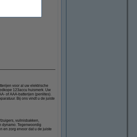
terijen voor al uw elektrische
 goedkope 123accu huismerk. Uw
- of AAA-batterijen (penlites).
aratuur. Bij ons vindt u de juiste
fzuigers, vuilnisbakken,
 een dynamo. Tegenwoordig
 en zorg ervoor dat u de juiste