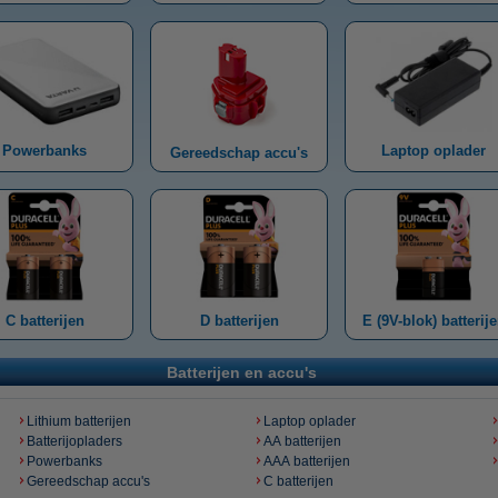
Powerbanks
Laptop oplader
Gereedschap accu's
C batterijen
D batterijen
E (9V-blok) batterij
Batterijen en accu's
Lithium batterijen
Laptop oplader
Batterijopladers
AA batterijen
Powerbanks
AAA batterijen
Gereedschap accu's
C batterijen