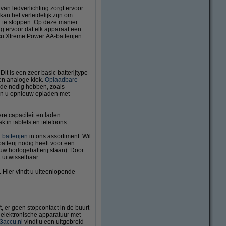
van ledverlichting zorgt ervoor
kan het verleidelijk zijn om
rug te stoppen. Op deze manier
rg ervoor dat elk apparaat een
ccu Xtreme Power AA-batterijen.
 Dit is een zeer basic batterijtype
en analoge klok.
Oplaadbare
iode nodig hebben, zoals
kan u opnieuw opladen met
e capaciteit en laden
ak in tablets en telefoons.
 batterijen
in ons assortiment. Wil
atterij nodig heeft voor een
w horlogebatterij staan). Door
 uitwisselbaar.
. Hier vindt u uiteenlopende
t, er geen stopcontact in de buurt
w elektronische apparatuur met
3accu.nl
vindt u een uitgebreid