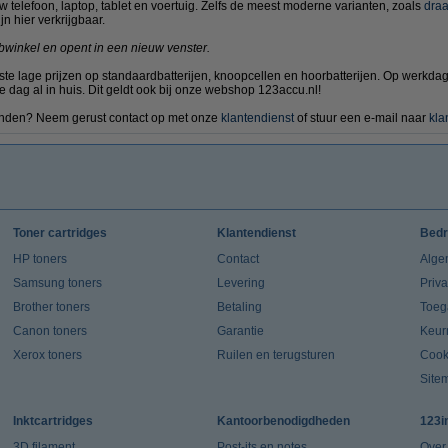
telefoon, laptop, tablet en voertuig. Zelfs de meest moderne varianten, zoals
draa
jn hier verkrijgbaar.
bwinkel en opent in een nieuw venster.
aste lage prijzen op standaardbatterijen, knoopcellen en hoorbatterijen. Op werkd
e dag al in huis. Dit geldt ook bij onze webshop 123accu.nl!
 vinden? Neem gerust contact op met onze
klantendienst
of stuur een e-mail naar
kla
Toner cartridges
Klantendienst
Bedr
HP toners
Contact
Alge
Samsung toners
Levering
Priv
Brother toners
Betaling
Toeg
Canon toners
Garantie
Keur
Xerox toners
Ruilen en terugsturen
Cook
Site
Inktcartridges
Kantoorbenodigdheden
123i
3D filament
Post-its en notes
Over