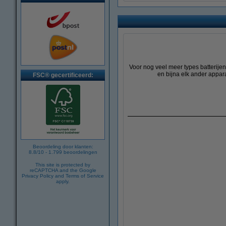
Voor nog veel meer types batterije
en bijna elk ander appara
FSC® gecertificeerd:
Beoordeling door klanten:
8.8
/
10
-
1.799
beoordelingen
This site is protected by
reCAPTCHA and the Google
Privacy Policy
and
Terms of Service
apply.