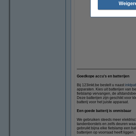
Weiger
Goedkope accu's en batterijen
Bij 123inkt.be bestelt u naast
inktpa
apparaten. Kies uit batterijen van
fietslamp vervangen, de afstandsbed
Deze batterijen zijn geschikt voor k
batterij voor het juiste apparaat.
Een goede batterij is onmisbaar
We gebruiken steeds meer elektrisch
tandenborstels en zelfs deuren waa
gebruikt bijna elke fietslamp een b
batterijen op voorraad heeft liggen.