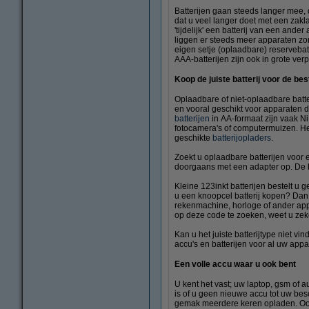
Batterijen gaan steeds langer mee, 
dat u veel langer doet met een zakla
'tijdelijk' een batterij van een ande
liggen er steeds meer apparaten zon
eigen setje (oplaadbare) reservebat
AAA-batterijen zijn ook in grote ver
Koop de juiste batterij voor de bes
Oplaadbare of niet-oplaadbare batte
en vooral geschikt voor apparaten 
batterijen
in AA-formaat zijn vaak Ni
fotocamera's of computermuizen. He
geschikte
batterijopladers
.
Zoekt u oplaadbare batterijen voor 
doorgaans met een adapter op. De batt
Kleine 123inkt batterijen bestelt u 
u een knoopcel batterij kopen? Dan 
rekenmachine, horloge of ander appa
op deze code te zoeken, weet u zeker 
Kan u het juiste batterijtype niet
accu's en batterijen voor al uw app
Een volle accu waar u ook bent
U kent het vast; uw laptop, gsm of au
is of u geen nieuwe accu tot uw besc
gemak meerdere keren opladen. Ook