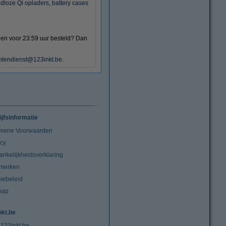
dloze Qi opladers
,
battery cases
agen voor 23:59 uur besteld? Dan
ntendienst@123inkt.be
.
ijfsinformatie
mene Voorwaarden
acy
ankelijkheidsverklaring
merken
iebeleid
map
nkt.be
 123inkt.be