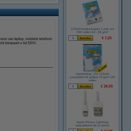
123inkt kopieerpapier 1 pak van
500 vellen A4 - 80 g/m²
€ 7,25
voor uw laptop, mobiele telefoon
erk bespaart u tot 50%!
Aanbieding: 10x 123inkt
cursusblok A4 gelijnd 70 g/m² 100
vellen
€ 26,55
Apple iPhone Lightning
oplaadkabel wit (2 meter)