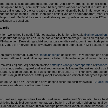
doordat elektrische apparaten steeds zuiniger zijn. Een voorbeeld: de ontwikkeling 
mp op één batterij. Komt u plots een batterij tekort voor een apparaat in huis? Dan 
r apparaat te lenen. Grote kans dat u er niet aan denkt om die batterij later weer te
der batterijen in huis. Een tip: leen geen batterij van een ander apparaat, maar zo
terijen heeft. De 24 stuks van Duracell Plus zijn een goede optie, net als de 123a
pakkingen te bestellen.
te prijs
rijen, welke heeft u nodig? Niet-oplaadbare batterijen zijn vaak
alkaline batterijen
.
die gedurende lange tijd een kleine hoeveelheid stroom vragen. Denk hierbij aan e
MH-batterijen. Deze zijn geschikt voor apparaten die veel stroom in een korte per
t is zonde om hiervoor telkens wegwerpbatterijen te gebruiken. NiMH-batterijen 
een groter apparaat? Dan zijn
lithium batterijen
de uitkomst. Deze hebben een hoger
erij zelf hoeft u niet uit het apparaat te halen. Lithium batterijen (Li-ion) zitten va
gemakkelijk bij ons. Wij hebben diverse
batterijen voor gehoorapparaten
of
knoopcel
zijn er nog verbazingwekkend veel soorten om uit te kiezen. Bedenk eerst of u de b
raat. Kijk op de oude batterij welk nummer erop staat (LR44 kan bijvoorbeeld op u
dat u de juiste knoopcel batterij koopt. Batterijen van verschillende types zijn niet
 vinden op 123inkt.be? Bezoek dan onze gespecialiseerde accu webwinkel
123accu.nl
araten; van telefoons tot boormachines.
to heeft een lege accu heeft en start niet meer. Frustrerend! Vooral als u haast heef
hikking heeft. Met een extern oplaadbare batterij is dit verleden tijd en kan u al u
 ideaal voor op reis! Waar u zo'n handige powerbank koopt? In onze webshop
12