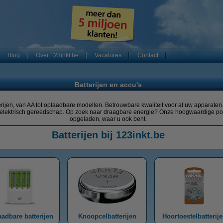
Blog
Over 123inkt.be
Vacatures
Contact
Batterijen en accu's
ijen, van AA tot oplaadbare modellen. Betrouwbare kwaliteit voor al uw apparaten.
 en elektrisch gereedschap. Op zoek naar draagbare energie? Onze hoogwaardige
opgeladen, waar u ook bent.
Batterijen bij 123inkt.be
adbare batterijen
Knoopcelbatterijen
Hoortoestelbatterij