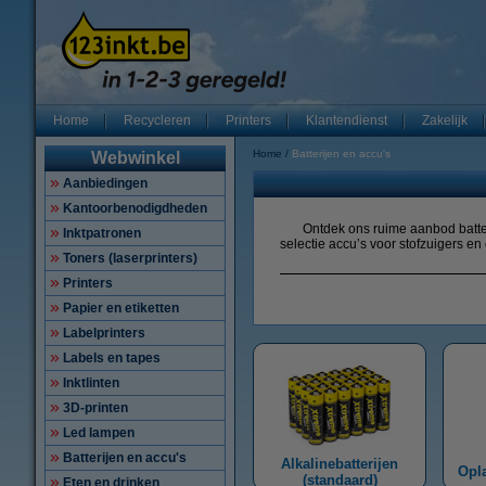
Home
Recycleren
Printers
Klantendienst
Zakelijk
Home
Batterijen en accu's
Webwinkel
Aanbiedingen
Kantoorbenodigdheden
Ontdek ons ruime aanbod batter
Inktpatronen
selectie accu’s voor stofzuigers
Toners (laserprinters)
Printers
Papier en etiketten
Labelprinters
Labels en tapes
Inktlinten
3D-printen
Led lampen
Batterijen en accu's
Alkalinebatterijen
Opla
(standaard)
Eten en drinken