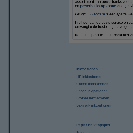
assortiment aan powerbanks voor uw 
en
powerbanks op zonne-energie
zi
Let op:
123accu.nl
is een aparte we
Profiteer van de beste service en v
ontvangt u de bestelling de volgend
Kan u het product dat u zoekt niet
Inktpatronen
HP inktpatronen
Canon inktpatronen
Epson inktpatronen
Brother inktpatronen
Lexmark inktpatronen
Papier en fotopapier
Fotopapier