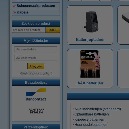
Schoonmaakproducten
Kabels
Zoek een product
Zoek
Batterijopladers
Mijn 123inkt.be
Wachtwoord vergeten?
Betaalopties:
AAA batterijen
Alkalinebatterijen (standaard)
Oplaadbare batterijen
Knoopcelbatterijen
Hoortoestelbatterijen
Verzendopties: