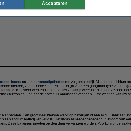
en
Accepteren
tronen
,
toners
en
kantoorbenodigdheden
net zo gemakkelijk Alkaline en Lithium bat
 bekende merken, zoals Duracell en Philips, of ga voor een gangbaar type van het
iening of klok weer werkend krijgen of uw zaklamp weer laten shinen? Koop dan AA
leine elektronica. Een goede batterij is onmisbaar voor een juiste werking van uw app
e apparaten. Een groot deel hiervan werkt op batterijen of een accu. Denk aan sto
rin een accu of batterij verwerkt is. Fietslampjes kregen vroeger hun stroom van
atterij. Deze batterijen moeten op den duur vervangen worden. Voorkom ongemakken