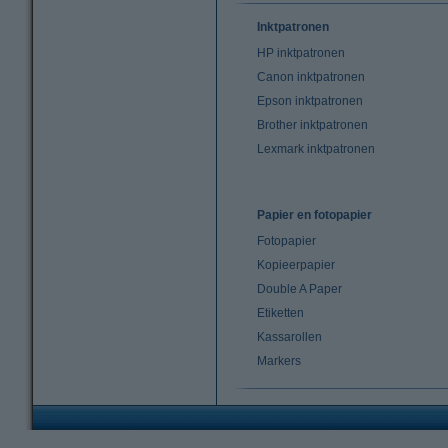
Inktpatronen
HP inktpatronen
Canon inktpatronen
Epson inktpatronen
Brother inktpatronen
Lexmark inktpatronen
Papier en fotopapier
Fotopapier
Kopieerpapier
Double A Paper
Etiketten
Kassarollen
Markers