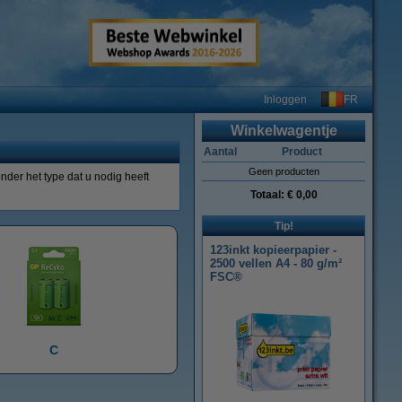
FR
Inloggen
Winkelwagentje
Aantal
Product
Geen producten
nder het type dat u nodig heeft
Totaal:
€ 0,00
Tip!
123inkt kopieerpapier -
2500 vellen A4 - 80 g/m²
FSC®
C