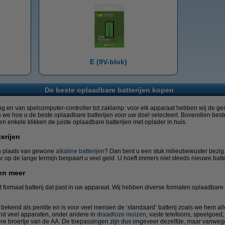
E (9V-blok)
De beste oplaadbare batterijen kopen
g en van spelcomputer-controller tot zaklamp: voor elk apparaat hebben wij de ges
n we hoe u de beste oplaadbare batterijen voor uw doel selecteert. Bovendien bestel
n enkele klikken de juiste oplaadbare batterijen met oplader in huis.
erijen
in plaats van gewone
alkaline batterijen
? Dan bent u een stuk milieubewuster bezig
ar op de lange termijn bespaart u veel geld. U hoeft immers niet steeds nieuwe batte
en meer
t formaat batterij dat past in uw apparaat. Wij hebben diverse formaten oplaadbare b
 bekend als penlite en is voor veel mensen de ‘standaard’ batterij zoals we hem 
end veel apparaten, onder andere in
draadloze muizen
, vaste telefoons, speelgoed
nere broertje van de AA. De toepassingen zijn dus ongeveer dezelfde, maar vanwe