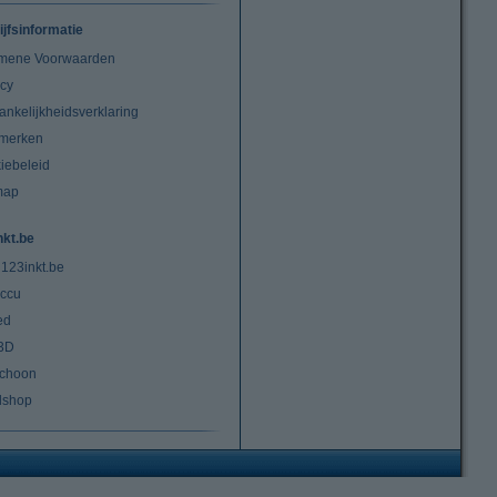
ijfsinformatie
mene Voorwaarden
acy
ankelijkheidsverklaring
merken
iebeleid
map
nkt.be
 123inkt.be
ccu
ed
3D
choon
lshop