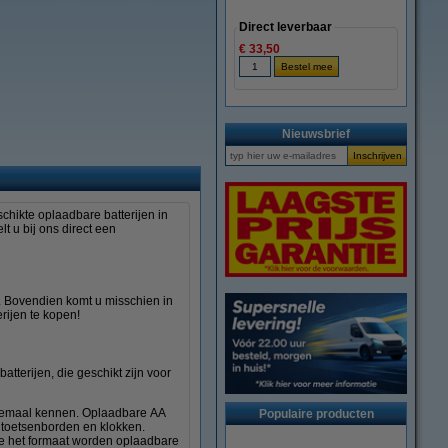
Direct leverbaar
€ 33,50
Nieuwsbrief
chikte oplaadbare batterijen in
t u bij ons direct een
. Bovendien komt u misschien in
rijen te kopen!
atterijen, die geschikt zijn voor
allemaal kennen. Oplaadbare AA
Populaire producten
, toetsenborden en klokken.
ge het formaat worden oplaadbare