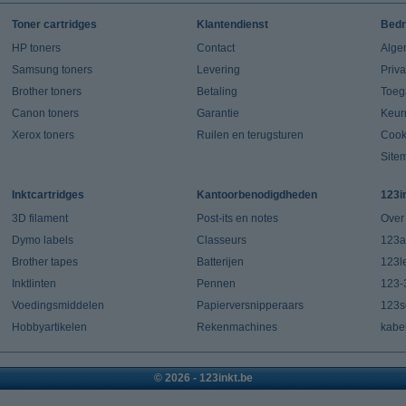
Toner cartridges
Klantendienst
Bedr
HP toners
Contact
Alge
Samsung toners
Levering
Priv
Brother toners
Betaling
Toeg
Canon toners
Garantie
Keur
Xerox toners
Ruilen en terugsturen
Cook
Site
Inktcartridges
Kantoorbenodigdheden
123i
3D filament
Post-its en notes
Over
Dymo labels
Classeurs
123a
Brother tapes
Batterijen
123l
Inktlinten
Pennen
123-
Voedingsmiddelen
Papierversnipperaars
123s
Hobbyartikelen
Rekenmachines
kabe
© 2026 - 123inkt.be