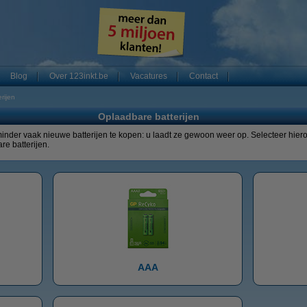
Blog
Over 123inkt.be
Vacatures
Contact
rijen
Oplaadbare batterijen
minder vaak nieuwe batterijen te kopen: u laadt ze gewoon weer op. Selecteer hiero
e batterijen.
AAA