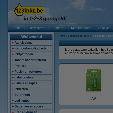
Home
Recycleren
Printers
Klantendienst
Zakelijk
Home
Batterijen en accu's
Oplaadbare batte
Webwinkel
Aanbiedingen
Kantoorbenodigdheden
Met oplaadbare batterijen hoeft u 
en koop direct uw nieuwe oplaadbar
Inktpatronen
Toners (laserprinters)
Printers
Papier en etiketten
Labelprinters
Labels en tapes
Inktlinten
3D-printen
AA
Led lampen
Batterijen en accu's
Eten en drinken