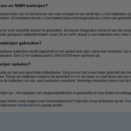
i-ion en NiMH batterijen?
ijen beter zijn in het leveren van veel energie in een korte tijd. Li-ion batterijen zi
ben. Dit betekent dat de Li-ion batterij bijna niet leegloopt als u hem niet gebruikt, 
r en voor dezelfde doelen te gebruiken. De keuze hangt dus vooral af van de comp
eeste gangbare batterijformaten zoals AA en AAA, terwijl Li-ion batterijen een meer
batterijen gebruiken?
bare batterijen wordt uitgedrukt in het aantal keer dat u deze kan herladen. De v
pladen. Een Li-ion batterij laadt u 300 tot 500 keer opnieuw op.
erijen opladen?
ig op met een geschikte batterijlader. Zorg ervoor dat u een lader gebruikt die comp
aden. Plaats de batterijen volgens de polariteit (+/-) in de lader en sluit deze aan o
a de batterijen vol zijn, wat overladen voorkomt. Sommige modellen tonen ook de
erijen op – het opladen van wegwerpbatterijen is gevaarlijk en kan leiden tot lekka
 maar heeft u nog vragen over het bestelproces? Kijk dan of uw antwoord op de
Vra
 helpt onze
klantendienst
u graag verder.