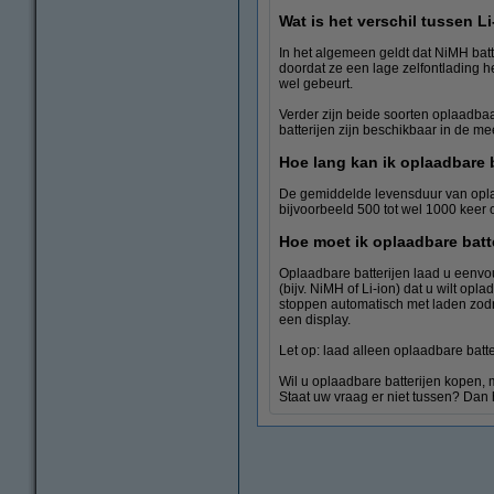
Wat is het verschil tussen L
In het algemeen geldt dat NiMH batter
doordat ze een lage zelfontlading heb
wel gebeurt.
Verder zijn beide soorten oplaadbaa
batterijen zijn beschikbaar in de m
Hoe lang kan ik oplaadbare 
De gemiddelde levensduur van oplaad
bijvoorbeeld 500 tot wel 1000 keer o
Hoe moet ik oplaadbare batt
Oplaadbare batterijen laad u eenvoud
(bijv. NiMH of Li-ion) dat u wilt opl
stoppen automatisch met laden zodr
een display.
Let op: laad alleen oplaadbare batt
Wil u oplaadbare batterijen kopen,
Staat uw vraag er niet tussen? Dan