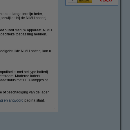
€ 26,55
jn op de lange termijn beter,
terwijl dit bij de NiMH batterij
atibiliteit met uw apparaat. NiMH
 specifieke toepassing hebben.
eelgebruikte NiMH batterij kan u
atibel is met het type batterij
p netstroom. Moderne laders
 laadstatus met LED-lampjes of
ge of beschadiging van de lader.
ag en antwoord
pagina staat.