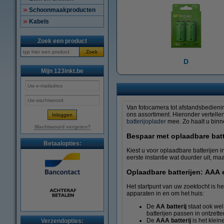
Schoonmaakproducten
Kabels
Zoek een product
Zoek
D
Mijn 123inkt.be
Van fotocamera tot afstandsbedienin
ons assortiment. Hieronder vertelle
batterijoplader
mee. Zo haalt u binne
Wachtwoord vergeten?
Bespaar met oplaadbare batt
Betaalopties:
Kiest u voor oplaadbare batterijen 
eerste instantie wat duurder uit, ma
Oplaadbare batterijen: AAA 
Het startpunt van uw zoektocht is he
apparaten in en om het huis:
De
AA batterij
staat ook wel
batterijen passen in ontzett
De
AAA batterij
is het klei
Verzendopties: