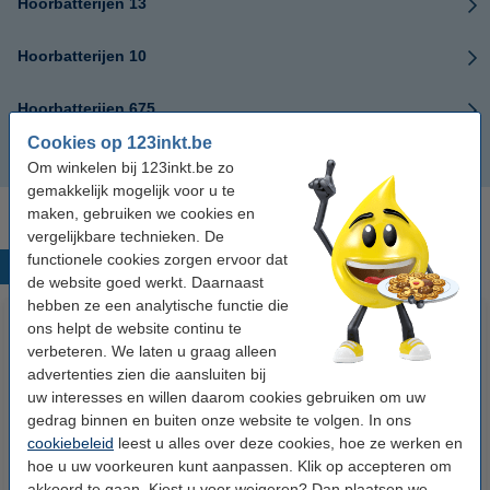
Hoorbatterijen 13
Hoorbatterijen 10
Hoorbatterijen 675
Cookies op 123inkt.be
Cochlear batterijen
Om winkelen bij 123inkt.be zo
gemakkelijk mogelijk voor u te
maken, gebruiken we cookies en
vergelijkbare technieken. De
functionele cookies zorgen ervoor dat
Populaire producten
de website goed werkt. Daarnaast
hebben ze een analytische functie die
ons helpt de website continu te
verbeteren. We laten u graag alleen
advertenties zien die aansluiten bij
uw interesses en willen daarom cookies gebruiken om uw
gedrag binnen en buiten onze website te volgen. In ons
cookiebeleid
leest u alles over deze cookies, hoe ze werken en
hoe u uw voorkeuren kunt aanpassen. Klik op accepteren om
123accu Xtreme Power MN1500
123inkt kopieerpapier 1 doos
akkoord te gaan. Kiest u voor weigeren? Dan plaatsen we