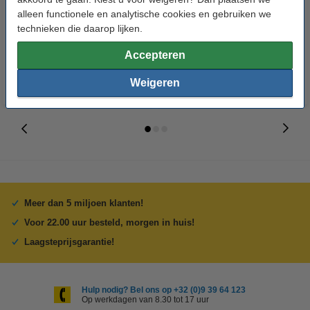
Penlite AA batterij 24 stuks
van 2500 vellen A4 - 80 g/m²
alleen functionele en analytische cookies en gebruiken we
technieken die daarop lijken.
€ 14,95
€ 33,50
Incl. 21% btw
Incl. 21% btw
Accepteren
Weigeren
Meer dan 5 miljoen klanten!
Voor 22.00 uur besteld, morgen in huis!
Laagsteprijsgarantie!
Hulp nodig? Bel ons op +32 (0)9 39 64 123
Op werkdagen van 8.30 tot 17 uur