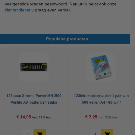
veelgestelde vragen beantwoord. Natuurlijk helpt ook onze
klantendienst
u graag even verder.
Populaire producten
123accu Xtreme Power MN1500
123inkt kopieerpapier 1 pak van
Penlite AA batterij 24 stuks
500 vellen A4 - 80 g/m²
€ 14,95
€ 7,25
Incl. 21% btw
Incl. 21% btw