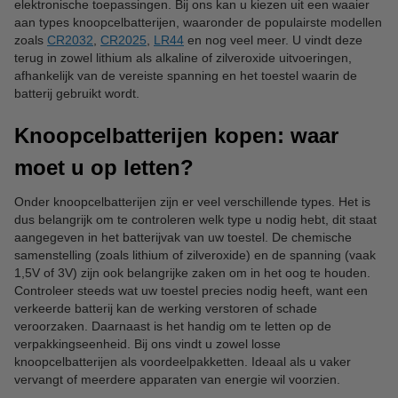
elektronische toepassingen. Bij ons kan u kiezen uit een waaier
aan types knoopcelbatterijen, waaronder de populairste modellen
zoals
CR2032
,
CR2025
,
LR44
en nog veel meer. U vindt deze
terug in zowel lithium als alkaline of zilveroxide uitvoeringen,
afhankelijk van de vereiste spanning en het toestel waarin de
batterij gebruikt wordt.
Knoopcelbatterijen kopen: waar
moet u op letten?
Onder knoopcelbatterijen zijn er veel verschillende types. Het is
dus belangrijk om te controleren welk type u nodig hebt, dit staat
aangegeven in het batterijvak van uw toestel. De chemische
samenstelling (zoals lithium of zilveroxide) en de spanning (vaak
1,5V of 3V) zijn ook belangrijke zaken om in het oog te houden.
Controleer steeds wat uw toestel precies nodig heeft, want een
verkeerde batterij kan de werking verstoren of schade
veroorzaken. Daarnaast is het handig om te letten op de
verpakkingseenheid. Bij ons vindt u zowel losse
knoopcelbatterijen als voordeelpakketten. Ideaal als u vaker
vervangt of meerdere apparaten van energie wil voorzien.