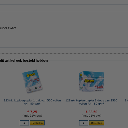
ouder zwart
 dit artikel ook besteld hebben
123inkt kopieerpapier 1 pak van 500 vellen
123inkt kopieerpapier 1 doos van 2500
3M
A4 - 80 g/m²
vellen A4 - 80 g/m²
€ 7,25
€ 33,50
(Incl. 21% btw)
(Incl. 21% btw)