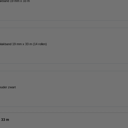
plakband 19 mm x 33 m
lakband 19 mm x 33 m (14 rollen)
ouder zwart
x 33 m