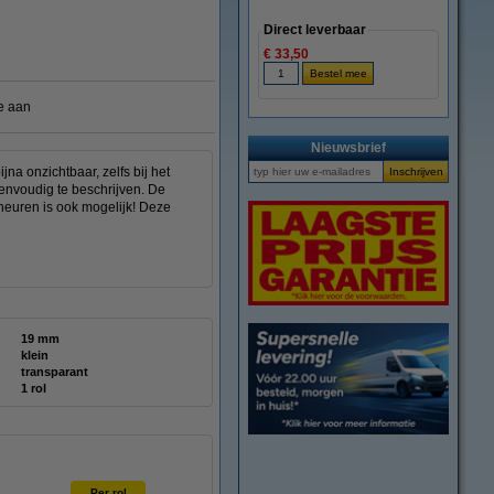
Direct leverbaar
€ 33,50
e aan
Nieuwsbrief
a onzichtbaar, zelfs bij het
eenvoudig te beschrijven. De
heuren is ook mogelijk! Deze
19 mm
klein
transparant
1 rol
Per rol