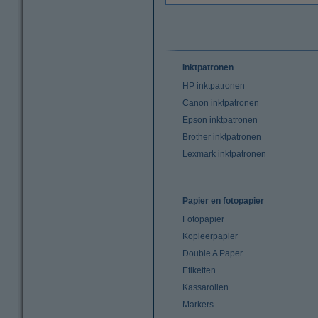
Inktpatronen
HP inktpatronen
Canon inktpatronen
Epson inktpatronen
Brother inktpatronen
Lexmark inktpatronen
Papier en fotopapier
Fotopapier
Kopieerpapier
Double A Paper
Etiketten
Kassarollen
Markers