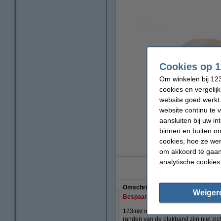
Cookies op 1
Om winkelen bij 123
cookies en vergelij
website goed werkt.
website continu te 
aansluiten bij uw i
binnen en buiten on
cookies, hoe ze we
vergrote
om akkoord te gaan.
analytische cookies
10 ja
Omschrijving
Weiger
Bespaar ruim
30%
met ons huisme
123inkt invisible plakband is ideaal
randen van de plakband zijn niet zich