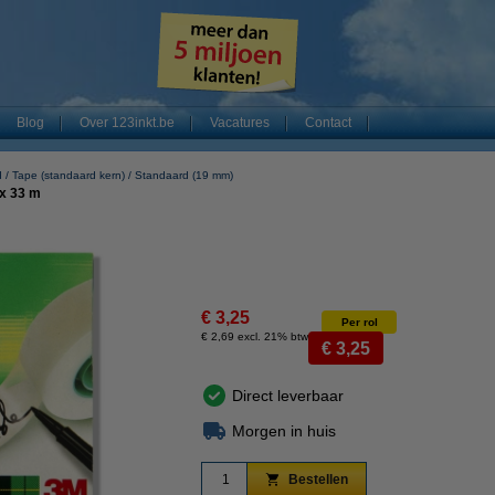
Blog
Over 123inkt.be
Vacatures
Contact
d
Tape (standaard kern)
Standaard (19 mm)
x 33 m
€ 3,25
Per rol
€ 2,69 excl. 21% btw
€ 3,25
Direct leverbaar
Morgen in huis
Bestellen