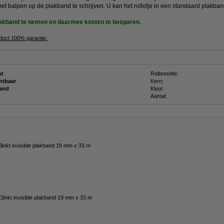
met balpen op de plakband te schrijven. U kan het rolletje in een standaard plakb
lakband te nemen en daarmee kosten te besparen.
oduct 100% garantie.
kt
Rolbreedte:
htbaar
Kern:
and
Kleur:
Aantal:
3inkt invisible plakband 19 mm x 33 m
3inkt invisible plakband 19 mm x 33 m