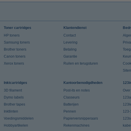
Toner cartridges
Klantendienst
Bedr
HP toners
Contact
Alge
Samsung toners
Levering
Priv
Brother toners
Betaling
Toeg
Canon toners
Garantie
Keur
Xerox toners
Ruilen en terugsturen
Cook
Site
Inktcartridges
Kantoorbenodigdheden
123i
3D filament
Post-its en notes
Over
Dymo labels
Classeurs
123a
Brother tapes
Batterijen
123l
Inktlinten
Pennen
123-
Voedingsmiddelen
Papierversnipperaars
123s
Hobbyartikelen
Rekenmachines
kabe