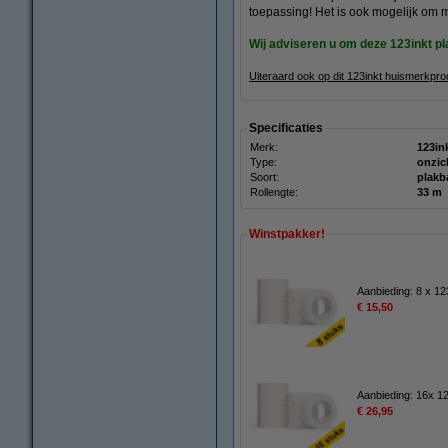
toepassing! Het is ook mogelijk om 
Wij adviseren u om deze 123inkt p
Uiteraard ook op dit 123inkt huismerkpr
Specificaties
Merk:
123in
Type:
onzic
Soort:
plakb
Rollengte:
33 m
Winstpakker!
Aanbieding: 8 x 12
€ 15,50
Aanbieding: 16x 12
€ 26,95