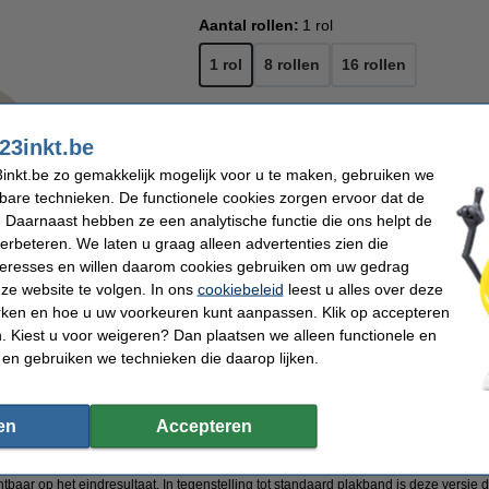
Aantal rollen:
1 rol
1 rol
8 rollen
16 rollen
23inkt.be
€ 2,25
Per rol
€ 1,86 excl. 21% btw
inkt.be zo gemakkelijk mogelijk voor u te maken, gebruiken we
€ 2,25
kbare technieken. De functionele cookies zorgen ervoor dat de
 Daarnaast hebben ze een analytische functie die ons helpt de
Direct leverbaar
verbeteren. We laten u graag alleen advertenties zien die
Morgen in huis
nteresses en willen daarom cookies gebruiken om uw gedrag
ze website te volgen. In ons
cookiebeleid
leest u alles over deze
Bestellen
rken en hoe u uw voorkeuren kunt aanpassen. Klik op accepteren
n
 Kiest u voor weigeren? Dan plaatsen we alleen functionele en
 en gebruiken we technieken die daarop lijken.
ar op rij 'Beste webwinkel'
Meer dan 5 miljoen klanten
92% raadt 123inkt.b
en
Accepteren
rk
 voor gebruik bij kopiëren of scannen. De matte plakband reflecteert namelijk niet 
tbaar op het eindresultaat. In tegenstelling tot standaard plakband is deze versie d