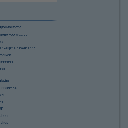
ijfsinformatie
mene Voorwaarden
acy
ankelijkheidsverklaring
merken
iebeleid
map
nkt.be
 123inkt.be
ccu
ed
3D
choon
lshop