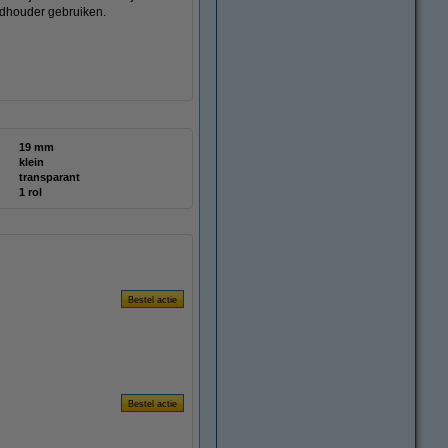
andhouder gebruiken.
19 mm
klein
transparant
1 rol