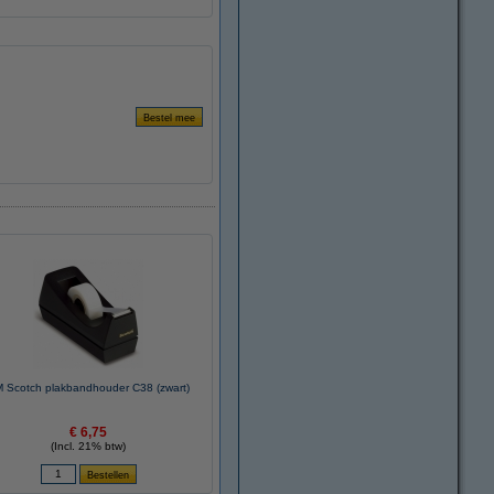
 Scotch plakbandhouder C38 (zwart)
€ 6,75
(Incl. 21% btw)