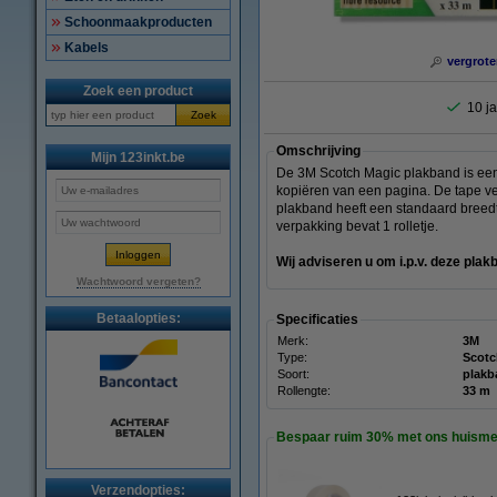
Schoonmaakproducten
Kabels
vergrote
Zoek een product
10 ja
Zoek
Omschrijving
Mijn 123inkt.be
De 3M Scotch Magic plakband is een 
kopiëren van een pagina. De tape ver
plakband heeft een standaard breed
verpakking bevat 1 rolletje.
Wij adviseren u om i.p.v. deze pla
Wachtwoord vergeten?
Betaalopties:
Specificaties
Merk:
3M
Type:
Scotc
Soort:
plakb
Rollengte:
33 m
Bespaar ruim
30%
met ons huisme
Verzendopties: