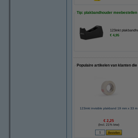
Tip: plakbandhouder meebestellen
123inkt plakbandh
€ 4,95
Populaire artikelen van klanten die
123inkt invisible plakband 19 mm x 33 m
€ 2,25
(Incl. 21% btw)