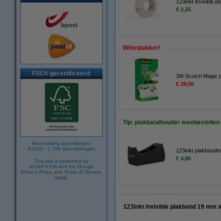
123inkt invisible 
€ 2,25
Winstpakker!
FSC® gecertificeerd:
3M Scotch Magic p
€ 29,50
Tip: plakbandhouder meebestellen
Beoordeling door klanten:
8.8
/
10
-
1.799
beoordelingen
123inkt plakbandh
€ 4,95
This site is protected by
reCAPTCHA and the Google
Privacy Policy
and
Terms of Service
apply.
123inkt invisible plakband 19 mm 