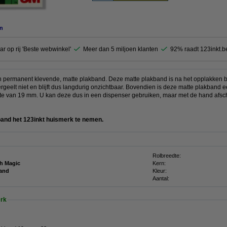
n
ar op rij 'Beste webwinkel'
Meer dan 5 miljoen klanten
92% raadt 123inkt.b
permanent klevende, matte plakband. Deze matte plakband is na het opplakken bijn
geelt niet en blijft dus langdurig onzichtbaar. Bovendien is deze matte plakband 
te van 19 mm. U kan deze dus in een dispenser gebruiken, maar met de hand afsc
kband het 123inkt huismerk te nemen.
Rolbreedte:
h Magic
Kern:
and
Kleur:
Aantal:
rk