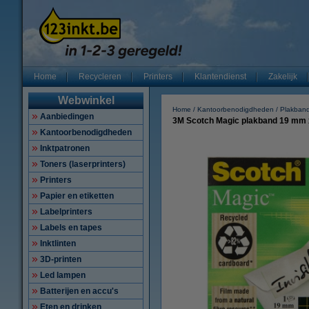
Home
Recycleren
Printers
Klantendienst
Zakelijk
Webwinkel
Home
Kantoorbenodigdheden
Plakban
Aanbiedingen
3M Scotch Magic plakband 19 mm 
Kantoorbenodigdheden
Inktpatronen
Toners (laserprinters)
Printers
Papier en etiketten
Labelprinters
Labels en tapes
Inktlinten
3D-printen
Led lampen
Batterijen en accu's
Eten en drinken