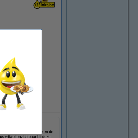
e aan
bij het maken van een kopie en de
us vrijwel onzichtbaar bij deze