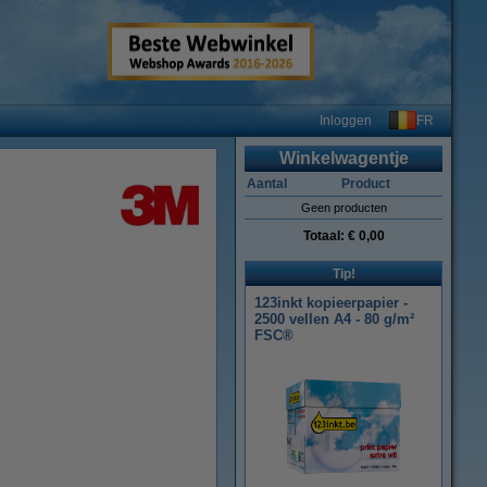
FR
Inloggen
Winkelwagentje
Aantal
Product
Geen producten
Totaal:
€ 0,00
Tip!
123inkt kopieerpapier -
2500 vellen A4 - 80 g/m²
FSC®