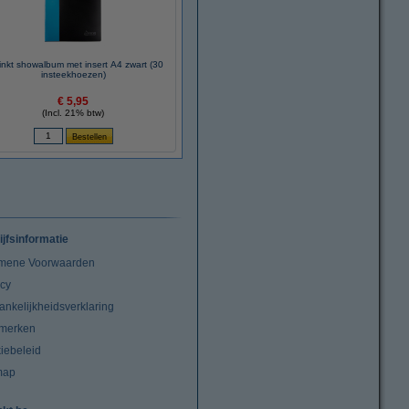
inkt showalbum met insert A4 zwart (30
insteekhoezen)
€ 5,95
(Incl. 21% btw)
ijfsinformatie
mene Voorwaarden
acy
ankelijkheidsverklaring
merken
iebeleid
map