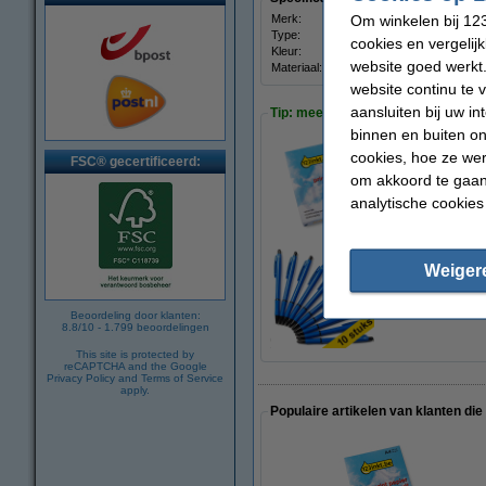
Om winkelen bij 123
Merk:
123in
Type:
prese
cookies en vergelij
Kleur:
zwart
website goed werkt.
Materiaal:
polyp
website continu te 
aansluiten bij uw i
Tip: meebestellen
binnen en buiten on
cookies, hoe ze we
FSC® gecertificeerd:
123inkt kopieerpap
om akkoord te gaan.
€ 7,25
analytische cookies
Weiger
123inkt balpen bl
€ 4,00
Beoordeling door klanten:
8.8
/
10
-
1.799
beoordelingen
This site is protected by
reCAPTCHA and the Google
Privacy Policy
and
Terms of Service
apply.
Populaire artikelen van klanten die