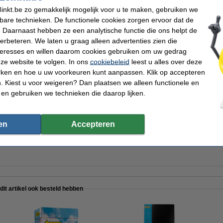
inkt.be zo gemakkelijk mogelijk voor u te maken, gebruiken we
kt
Papierformaat:
ntatiemap
Hoezen:
kbare technieken. De functionele cookies zorgen ervoor dat de
Download:
 Daarnaast hebben ze een analytische functie die ons helpt de
ropyleen
Ons artikelnr:
verbeteren. We laten u graag alleen advertenties zien die
nteresses en willen daarom cookies gebruiken om uw gedrag
ze website te volgen. In ons
cookiebeleid
leest u alles over deze
rken en hoe u uw voorkeuren kunt aanpassen. Klik op accepteren
ier 1 pak van 500 vellen A4 - 80 g/m²
 Kiest u voor weigeren? Dan plaatsen we alleen functionele en
 en gebruiken we technieken die daarop lijken.
en
Accepteren
auw zonder bedrukking (10 stuks)
 dit artikel ook besteld hebben