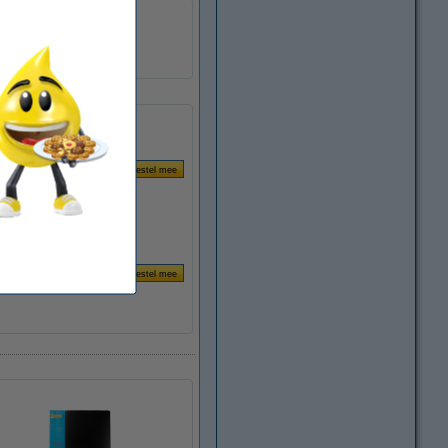
A4
10
template
301590