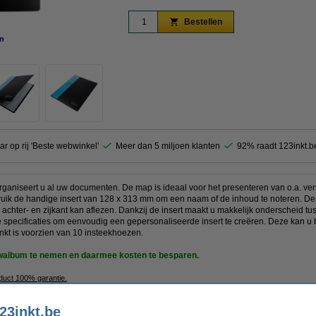
Bestellen
n
vergroten
ar op rij 'Beste webwinkel'
Meer dan 5 miljoen klanten
92% raadt 123inkt.b
ganiseert u al uw documenten. De map is ideaal voor het presenteren van o.a. vers
ik de handige insert van 128 x 313 mm om een naam of de inhoud te noteren. De e
-, achter- en zijkant kan aflezen. Dankzij de insert maakt u makkelijk onderscheid 
specificaties om eenvoudig een gepersonaliseerde insert te creëren. Deze kan u b
nkt is voorzien van 10 insteekhoezen.
howalbum te nemen en daarmee kosten te besparen.
oduct 100% garantie.
23inkt.be