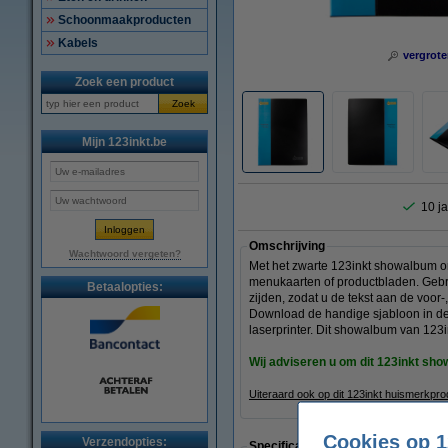
Schoonmaakproducten
Kabels
vergrote
Zoek een product
Zoek
Mijn 123inkt.be
10 ja
Omschrijving
Wachtwoord vergeten?
Met het zwarte 123inkt showalbum or
menukaarten of productbladen. Gebru
Betaalopties:
zijden, zodat u de tekst aan de voor
Download de handige sjabloon in de 
laserprinter. Dit showalbum van 123i
Wij adviseren u om dit 123inkt s
Uiteraard ook op dit 123inkt huismerkpr
Cookies op 1
Verzendopties:
Specificaties