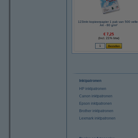
123inkt kopieerpapier 1 pak van 500 vell
A4 - 80 g/m²
€ 7,25
(Incl. 21% btw)
Inktpatronen
HP inktpatronen
Canon inktpatronen
Epson inktpatronen
Brother inktpatronen
Lexmark inktpatronen