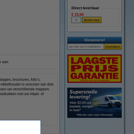
Direct leverbaar
€ 33,50
vergroten
Nieuwsbrief
e aan
lagen, brochures, foto’s,
tikethouder is voorzien van drie
tussen uw verschillende mappen.
edrukken met uw inkjet- of