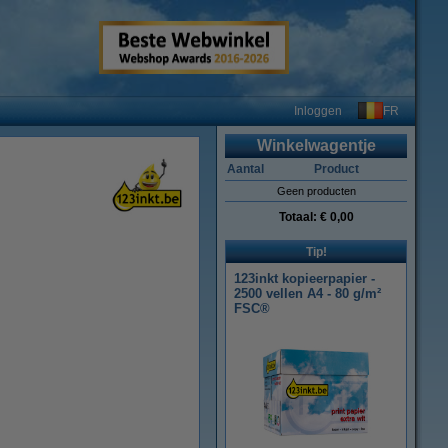
FR
Inloggen
Winkelwagentje
Aantal
Product
Geen producten
Totaal:
€ 0,00
Tip!
123inkt kopieerpapier -
2500 vellen A4 - 80 g/m²
FSC®