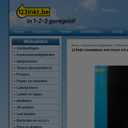
Home
Recycleren
Printers
Klantendienst
Zakelijk
Webwinkel
Home
Kantoorbenodigdheden
Presenta
Aanbiedingen
123inkt showalbum met insert A4 z
Kantoorbenodigdheden
Inktpatronen
Toners (laserprinters)
Printers
Papier en etiketten
Labelprinters
Labels en tapes
Inktlinten
3D-printen
Led lampen
Batterijen en accu's
Eten en drinken