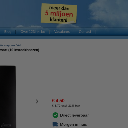
Blog
Over 123inkt.be
Vacatures
Contact
tie mappen
A4
wart (10 insteekhoezen)
€ 4,50
€ 3,72 excl. 21% btw
Direct leverbaar
Morgen in huis