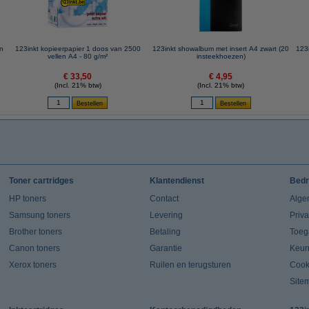
en
123inkt kopieerpapier 1 doos van 2500
123inkt showalbum met insert A4 zwart (20
123
vellen A4 - 80 g/m²
insteekhoezen)
€ 33,50
€ 4,95
(Incl. 21% btw)
(Incl. 21% btw)
Toner cartridges
Klantendienst
Bedr
HP toners
Contact
Alge
Samsung toners
Levering
Priv
Brother toners
Betaling
Toeg
Canon toners
Garantie
Keur
Xerox toners
Ruilen en terugsturen
Cook
Site