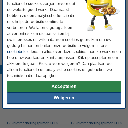
Hechting:
permanent
functionele cookies zorgen ervoor dat
de website goed werkt. Daarnaast
Kleur:
fluoroze
hebben ze een analytische functie die
ons helpt de website continu te
Winstpakker!
verbeteren. We laten u graag alleen
advertenties zien die aansluiten bij
Aanbieding: 3x 123inkt markeringspunten Ø 18
uw interesses en willen daarom cookies gebruiken om uw
mm neonroze (1.000 etiketten op rol)
€ 12,50
gedrag binnen en buiten onze website te volgen. In ons
cookiebeleid
leest u alles over deze cookies, hoe ze werken en
hoe u uw voorkeuren kunt aanpassen. Klik op accepteren om
akkoord te gaan. Kiest u voor weigeren? Dan plaatsen we
Populaire producten
alleen functionele en analytische cookies en gebruiken we
technieken die daarop lijken.
Accepteren
Weigeren
123inkt markeringspunten Ø 18
123inkt markeringspunten Ø 18