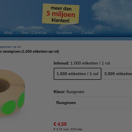
Blog
Over 123inkt.be
Vacatures
Contact
gspunten op rol
neongroen (1.000 etiketten op rol)
Inhoud:
1.000 etiketten / 1 rol
1.000 etiketten / 1 rol
3.000 etikette
Kleur:
fluogroen
fluogroen
€ 4,50
€ 3,72 excl. 21% btw