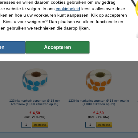
nteresses en willen daarom cookies gebruiken om uw gedrag
ze website te volgen. In ons
cookiebeleid
leest u alles over deze
rken en hoe u uw voorkeuren kunt aanpassen. Klik op accepteren
 Kiest u voor weigeren? Dan plaatsen we alleen functionele en
3inkt markeringspunten Ø 18 mm neongroen (1.000 etiketten op rol)
 en gebruiken we technieken die daarop lijken.
en
Accepteren
 dit artikel ook besteld hebben
123inkt markeringspunten Ø 18 mm
123inkt markeringspunten Ø 18 mm oranje
lichtblauw (1.000 etiketten op rol)
(1.000 etiketten op rol)
€ 4,50
€ 4,50
(Incl. 21% btw)
(Incl. 21% btw)