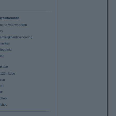
ijfsinformatie
mene Voorwaarden
acy
ankelijkheidsverklaring
merken
iebeleid
map
nkt.be
 123inkt.be
ccu
ed
3D
choon
lshop