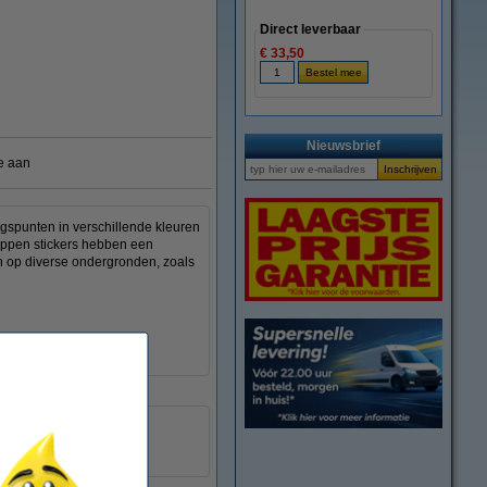
Direct leverbaar
€ 33,50
Nieuwsbrief
e aan
spunten in verschillende kleuren
ippen stickers hebben een
en op diverse ondergronden, zoals
rond
permanent
fluogroen