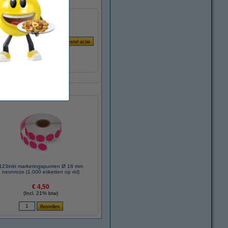
123inkt markeringspunten Ø 18 mm
neonroze (1.000 etiketten op rol)
€ 4,50
(Incl. 21% btw)