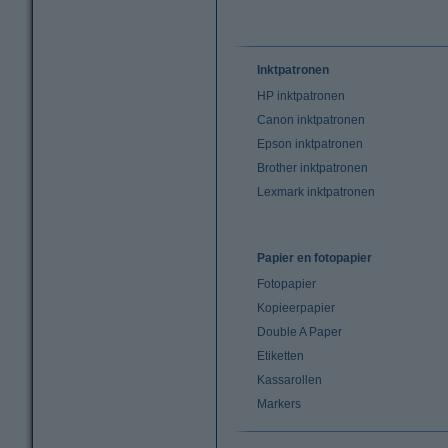
Inktpatronen
HP inktpatronen
Canon inktpatronen
Epson inktpatronen
Brother inktpatronen
Lexmark inktpatronen
Papier en fotopapier
Fotopapier
Kopieerpapier
Double A Paper
Etiketten
Kassarollen
Markers