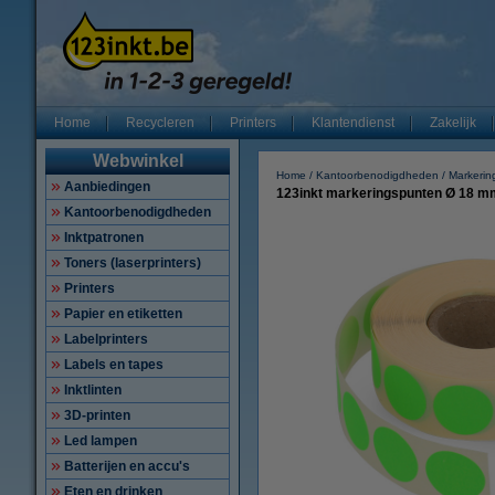
Home
Recycleren
Printers
Klantendienst
Zakelijk
Webwinkel
Home
Kantoorbenodigdheden
Markerin
Aanbiedingen
123inkt markeringspunten Ø 18 mm 
Kantoorbenodigdheden
Inktpatronen
Toners (laserprinters)
Printers
Papier en etiketten
Labelprinters
Labels en tapes
Inktlinten
3D-printen
Led lampen
Batterijen en accu's
Eten en drinken