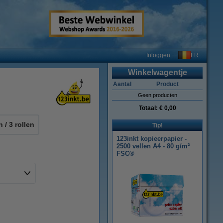
FR
Inloggen
Winkelwagentje
Aantal
Product
Geen producten
Totaal:
€ 0,00
n / 3 rollen
Tip!
123inkt kopieerpapier -
2500 vellen A4 - 80 g/m²
FSC®