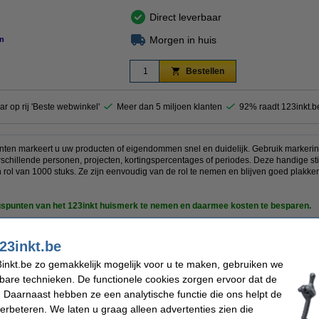
Direct leverbaar
Morgen in huis
n
Bestellen
ar op rij 'Beste webwinkel'
Meer dan 5 miljoen klanten
92% raadt 123inkt.b
en markeert u uw producten of eigendommen snel en duidelijk. Gebruik markering
chillende personen, projecten, kortingspercentages of periodes. Deze handige st
 rol van 1000 stuks. Ze zijn eenvoudig van de rol te nemen en blijven goed plakk
gspunten van het 123inkt huismerk te nemen en daarmee kosten te besparen.
oduct 100% garantie.
23inkt.be
inkt.be zo gemakkelijk mogelijk voor u te maken, gebruiken we
kbare technieken. De functionele cookies zorgen ervoor dat de
kt
Vorm:
 mm
Hechting:
 Daarnaast hebben ze een analytische functie die ons helpt de
etiketten / 1 rol
Kleur:
verbeteren. We laten u graag alleen advertenties zien die