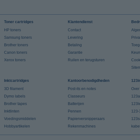
Toner cartridges
Klantendienst
Bedr
HP toners
Contact
Alge
Samsung toners
Levering
Priv
Brother toners
Betaling
Toeg
Canon toners
Garantie
Keur
Xerox toners
Ruilen en terugsturen
Cook
Site
Inktcartridges
Kantoorbenodigdheden
123i
3D filament
Post-its en notes
Over
Dymo labels
Classeurs
123a
Brother tapes
Batterijen
123l
Inktlinten
Pennen
123-
Voedingsmiddelen
Papierversnipperaars
123s
Hobbyartikelen
Rekenmachines
kabe