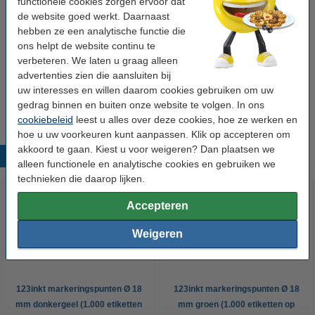
functionele cookies zorgen ervoor dat
Kleur:
donkerblauw
de website goed werkt. Daarnaast
hebben ze een analytische functie die
ons helpt de website continu te
Winstpakker!
verbeteren. We laten u graag alleen
Aanbieding: 3x 123inkt markeringspunten Ø 18
advertenties zien die aansluiten bij
mm donkerblauw (1.000 etiketten op rol)
uw interesses en willen daarom cookies gebruiken om uw
€ 12,50
gedrag binnen en buiten onze website te volgen. In ons
cookiebeleid
leest u alles over deze cookies, hoe ze werken en
hoe u uw voorkeuren kunt aanpassen. Klik op accepteren om
akkoord te gaan. Kiest u voor weigeren? Dan plaatsen we
Populaire producten
alleen functionele en analytische cookies en gebruiken we
technieken die daarop lijken.
Accepteren
Weigeren
123inkt markeringspunten Ø 18
123inkt markeringspunten Ø 18
mm donkergeel (1.000 etiketten
mm groen (1.000 etiketten op