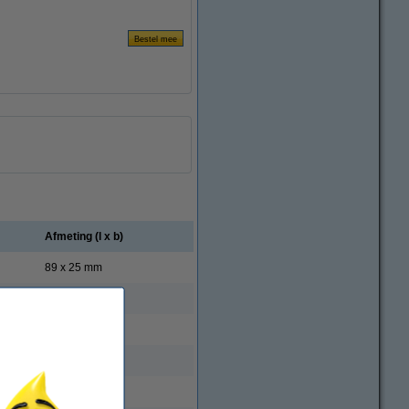
Afmeting (l x b)
89 x 25 mm
25 x 25 mm
57 x 32 mm
64 x 19 mm
190 x 59 mm