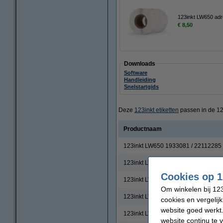
123inkt LW650 adre
€ 8,50
Downloads
Software
Handleiding
Snelstartgids
Deze
123inkt etiketten
passen in de 12
Productnaam
123inkt LW650 1933081 / 22112285 
123inkt LW650 1933083 / 22112286 d
Cookies op 1
123inkt LW650 1933084 / 2112289 du
Om winkelen bij 123
123inkt LW650 1933085 / 2112284 d
cookies en vergelij
website goed werkt.
123inkt LW650 1933087 / 2112288 d
website continu te 