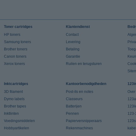
Toner cartridges
Klantendienst
Bedr
HP toners
Contact
Alge
Samsung toners
Levering
Priv
Brother toners
Betaling
Toeg
Canon toners
Garantie
Keur
Xerox toners
Ruilen en terugsturen
Cook
Site
Inktcartridges
Kantoorbenodigdheden
123i
3D filament
Post-its en notes
Over
Dymo labels
Classeurs
123a
Brother tapes
Batterijen
123l
Inktlinten
Pennen
123-
Voedingsmiddelen
Papierversnipperaars
123s
Hobbyartikelen
Rekenmachines
kabe