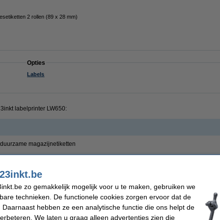
setiketten 2 rollen (89 x 28 mm)
Opties
Labels
3inkt labelprinter LW650:
duurzame magazijnetiketten
uurzame vierkante etiketten
23inkt.be
urzame multifunctionele etiketten
inkt.be zo gemakkelijk mogelijk voor u te maken, gebruiken we
uurzame barcode etiketten
kbare technieken. De functionele cookies zorgen ervoor dat de
 Daarnaast hebben ze een analytische functie die ons helpt de
uurzame grote magazijnetiketten
verbeteren. We laten u graag alleen advertenties zien die