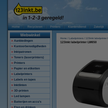
Home
Recycleren
Printers
Klantendienst
Zakelijk
Webwinkel
Home
Labelprinters
123inkt labelprinter
Aanbiedingen
123inkt labelprinter LW650
Kantoorbenodigdheden
Inktpatronen
Toners (laserprinters)
Printers
Papier en etiketten
Labelprinters
Labels en tapes
Inktlinten
3D-printen
Led lampen
Batterijen en accu's
Eten en drinken