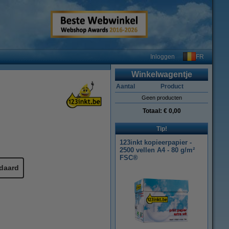
FR
Inloggen
Winkelwagentje
Aantal
Product
Geen producten
Totaal:
€ 0,00
Tip!
123inkt kopieerpapier -
2500 vellen A4 - 80 g/m²
FSC®
daard