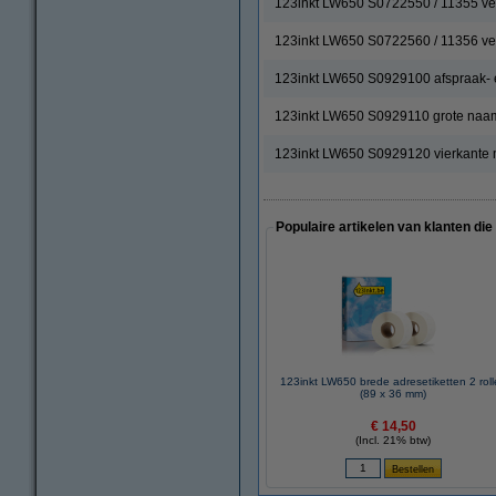
123inkt LW650 S0722550 / 11355 verw
123inkt LW650 S0722560 / 11356 ve
123inkt LW650 S0929100 afspraak- 
123inkt LW650 S0929110 grote naam
123inkt LW650 S0929120 vierkante mu
Populaire artikelen van klanten die
123inkt LW650 brede adresetiketten 2 roll
(89 x 36 mm)
€ 14,50
(Incl. 21% btw)