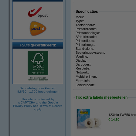
Specificaties
Merk:
Type:
Toetsenbord:
Printerbreedte:
Printtechnologie:
Afdrukbreedte:
Printerdiepte:
Printerhoogte:
FSC® gecertificeerd:
Stand-alone:
Besturingssysteem:
Voeding:
Display:
Barcodes:
Resolutie:
Netwerk:
Mobiel printen:
Extra info:
Labelbreedte:
Beoordeling door klanten:
8.8
/
10
-
1.799
beoordelingen
Tip: extra labels meebestellen
This site is protected by
reCAPTCHA and the Google
Privacy Policy
and
Terms of Service
apply.
123inkt LW650 bred
€ 14,50