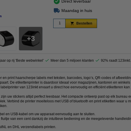
Direct leverbaar
Maandag in huis
n
vergroten
Bestellen
3
jaar op rij 'Beste webwinkel'
Meer dan 5 miljoen klanten
92% raadt 123inkt
 en print haarscherpe labels met teksten, barcodes, logo’s, QR-codes of afbeelding
spaart. De etikettenprinter is daardoor ideaal voor magazijnen, kantoren en winkels
labelprinter van 123inkt ervaart u direct hoe eenvoudig en efficiënt etiketteren kan z
 zijn uw stickers altijd perfect leesbaar. Het compacte ontwerp past op elk bureau en
ek. Verbind de printer moeiteloos met USB of bluetooth en print etiketten waar u 
iken.
abel en USB-kabel om uw apparaat eenvoudig aan te sluiten.
en fluitje van een cent dankzij de intuïtieve bediening en de meegeleverde handleidi
stNL en DHL verzendlabels printen.