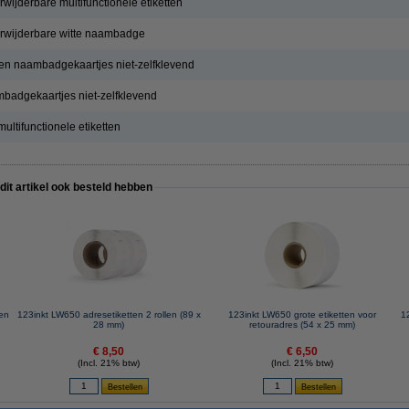
ijderbare multifunctionele etiketten
rwijderbare witte naambadge
en naambadgekaartjes niet-zelfklevend
badgekaartjes niet-zelfklevend
ltifunctionele etiketten
 dit artikel ook besteld hebben
en
123inkt LW650 adresetiketten 2 rollen (89 x
123inkt LW650 grote etiketten voor
1
28 mm)
retouradres (54 x 25 mm)
€ 8,50
€ 6,50
(Incl. 21% btw)
(Incl. 21% btw)