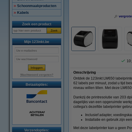
Schoonmaakproducten
Kabels
vergrote
Zoek een product
Zoek
Mijn 123inkt.be
10 
Omschrijving
Wachtwoord vergeten?
Ontdek de 123inkt LW650 labelprinter
62 labels per minuut, zodat u tijd be
Betaalopties:
niveau willen tillen. Met deze LW650 
Dankzij de printresolutie van 203 dpi
dagelijks van een opgeruimde werkpl
collega's dezelfde labelprinter gebru
Inclusief adapter, voedingsk
Installatie en gebruik zijn e
Met deze labelprinter kan u geen Po
Verzendopties: