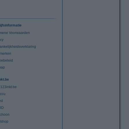
ijfsinformatie
mene Voorwaarden
acy
ankelijkheidsverklaring
merken
iebeleid
map
nkt.be
 123inkt.be
ccu
ed
3D
choon
lshop