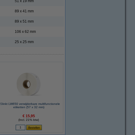
51 x 19 mm
89 x 41 mm
89 x 51 mm
106 x 62 mm
25 x 25 mm
23inkt LW650 verwijderbare multifunctionele
etiketten (57 x 32 mm)
€ 15,95
(Incl. 21% btw)