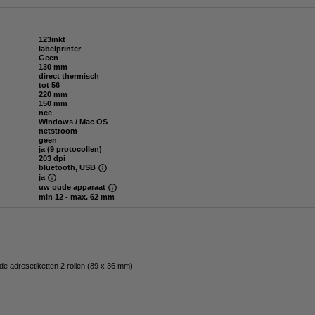
123inkt
labelprinter
Geen
130 mm
direct thermisch
tot 56
220 mm
150 mm
nee
Windows / Mac OS
netstroom
geen
ja (9 protocollen)
203 dpi
bluetooth, USB
ja
uw oude apparaat
min 12 - max. 62 mm
e adresetiketten 2 rollen (89 x 36 mm)