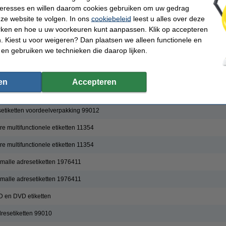
nteresses en willen daarom cookies gebruiken om uw gedrag
duurzame verzendetiketten
ze website te volgen. In ons
cookiebeleid
leest u alles over deze
resetiketten
rken en hoe u uw voorkeuren kunt aanpassen. Klik op accepteren
 Kiest u voor weigeren? Dan plaatsen we alleen functionele en
duurzame smalle adresetiketten
 en gebruiken we technieken die daarop lijken.
rzendetiketten
ten 99010
en
Accepteren
 naambadge etiketten 99014
etiketten voordeelverpakking 99012
 multifunctionele etiketten 11354
 multifunctionele etiketten 11354
alle adresetiketten 1976411
alle adresetiketten 1976411
 en DVD etiketten
resetiketten 99010