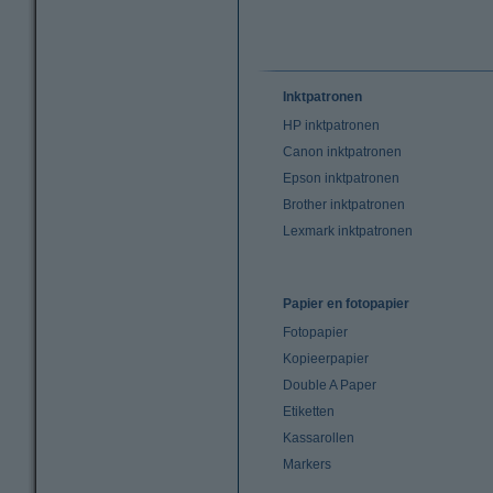
Inktpatronen
HP inktpatronen
Canon inktpatronen
Epson inktpatronen
Brother inktpatronen
Lexmark inktpatronen
Papier en fotopapier
Fotopapier
Kopieerpapier
Double A Paper
Etiketten
Kassarollen
Markers