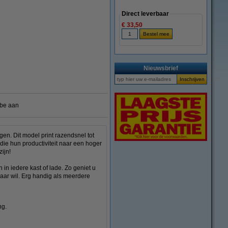
Direct leverbaar
€ 33,50
vergroten
Nieuwsbrief
.be aan
en. Dit model print razendsnel tot
 die hun productiviteit naar een hoger
ijn!
 in iedere kast of lade. Zo geniet u
maar wil. Erg handig als meerdere
ng.