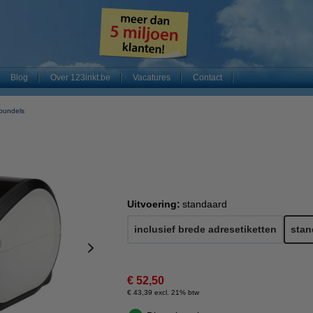
Blog
Over 123inkt.be
Vacatures
Contact
 bundels
Uitvoering:
standaard
inclusief brede adresetiketten
stan
€ 52,50
€ 43,39 excl. 21% btw