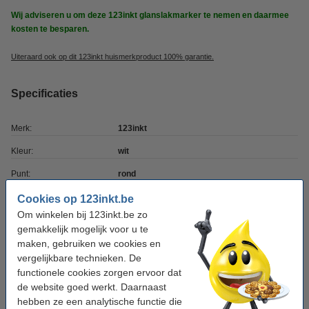
Wij adviseren u om deze 123inkt glanslakmarker te nemen en daarmee
kosten te besparen.
Uiteraard ook op dit 123inkt huismerkproduct 100% garantie.
Specificaties
Merk:
123inkt
Kleur:
wit
Punt:
rond
Schrijfbreedte:
1 - 3 mm
Cookies op 123inkt.be
Om winkelen bij 123inkt.be zo
Navulbaar:
nee
gemakkelijk mogelijk voor u te
Ons artikelnr:
300831
maken, gebruiken we cookies en
vergelijkbare technieken. De
functionele cookies zorgen ervoor dat
Winstpakker! 9+1 gratis
de website goed werkt. Daarnaast
hebben ze een analytische functie die
Aanbieding: 10x 123inkt glanslakmarker wit (1 -