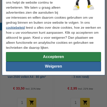
ons helpt de website continu te
3 mm rond)
€ 26,55
verbeteren. We laten u graag alleen
advertenties zien die aansluiten bij
uw interesses en willen daarom cookies gebruiken om uw
gedrag binnen en buiten onze website te volgen. In ons
Populaire producten
cookiebeleid
leest u alles over deze cookies, hoe ze werken en
hoe u uw voorkeuren kunt aanpassen. Klik op accepteren om
akkoord te gaan. Kiest u voor weigeren? Dan plaatsen we
alleen functionele en analytische cookies en gebruiken we
technieken die daarop lijken.
Accepteren
Weigeren
123inkt kopieerpapier 1 doos
123inkt glanslakmarker zwart (1
van 2500 vellen A4 - 80 g/m²
- 3 mm rond)
€ 33,50
€ 2,95
Incl. 21% btw
Incl. 21% btw