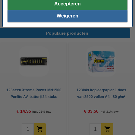
Hier worden veelgestelde vragen beantwoord. Natuurlijk helpt
Accepteren
ook onze
klantendienst
u graag even verder.
Weigeren
Populaire producten
123accu Xtreme Power MN1500
123inkt kopieerpapier 1 doos
Penlite AA batterij 24 stuks
van 2500 vellen A4 - 80 g/m²
€ 14,95
€ 33,50
Incl. 21% btw
Incl. 21% btw