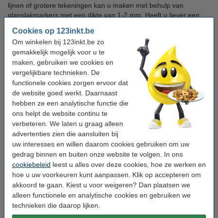
lijnen of grotere tekeningen kan u maken met behulp van
glanslakmarkers met een dikte van 1-2 mm. Heeft u liever een
dikkere punt? Ook de lakmarkers met een punt van 2-4 mm dik
Cookies op 123inkt.be
hebben wij in verschillende kleuren.
Om winkelen bij 123inkt.be zo
gemakkelijk mogelijk voor u te
Met glanslakmarkers kan u verschillende materialen decoreren.
maken, gebruiken we cookies en
Schrijf of teken op onder andere glas, kunststof, hout en metaal.
vergelijkbare technieken. De
De permanente, lakachtige inkt in de markers is reukarm, wrijf-
functionele cookies zorgen ervoor dat
en watervast, sneldrogend en hittebestendig tot 400° Celsius.
de website goed werkt. Daarnaast
Alvorens een glanslakmarker te gebruiken, moet u de marker
schudden en de punt van de marker indrukken, op bijvoorbeeld
hebben ze een analytische functie die
een stuk papier, om de lak in de punt te laten vloeien. Schaf bij
ons helpt de website continu te
deze lakmarkers meteen de vervangende punten aan, zo kan u
verbeteren. We laten u graag alleen
uw marker extra lang gebruiken. De Edding 74M glanslakmarkers
advertenties zien die aansluiten bij
maken gebruik van het 'active paint systeem', daardoor kan u
uw interesses en willen daarom cookies gebruiken om uw
deze markers meteen gebruiken.
gedrag binnen en buiten onze website te volgen. In ons
We hebben een kleurrijk assortiment glanslakmarkers voor u
cookiebeleid
leest u alles over deze cookies, hoe ze werken en
beschikbaar. Heeft u liever een lakmarker zonder glans? Kijk dan
hoe u uw voorkeuren kunt aanpassen. Klik op accepteren om
bij onze
matlakmarkers
en de andere
speciale markers
die wij in
akkoord te gaan. Kiest u voor weigeren? Dan plaatsen we
ons assortiment hebben opgenomen. Op werkdagen voor 23:59
alleen functionele en analytische cookies en gebruiken we
uur besteld, is morgen al in huis! Heeft u nog aanvullende vragen
technieken die daarop lijken.
over het bestellen? Bekijk onze
Vraag en antwoord
pagina eens.