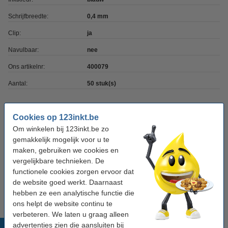
Schrijfbreedte:
0,4 mm
Clip:
ja
Navulbaar:
nee
Ons artikelnr:
400079
Aantal:
50 stuk(s)
Tip: schrijfblokken meebestellen
Cookies op 123inkt.be
Om winkelen bij 123inkt.be zo
Aanbieding: 10x 123inkt cursusblok A4 gelijnd
70 g/m² 100 vellen
gemakkelijk mogelijk voor u te
€ 26,55
maken, gebruiken we cookies en
vergelijkbare technieken. De
123inkt cursusblok A4 gelijnd 70 g/m² 100
functionele cookies zorgen ervoor dat
vellen
de website goed werkt. Daarnaast
€ 2,95
hebben ze een analytische functie die
ons helpt de website continu te
verbeteren. We laten u graag alleen
advertenties zien die aansluiten bij
Populaire producten