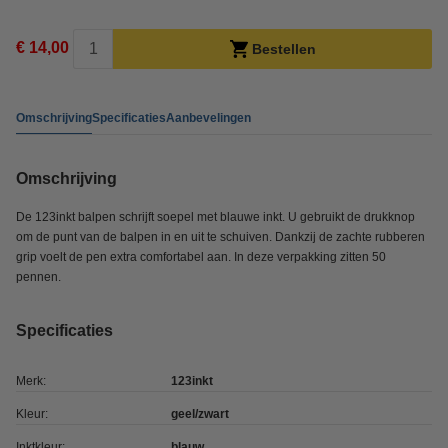
€ 14,00
Bestellen
Omschrijving
Specificaties
Aanbevelingen
Omschrijving
De 123inkt balpen schrijft soepel met blauwe inkt. U gebruikt de drukknop
om de punt van de balpen in en uit te schuiven. Dankzij de zachte rubberen
grip voelt de pen extra comfortabel aan. In deze verpakking zitten 50
pennen.
Specificaties
Merk:
123inkt
Kleur:
geel/zwart
Inktkleur:
blauw