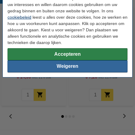
uw interesses en willen daarom cookies gebruiken om uw
gedrag binnen en buiten onze website te volgen. In ons
cookiebeleid
leest u alles over deze cookies, hoe ze werken en
hoe u uw voorkeuren kunt aanpassen. Klik op accepteren om
akkoord te gaan. Kiest u voor weigeren? Dan plaatsen we
alleen functionele en analytische cookies en gebruiken we
technieken die daarop lijken.
Accepteren
123accu Xtreme Power MN1500
123inkt kopieerpapier 1 pak van
Penlite AA batterij 24 stuks
500 vellen A4 - 80 g/m²
Weigeren
€ 14,95
€ 7,25
Incl. 21% btw
Incl. 21% btw